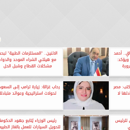
ٍ.. أحمد
الاثنين.. ”المستلزمات الطبية” تبح
 ويؤكد:
مع هيئتي الشراء الموحد والدواء
ورة
مشكلات القطاع وسُبل الحل
كتب: مصر
رحاب غزالة: زيارة ترامب إلى السعود
دتها لا
تحولات استراتيجية وعوائد متبادلة
 للرئيس
رئيس الوزراء يُتابع جهود الحكومة
ي
لتحويل السيارات للعمل بالغاز الطبي