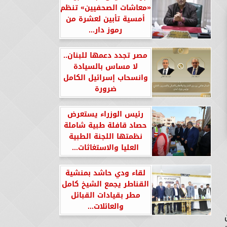
«معاشات الصحفيين» تنظم
أمسية تأبين لعشرة من
رموز دار...
مصر تجدد دعمها للبنان..
لا مساس بالسيادة
وانسحاب إسرائيل الكامل
ضرورة
رئيس الوزراء يستعرض
حصاد قافلة طبية شاملة
نظمتها اللجنة الطبية
العليا والاستغاثات...
لقاء ودي حاشد بمنشية
القناطر يجمع الشيخ كامل
مطر بقيادات القبائل
والعائلات...