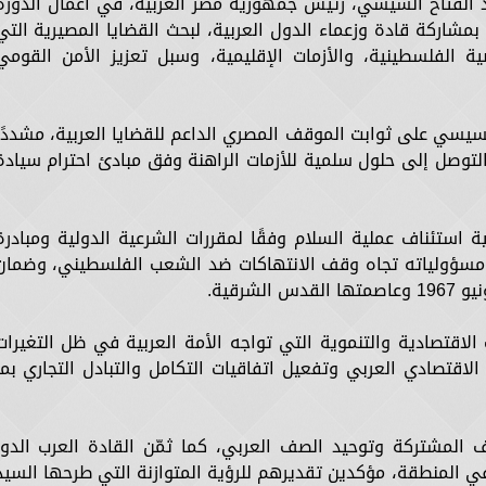
 الفتاح السيسي، رئيس جمهورية مصر العربية، في أعمال الدورة
بمشاركة قادة وزعماء الدول العربية، لبحث القضايا المصيرية التي
 الفلسطينية، والأزمات الإقليمية، وسبل تعزيز الأمن القومي
سيسي على ثوابت الموقف المصري الداعم للقضايا العربية، مشددًا
توصل إلى حلول سلمية للأزمات الراهنة وفق مبادئ احترام سيادة
استئناف عملية السلام وفقًا لمقررات الشرعية الدولية ومبادرة
مل مسؤولياته تجاه وقف الانتهاكات ضد الشعب الفلسطيني، وضمان
شرقية.
اقتصادية والتنموية التي تواجه الأمة العربية في ظل التغيرات
ن الاقتصادي العربي وتفعيل اتفاقيات التكامل والتبادل التجاري بما
المشتركة وتوحيد الصف العربي، كما ثمّن القادة العرب الدور
 المنطقة، مؤكدين تقديرهم للرؤية المتوازنة التي طرحها السيد