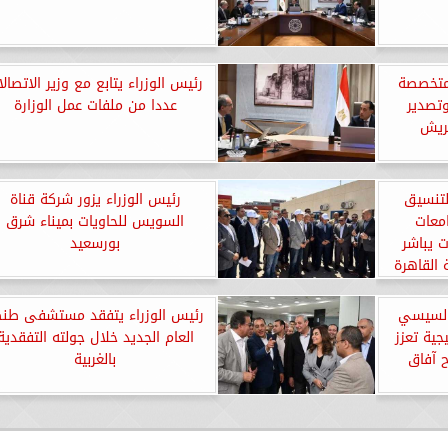
متخصصة
رئيس الوزراء يتابع مع وزير الاتصال
وتصدير
عددا من ملفات عمل الوزارة
فريش
لتنسيق
رئيس الوزراء يزور شركة قناة
امعات
السويس للحاويات بميناء شرق
 يباشر
بورسعيد
 القاهرة
 السيسي
رئيس الوزراء يتفقد مستشفى طنط
ية تعزز
العام الجديد خلال جولته التفقدية
ح آفاق
بالغربية