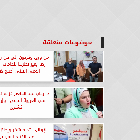
موضوعات متعلقة
من ورق وكرتون إلى فن راق
رضا يغير نظرتنا للخامات..
الوعي البيئي أصبح ضر
د. رحاب عبد المنعم غزالة ت
قلب العروبة النابض.. وإرا
تُشترى
الإرياني: تحية شكر وإجلال
عبد الفتاح السيس