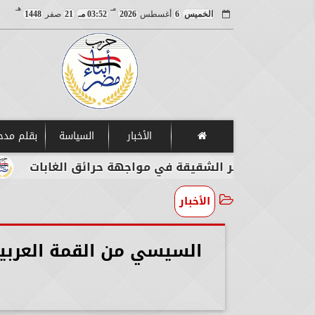
مـ
هـ
الخميس
6
أغسطس
2026
03:52 مـ
21
صفر
1448
الأخبار
السياسة
بقلم مد
جزائر الشقيقة في مواجهة حرائق الغابات
مصر تدي
الأخبار
السيسي من القمة العربية:
س