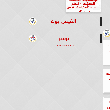
الصحفيين» تنظم
أمسية تأبين لعشرة من
رموز دار...
الفيس بوك
تويتر
Tweets by
ث
ية
عي