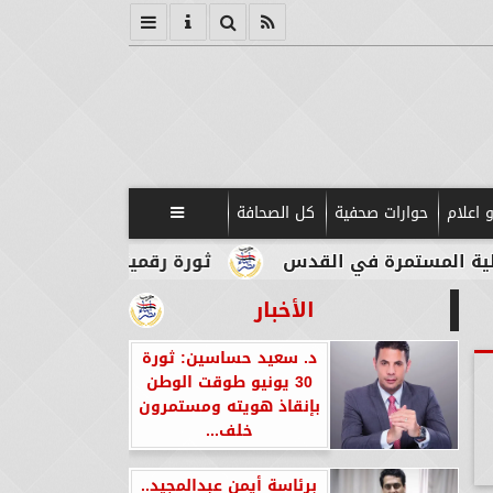
 اعلام
حوارات صحفية
كل الصحافة

مرة في القدس
ثورة رقمية في قلب الآثار.. بوابات 
الأخبار
د. سعيد حساسين: ثورة
30 يونيو طوقت الوطن
بإنقاذ هويته ومستمرون
خلف...
برئاسة أيمن عبدالمجيد..