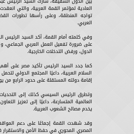
بين الدول الشقيقة، شارك السيد الرئيس عبد
العادية لمؤتمر القمة العربية، والتي انعقدت 
تواجه المنطقة، وعلى رأسها تطورات القضية
العربي.
وفي كلمته أمام القمة، أكد السيد الرئيس ال
على ضرورة تفعيل العمل العربي الجماعي، وال
الدول، ورفض التدخلات الخارجية.
كما جدد السيد الرئيس تأكيد مصر على أهمية 
السلام العربية، داعيًا المجتمع الدولي لتح
إقامة دولته المستقلة على حدود الرابع من يونيو 1967 وعاصمتها القدس ال
وتطرق الرئيس السيسي كذلك إلى التحديات ال
العالمية المتسارعة، داعيًا إلى تعزيز التعاو
يخدم مصالح الشعوب العربية.
وقد شهدت القمة إجماعًا على دعم المواقف 
المصري المحوري في حفظ الأمن والاستقرار في