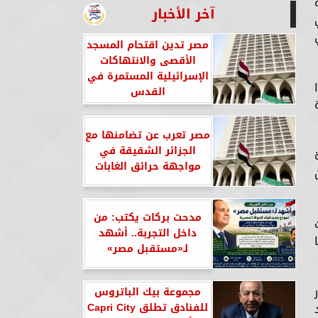
آخر الأخبار
مصر تدين اقتحام المسجد
الأقصى والانتهاكات
الإسرائيلية المستمرة في
القدس
مصر تعرب عن تضامنها مع
الجزائر الشقيقة في
مواجهة حرائق الغابات
مدحت بركات يكتب: من
داخل التجربة.. أشهد
لـ«مستقبل مصر»
مجموعة بيك الباتروس
للفنادق تطلق Capri City