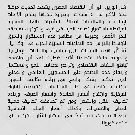
أشار الوزير، إلى أن الاقتصاد المصرى يشهد تحديات مركبة
تمتد لأكثر من ٤ سنوات، وتتزايد حدتها بتواتر الأزمات
الإقليمية والعالمية؛ اتصالاً بالتأثيرات بالغة القسوة
المرتبطة باستمرار تصاعد الحرب فى غزة، والتوترات بمنطقة
البحر الأحمر، وغيرها من مظاهر عدم الاستقرار بالشرق
الأوسط بالتزامن مع التداعيات السلبية للحرب فى أوكرانيا..
لتُشكِّل هذه التوترات الجيوسياسية والنزاعات الإقليمية
والدولية مناخًا اقتصاديًا أشد اضطرابًا يُعد أبرز ملامحه:
تباطؤ النشاط الاقتصادى وتراجع معدلات النمو والاستثمار
وارتفاع حدة التضخم على المستويين العالمي والمحلي
الذى انعكس بشكل واضح فى زيادة تكاليف التمويل
والتنمية، خاصة فى ظل السياسات التقييدية للبنوك
المركزية وارتفاع أسعار الفائدة وأسعار الصرف، وزيادة
تكاليف النقل والشحن ومن ثم تضاعفت تكاليف عملية
الإنتاج والاستيراد، وكذلك أسعار السلع الأساسية
والغذائية والخدمات، أخذًا فى الاعتبار الآثار المترتبة على
جائحة كورونا.