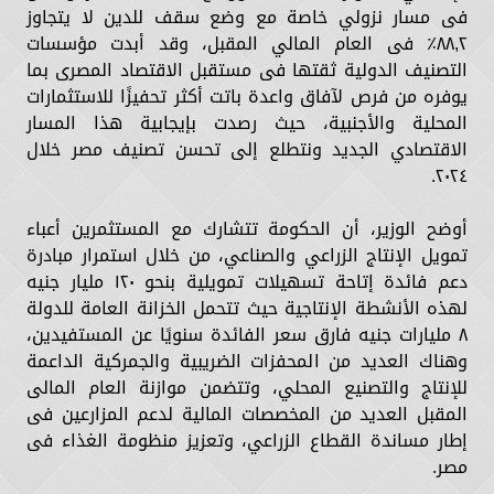
فى مسار نزولي خاصة مع وضع سقف للدين لا يتجاوز
٨٨,٢٪ فى العام المالي المقبل، وقد أبدت مؤسسات
التصنيف الدولية ثقتها فى مستقبل الاقتصاد المصرى بما
يوفره من فرص لآفاق واعدة باتت أكثر تحفيزًا للاستثمارات
المحلية والأجنبية، حيث رصدت بإيجابية هذا المسار
الاقتصادي الجديد ونتطلع إلى تحسن تصنيف مصر خلال
٢٠٢٤.
أوضح الوزير، أن الحكومة تتشارك مع المستثمرين أعباء
تمويل الإنتاج الزراعي والصناعي، من خلال استمرار مبادرة
دعم فائدة إتاحة تسهيلات تمويلية بنحو ١٢٠ مليار جنيه
لهذه الأنشطة الإنتاجية حيث تتحمل الخزانة العامة للدولة
٨ مليارات جنيه فارق سعر الفائدة سنويًا عن المستفيدين،
وهناك العديد من المحفزات الضريبية والجمركية الداعمة
للإنتاج والتصنيع المحلي، وتتضمن موازنة العام المالى
المقبل العديد من المخصصات المالية لدعم المزارعين فى
إطار مساندة القطاع الزراعي، وتعزيز منظومة الغذاء فى
مصر.