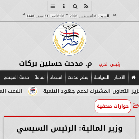
مـ
هـ
السبت
8
أغسطس
2026
08:08 صـ
23
صفر
1448
م. مدحت حسنين بركات
رئيس الحزب
الأخبار
السياسة
بقلم مدحت
اقتصاد
ثقافة
خدمة المجتمع
 المشترك لدعم جهود التنمية
اللاعب المصري الإيطا
حوارات صحفية
وزير المالية: الرئيس السيسي