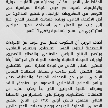
الحفاظ على الأمن الغذائي وحمايته من التقلبات الدولية
والإقليمية، لاسيما مع حرص القيادة السياسية على
التوسع فى المشروعات الزراعية، والتصنيع الغذائي؛ من
أجل الاكتفاء الذاتي، وزيادة معدلات التصدير للخارج، جنبًا
إلى جنب مع العمل على استدامة تأمين احتياطى
استراتيجي من السلع الأساسية يكفى ٦ أشهر.
أضاف الوزير، أن الحكومة تعمل على حزمة من الإجراءات
التصحيحية لتطوير المسار الاقتصادي وتحقيق التعافي،
ويتصدر الإنتاج الزراعي والصناعي والقطاع التصديرى
أولويات المرحلة المقبلة وتحشد الدولة كل قدراتها أيضًا
لتمكين القطاع الخاص من قيادة قاطرة النمو الاقتصادي
بهذا الهيكل الأكثر ملاءمة واستجابة لمتطلبات التعامل
الإيجابي المرن مع الصدمات الخارجية والداخلية، ضمن
برنامج الإصلاح الاقتصادي المدعوم من صندوق النقد
وشركاء التنمية الدوليين، الذى بدأ يجذب المزيد من
التدفقات الاستثمارية، ويرتكز على الاستمرار فى الانضباط
المالى بتحقيق فائض أولى ٣,٥٪ من الناتج المحلي
الإجمالي بالموازنة الجديدة ووضع معدلات العجز والدين