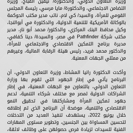
وزيرة التعاون الدولي، والدكتورة/ نيفين القباج، وزيرة
التضامن الاجتماعي، والدكتورة/ مايا مرسي، رئيسة المجلس
القومي للمرأة، والسيد/ كي لام، نائب مدير مكتب الحوكمة
بالوكالة الأمريكية للتنمية الدولية، والدكتورة مي أبوالنجا،
وكيل محافظ البنك المركزي، والدكتور/ محمد أبو نار، مدير
مكتب شركة Pathfinder في مصر، والسيدة/ دينا كفافي،
مديرة برنامج التمكين الاقتصادي والاجتماعي للمرأة،
والدكتور محمد فريد، رئيس هيئة الرقابة المالية، وغيرهم
من ممثلي الجهات المعنية.
وأكدت الدكتورة رانيا المشاط، وزيرة التعاون الدولي، أن
البرنامج يأتي في إطار الجهود التي تقوم بها وزارة
التعاون الدولي، بالتعاون مع الجهات المعنية، في إطار
الشراكات الدولية لمصر مع مختلف شركاء التنمية، لدعم
جهود تمكين المرأة ومشاركتها في تحقيق النمو
الاقتصادي والتنمية، موضحة أن البرنامج الذي تم إطلاقه
خلال يونيو 2022، يستهدف تنفيذ العديد من التدخلات
لتحسين المساواة بين الجنسين، وتطوير مستوى المهارات
الفنية للسيدات لزيادة فرص حصولهن على وظائف لائقة،