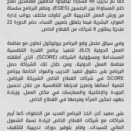
كما تم تدريب 48 مشاركًا ليصبحوا مدققين معتمدين لمنح
ختم المساواة بين الجنسين (EGES)، ونظم البرنامج سلسلة
من ورش العمل التدريبية التي تناولت مختلف جوانب إدارة
الموارد البشرية فيما يتعلق بتعيين النساء، حضر الدورة 22
متدربًا يمثلون 9 شركات من القطاع الخاص.
وفي سياق متصل وقع البرنامج بروتوكول تعاون مع منظمة
العمل الدولية (ILO)، لتنفيذ برنامج القدرة التنافسية
المستدامة ومسؤولية الشركات (SCORE)، الذي أطلقته
منظمة العمل الدولية، ومن خلال تلك الشراكة حصل
البرنامج على حقوق تنفيذ التدريب والمواد الخاصة ببرنامج
SCORE في شركات القطاع الخاص الشريكة للبرنامج،
لتنمية أعمالها وتعزيز قدرتها التنافسية من خلال تحسين
الجودة والإنتاجية والممارسات في مكان العمل، وزيادة
جهود تمكين المرأة وفرصها في القطاع الخاص.
على صعيد آخر، اتخذ البرنامج العديد من الخطوات كما أبرم
شراكات مع شركات القطاع الخاص لزيادة نسبة الشمول
المالي للسيدات، وقام بتوفير دورات تدريبية للتثقيف