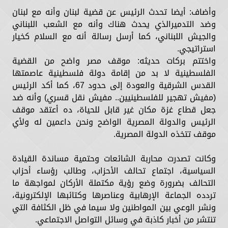
وأضاف: أيضا تحدث الرئيس عن قضية لبنان وأنه مع لبنان
وضد التدميرالذي يحدث هناك وأنه مع الشعب اللبناني
والجيش اللبناني، كما أرسل رسالة أنه مع السلام كخيار
استراتيجي.
واختتم بركات حديثه: موقف مصر واضح من القضية
الفلسطينية لا بد من إقامة دولة فلسطينية عاصمتها
القدس الشرقية والعودة إلى حدود 67، كما أكد الرئيس
(مفيش تهجير للفلسطينيين.. مفيش نقل قسري) وأنه ضد
جعل قطاع غزة مكان غير قابل للحياة، ده أعتقد موقف
الرئيس والدولة المصرية الواضح ونحن داعمين له ولأي
موقف تتخذه الدولة المصرية.
وكانت تصدرت محاربة الشائعات وحتمية مساندة القيادة
السياسية، اجتماع تحالف الأحزاب، وطالب رؤساء أحزاب
التحالف بضرورة وضع رؤية مكتملة الأركان لمواجهة ما
تردده الجماعة الإرهابية وعناصرها وكتائبها الإلكترونية،
ونشر الوعي بين المواطنين ولا سيما في ظل الكثافة التي
تنتشر من أخبار كاذبة في وسائل التواصل الاجتماعي.