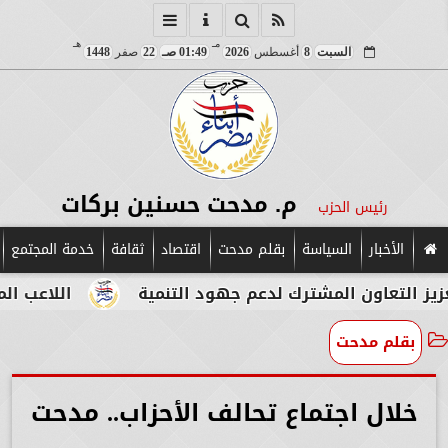
مـ
هـ
السبت
8
أغسطس
2026
01:49 صـ
22
صفر
1448
م. مدحت حسنين بركات
رئيس الحزب
الأخبار
السياسة
بقلم مدحت
اقتصاد
ثقافة
خدمة المجتمع
ون المشترك لدعم جهود التنمية
اللاعب المصري الإي
بقلم مدحت
خلال اجتماع تحالف الأحزاب.. مدحت