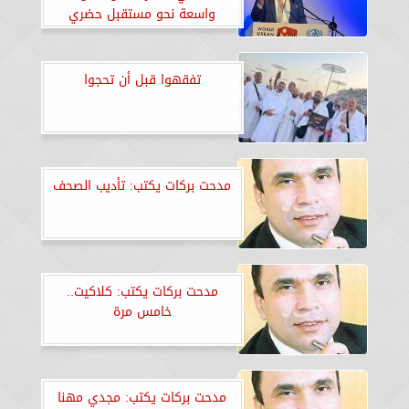
واسعة نحو مستقبل حضري
مستدام.. «صور»
تفقهوا قبل أن تحجوا
مدحت بركات يكتب: تأديب الصحف
مدحت بركات يكتب: كلاكيت..
خامس مرة
مدحت بركات يكتب: مجدي مهنا