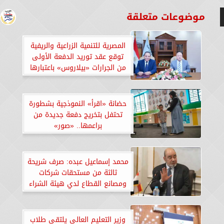
موضوعات متعلقة
المصرية للتنمية الزراعية والريفية
توقع عقد توريد الدفعة الأولى
من الجرارات «بيلاروس» باعتبارها
الموزع الحصري في مصر.. «صور»
حضانة «اقرأ» النموذجية بشطورة
تحتفل بتخريج دفعة جديدة من
براعمها.. «صور»
محمد إسماعيل عبده: صرف شريحة
ثالثة من مستحقات شركات
ومصانع القطاع لدي هيئة الشراء
الموحد مطلع الشهر المقبل
وزير التعليم العالي يلتقي طلاب