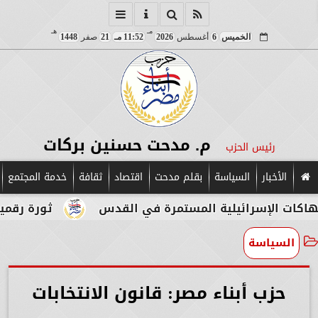
مـ
هـ
الخميس
6
أغسطس
2026
11:52 مـ
21
صفر
1448
م. مدحت حسنين بركات
رئيس الحزب
الأخبار
السياسة
بقلم مدحت
اقتصاد
ثقافة
خدمة المجتمع
سرائيلية المستمرة في القدس
ثورة رقمية في قلب ا
السياسة
حزب أبناء مصر: قانون الانتخابات