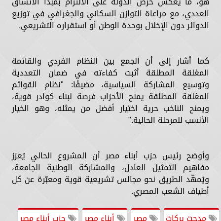
هو، ما يعكس حرص الدولة على الالتزام بمبدأ الاتساق
العددي، مع مراعاة التوازن السكاني والجغرافي في توزيع
الدوائر دون الإخلال بوحدة الوطن أو استقراره التشريعي.
كما أشار إلى أن الجمع بين النظام الفردي والقائمة
المغلقة المطلقة أثبت كفاءته في ضمان التعددية
وتوسيع المشاركة السياسية، مضيفًا: "نظام القوائم
المغلقة المطلقة يمنح الأحزاب فرصة لبناء كوادر قوية،
ويمنح الناخب حرية اختيار أفضل من يمثله، وهو الخيار
الأنسب للمرحلة الحالية."
وأوضح رئيس حزب أبناء مصر أن المشروع الحالي يُعزز
مفاهيم التمثيل العادل، والمشاركة الوطنية الجامعة،
ويُمهّد الطريق نحو مجالس تشريعية قوية ومعبّرة عن كل
أطياف الشعب المصري.
مدحت بركات
مصر
أبناء مصر
حزب أبناء مصر