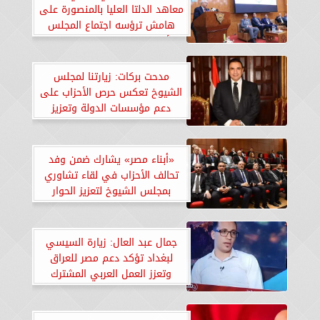
معاهد الدلتا العليا بالمنصورة على
هامش ترؤسه اجتماع المجلس
الأعلى لشؤون المعاهد العالية
الخاصة
مدحت بركات: زيارتنا لمجلس
الشيوخ تعكس حرص الأحزاب على
دعم مؤسسات الدولة وتعزيز
الشراكة الوطنية.. «صور»
«أبناء مصر» يشارك ضمن وفد
تحالف الأحزاب في لقاء تشاوري
بمجلس الشيوخ لتعزيز الحوار
الوطني.. صور
جمال عبد العال: زيارة السيسي
لبغداد تؤكد دعم مصر للعراق
وتعزز العمل العربي المشترك