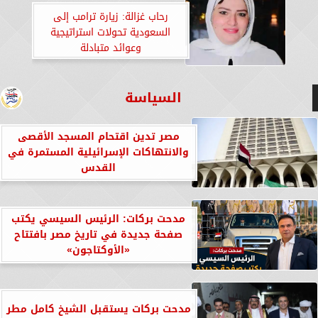
رحاب غزالة: زيارة ترامب إلى
السعودية تحولات استراتيجية
وعوائد متبادلة
السياسة
مصر تدين اقتحام المسجد الأقصى
والانتهاكات الإسرائيلية المستمرة في
القدس
مدحت بركات: الرئيس السيسي يكتب
صفحة جديدة في تاريخ مصر بافتتاح
«الأوكتاجون»
مدحت بركات يستقبل الشيخ كامل مطر