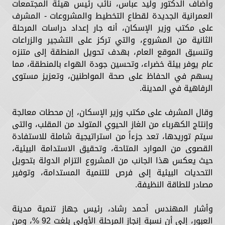
وأضاف الدكتور وليد عباس، نائب رئيس هيئة المجتمعات
العمرانية الجديدة لقطاع التخطيط والمشروعات - المشرف
على مكتب وزير الإسكان، أنه جار إعداد دراسات المرحلة
الثانية من المشروع، والتي تركز على التشجير والزراعات
وتنسيق الموقع العام، بهدف تحويل المنطقة إلى متنزه
عام يوفر بيئة خضراء، وتحسين جودة الهواء بالمنطقة، مما
يسهم في الحفاظ على صحة المواطنين، وتعزيز مستوى
الرفاهية في المدينة.
وقال المشرف على مكتب وزير الإسكان، إن محطات معالجة
وإنتاج الكهرباء من الغاز الحيوي المتولد من المقلب، والتى
سيتم توريدها، تعد جزءاً من استراتيجية شاملة للاستفادة
القصوى من الموارد المتاحة، وتحقيق الاستدامة البيئية،
حيث يعكس هذا الجانب من المشروع التزام الدولة بتحويل
التحديات البيئية إلى فرص للتنمية المستدامة، وتوفير
مصادر للطاقة النظيفة.
وأشار المهندس أحمد رشاد، رئيس جهاز تنمية مدينة
العبور، إلى أن نسبة إنجاز المرحلة الأولى بلغت 92 %، ومن