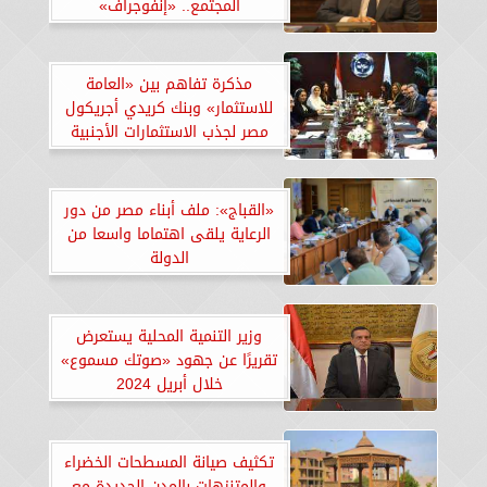
المجتمع.. «إنفوجراف»
مذكرة تفاهم بين «العامة
للاستثمار» وبنك كريدي أجريكول
مصر لجذب الاستثمارات الأجنبية
المباشرة
«القباج»: ملف أبناء مصر من دور
الرعاية يلقى اهتماما واسعا من
الدولة
وزير التنمية المحلية يستعرض
تقريرًا عن جهود «صوتك مسموع»
خلال أبريل 2024
تكثيف صيانة المسطحات الخضراء
والمتنزهات بالمدن الجديدة مع