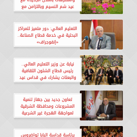
عيد شم النسيم وبالتزامن مع
فصل الربيع
التعليم العالي: دور متميز للمراكز
البحثية في خدمة قطاع الصناعة..
«إنفوجراف»
نيابة عن وزير التعليم العالي..
رئيس قطاع الشئون الثقافية
والبعثات يشارك في قداس عيد
القيامة بالكويت
تعاون جديد بين جهاز تنمية
المشروعات ومحافظة الشرقية
لمواجهة الهجرة غير الشرعية
برئاسة قداسة البابا تواضروس