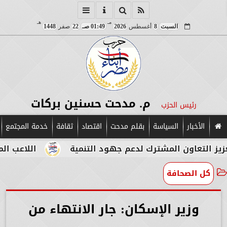
مـ
هـ
السبت
8
أغسطس
2026
01:49 صـ
22
صفر
1448
م. مدحت حسنين بركات
رئيس الحزب
الأخبار
السياسة
بقلم مدحت
اقتصاد
ثقافة
خدمة المجتمع
ون المشترك لدعم جهود التنمية
اللاعب المصري الإي
كل الصحافة
وزير الإسكان: جار الانتهاء من