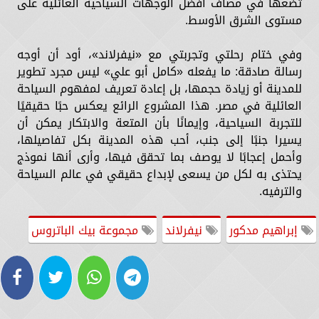
تضعها في مصاف أفضل الوجهات السياحية العائلية على
مستوى الشرق الأوسط.
وفي ختام رحلتي وتجربتي مع «نيفرلاند»، أود أن أوجه
رسالة صادقة: ما يفعله «كامل أبو علي» ليس مجرد تطوير
للمدينة أو زيادة حجمها، بل إعادة تعريف لمفهوم السياحة
العائلية في مصر. هذا المشروع الرائع يعكس حبًا حقيقيًا
للتجربة السياحية، وإيمانًا بأن المتعة والابتكار يمكن أن
يسيرا جنبًا إلى جنب، أحب هذه المدينة بكل تفاصيلها،
وأحمل إعجابًا لا يوصف بما تحقق فيها، وأرى أنها نموذج
يحتذى به لكل من يسعى لإبداع حقيقي في عالم السياحة
والترفيه.
إبراهيم مدكور
نيفرلاند
مجموعة بيك الباتروس