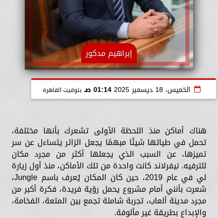
إبراهيم مدكور
الخميس، 18 ديسمبر 2025
01:14 صـ
بتوقيت القاهرة
هناك أماكن منذ اللحظة الأولى تشعرك بأنها مختلفة،
تحمل في طياتها شيئًا مبهمًا يجعل الزائر يتساءل عن سر
تميزها، عن السبب الذي يجعلها أكثر من مجرد مكان
للترفيه. نيفرلاند كانت واحدة من تلك الأماكن، منذ أول زيارة
لي في عام 2019، حين كان المكان يُعرف باسم Jungle،
شعرت بأنني أمام مشروع يحمل رؤية فريدة، فكرة أكبر من
مجرد مدينة ألعاب، تجربة شاملة تجمع بين المتعة، الفخامة،
والإبداع بطريقة غير مألوفة.