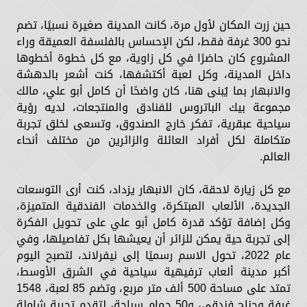
حين زرت المكان لأول مرة، كانت المدينة صغيرة نسبيًا، تضم
نحو 300 غرفة فقط، لكن الإحساس بالفلسفة العميقة وراء
المشروع كان حاضرًا في كل زاوية، مع كل خطوة أخطوها
داخل المدينة، وكل لعبة أكتشفها، كنت أشعر بالدهشة
والانبهار بما يُبنى هنا، كان واضحًا أن كامل أبو علي، مالك
مجموعة بيك الباتروس للفنادق والمنتجعات، لديه رؤية
سياحية عبقرية، تفكر خارج الصندوق، وتسعى لخلق تجربة
متكاملة لكل أفراد العائلة والزائرين من مختلف أنحاء
العالم.
مع كل زيارة لاحقة، كان الانبهار يزداد، كنت أرى التوسعات
الجديدة، الألعاب المبتكرة، والخدمات الفندقية المتميزة،
وكل إضافة تؤكد قدرة كامل أبو علي على تحويل الفكرة
إلى تجربة حية يمكن للزائر أن يعيشها بكل تفاصيلها، وفي
عام 2022، تحول الاسم رسميًا إلى نيفرلاند، لتصبح اليوم
أكبر مدينة ألعاب ترفيهية سياحية في الشرق الأوسط،
تمتد على مساحة 500 ألف متر مربع، وتضم 85 لعبة، 1548
غرفة وجناح فندقي، و50 حمام سباحة، لتقدم تجربة شاملة