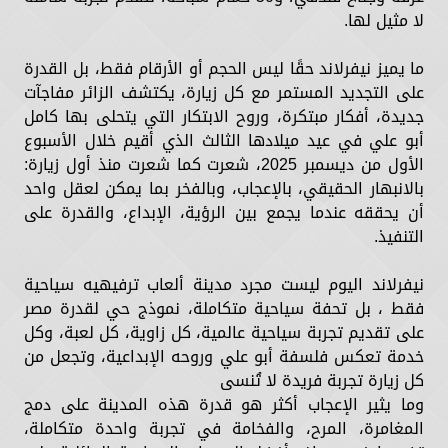
لا مثيل لها.
ما يميز نيفرلاند حقًا ليس الحجم أو الأرقام فقط، بل القدرة
على التجديد المستمر مع كل زيارة، يكتشف الزائر مفاجآت
جديدة، أفكار مبتكرة، وروح الابتكار التي يتحلى بها كامل
أبو علي في عيد ميلادها الثالث الذي أقيم خلال الأسبوع
الأول من ديسمبر 2025، شعرت كما شعرت منذ أول زيارة:
بالانبهار الحقيقي، بالإعجاب، وبالفخر بما يمكن لعقل واحد
أن يحققه عندما يجمع بين الرؤية، الإبداع، والقدرة على
التنفيذ.
نيفرلاند اليوم ليست مجرد مدينة ألعاب ترفيهيه سياحية
فقط ، بل تحفة سياحية متكاملة، نموذج حي لقدرة مصر
على تقديم تجربة سياحية عالمية، كل زاوية، كل لعبة، وكل
خدمة تعكس فلسفة أبو علي وروحه الإبداعية، وتجعل من
كل زيارة تجربة فريدة لا تُنسى
وما يثير الإعجاب أكثر هو قدرة هذه المدينة على دمج
المغامرة، المرح، والفخامة في تجربة واحدة متكاملة،