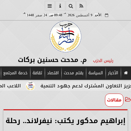
مـ
هـ
الأحد
9
أغسطس
2026
09:48 صـ
24
صفر
1448
م. مدحت حسنين بركات
رئيس الحزب
الأخبار
السياسة
بقلم مدحت
اقتصاد
ثقافة
خدمة المجتمع
ون المشترك لدعم جهود التنمية
اللاعب المصري الإي
مقالات
إبراهيم مدكور يكتب: نيفرلاند.. رحلة