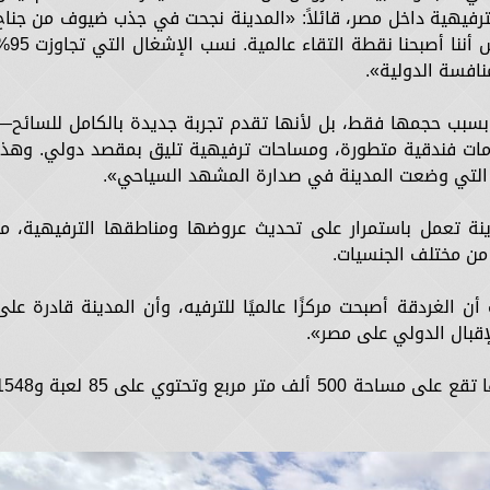
رفيهية داخل مصر، قائلاً: «المدينة نجحت في جذب ضيوف من جناح
القارات المختلفة، واحتفال العام الثالث يعكس أننا أصبحنا نقطة ال
لمنافسة الدولية».
 بسبب حجمها فقط، بل لأنها تقدم تجربة جديدة بالكامل للسائح—
خدمات فندقية متطورة، ومساحات ترفيهية تليق بمقصد دولي. وهذا
لي التي وضعت المدينة في صدارة المشهد السياحي».
ينة تعمل باستمرار على تحديث عروضها ومناطقها الترفيهية، ما
 من مختلف الجنسيات.
ت أن الغردقة أصبحت مركزًا عالميًا للترفيه، وأن المدينة قادرة على
إقبال الدولي على مصر».
وتتميز مدينة نيفرلاند عروس البحر الأحمر بأنها تقع على مساحة 500 ألف متر مربع وتحتوي عل