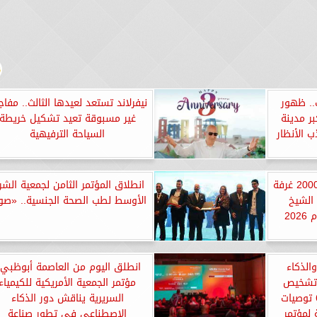
ث.. ظهور
نيفرلاند تستعد لعيدها الثالث.. مفاج
بر مدينة
غير مسبوقة تعيد تشكيل خريطة
ب الأنظار
السياحة الترفيهية
كامل أبو علي يعلن افتتاح 2000 غرفة
انطلاق المؤتمر الثامن لجمعية الش
الشيخ
الأوسط لطب الصحة الجنسية.. «صو
20
الذكاء
انطلق اليوم من العاصمة أبوظبي.
 تشخيص
مؤتمر الجمعية الأمريكية للكيمياء
وكفاءة نتائج المختبرات.. 6 توصيات
السريرية يناقش دور الذكاء
لمؤتمر
الاصطناعي في تطور صناعة