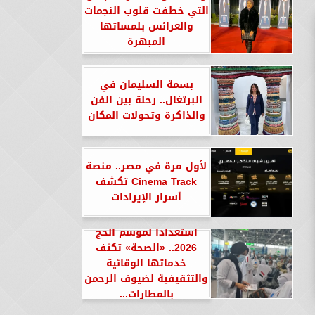
التي خطفت قلوب النجمات
والعرائس بلمساتها
المبهرة
بسمة السليمان في
البرتغال.. رحلة بين الفن
والذاكرة وتحولات المكان
لأول مرة في مصر.. منصة
Cinema Track تكشف
أسرار الإيرادات
استعدادا لموسم الحج
2026.. «الصحة» تكثف
خدماتها الوقائية
والتثقيفية لضيوف الرحمن
بالمطارات...