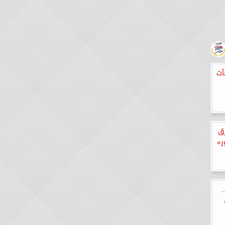
آت
رق
ر»
.