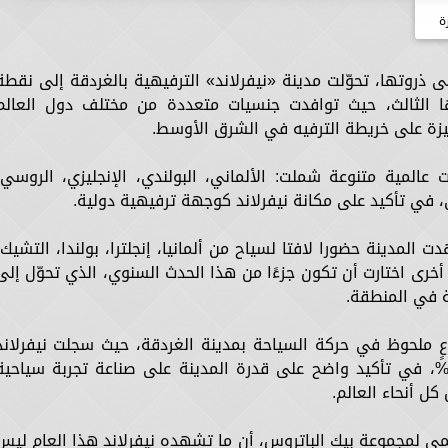
ة
وتها، تحوّلت مدينة «نيفرلاند» الترفيهية بالغردقة إلى نقطة
ا الثالث، حيث توافدت جنسيات متعددة من مختلف دول العالم
يزة على خريطة الترفيه في الشرق الأوسط.
لمية متنوعة شملت: الألماني، البولندي، الإنجليزي، الروسي،
، في تأكيد على مكانة نيفرلاند كوجهة ترفيهية دولية.
المدينة حضورا لافتا لسياح من ألمانيا، إنجلترا، بولندا، التشيك،
أخرى اختارت أن تكون جزءًا من هذا الحدث السنوي، الذي تحوّل إلى
ة في المنطقة.
ٍ ملحوظ في حركة السياحة بمدينة الغردقة، حيث سجلت نيفرلاند
لال فترة الاحتفال نسبة إشغال تجاوزت 95%، في تأكيد واضح على قدرة المدينة على صناعة تجربة سياحي
ل أنحاء العالم.
مي لمجموعة بيك الباتروس، أن ما تشهده نيفرلاند هذا العام ليس