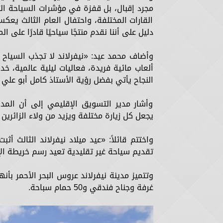
مجرد إقبال، بل قفزة في مؤشرات السياحة الت
دليل على أننا نقدم منتجًا سياحيًا قادرًا على ا
وأضاف محمد عيد: «نيفرلاند لا تجذب السياح
ألعاب مائية فريدة، فعاليات ليلية عالمية، 
النجاح يأتي بفضل رؤية الأستاذ كامل أبو ع
وأشار مدير التسويق الإقليمي إلى أن المد
يجعل كل زيارة مختلفة ويزيد من ولاء الزائرين
واختتم قائلاً: «عيد ميلاد نيفرلاند الثالث أثب
تقديم سياحة غير تقليدية تعيد رسم خريطة ال
غرفة وجناح فندقي و50 حمام سباحة.