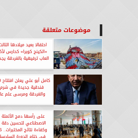
موضوعات متعلقة
احتفالا بعيد ميلادها الثال
«الكينج كوبرا» كحارس لأك
العاب ترفيهية بالغردقة يجذ
فندقية جديدة في شرم 
والغردقة ومرسى علم عام 26
على رأسها دمج الأتمتة و
الاصطناعي لتحسين دقة
في ختام الدورة السادسة 