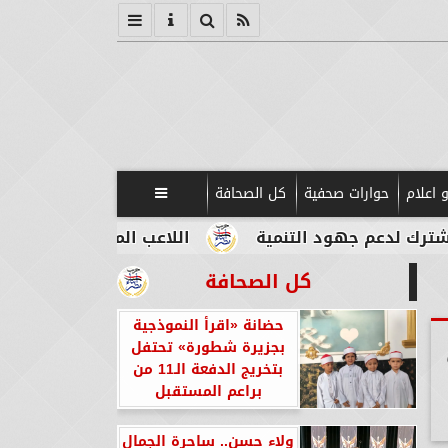
 اعلام
حوارات صحفية
كل الصحافة

 التنمية
اللاعب المصري الإيطالي طه أبو المكارم
كل الصحافة
حضانة «اقرأ النموذجية
بجزيرة شطورة» تحتفل
بتخريج الدفعة الـ11 من
براعم المستقبل
ولاء حسن.. ساحرة الجمال