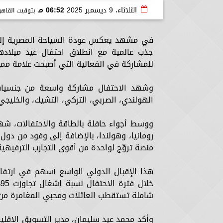
الثلاثاء، 9 ديسمبر 2025
06:52 مـ
بتوقيت القاهر
في مشهد يعكس عودة السياحة المصرية إلى ذر
جذب عالمية مع انطلاق احتفال عيد ميلاده
للمشاركة في الفعالية التي أصبحت علامة مم
وشهد الاحتفال مشاركة واسعة من جنسيات عا
الهولندي، الصربي، التركي، التشيك، والخليجي
ووسط أجواء حافلة بالطاقة والاحتفالات، شهدت 
رومانيا، وهولندا، بالإضافة إلى وفود من دول 
منصة تروّج لواحدة من أقوى التجارب الترفيهي
هذا الإقبال الدولي الواسع أسهم في ارتفاع
خ
شاملة تستقطب العائلات ومحبي المغامرة من ك
وأكد محمد عيد سليمان، مدير التسويق الإقلي