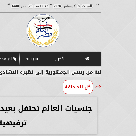
مـ
هـ
السبت
8
أغسطس
2026
10:42 صـ
23
صفر
1448
الأخبار
السياسة
بقلم مد
ية من رئيس الجمهورية إلى نظيره التشادي
وزيرا 
كل الصحافة
جنسيات العالم تحتفل بعيد م
ترفيهية