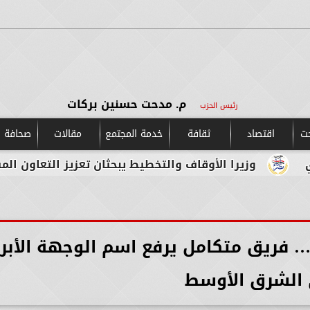
م. مدحت حسنين بركات
رئيس الحزب
حت
اقتصاد
ثقافة
خدمة المجتمع
مقالات
صحافة و
ا الأوقاف والتخطيط يبحثان تعزيز التعاون المشترك لدعم جه
ح… فريق متكامل يرفع اسم الوجهة الأبرز
الشرق الأوسط