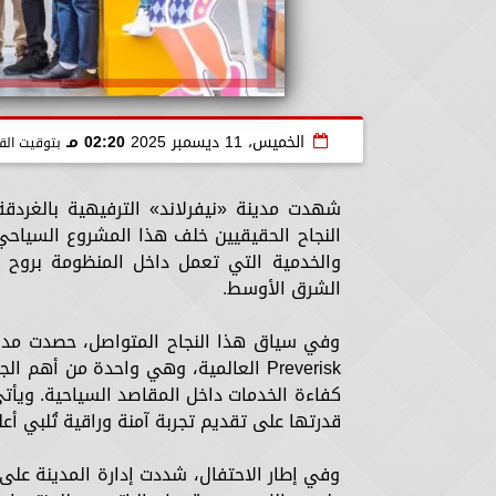
الخميس، 11 ديسمبر 2025
02:20 مـ
بتوقيت الق
شهدت مدينة «نيفرلاند» الترفيهية بالغردقة
النجاح الحقيقيين خلف هذا المشروع السياحي 
والخدمية التي تعمل داخل المنظومة بروح 
الشرق الأوسط.
وفي سياق هذا النجاح المتواصل، حصدت مدينة
Preverisk العالمية، وهي واحدة من أهم
كفاءة الخدمات داخل المقاصد السياحية. ويأتي 
قدرتها على تقديم تجربة آمنة وراقية تُلبي أ
وفي إطار الاحتفال، شددت إدارة المدينة على 