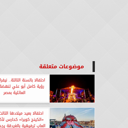
موضوعات متعلقة
احتفالا بالسنة الثالثة.. نيفر
رؤية كامل أبو علي لنهضة 
العائلية بمصر
احتفالا بعيد ميلادها الثال
«الكينج كوبرا» كحارس لأك
العاب ترفيهية بالغردقة يجذ