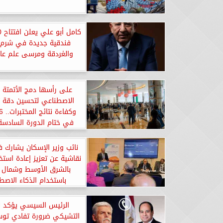
فندقية جديدة في شرم 
والغردقة ومرسى علم عام 26
على رأسها دمج الأتمتة و
الاصطناعي لتحسين دقة
في ختام الدورة السادسة 
الجمعية الأمريكية للكيمياء ا
الشرق الأوسط
نائب وزير الإسكان يشارك
نقاشية عن تعزيز إعادة استخد
بالشرق الأوسط وشمال إف
باستخدام الذكاء الاصط
الرئيس السيسي يؤكد ل
التشيكي ضرورة تفادي توس