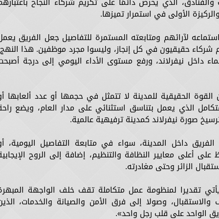
الفنادق، الذي يحرص دائمًا على تكريم شركاء النجاح باعتبارهم
لركيزة الأولى في استمرار تميزها.
واستماعه لآرائهم ومتابعته المستمرة للتفاصيل جعل الفريق يعمل
 شركاء حقيقيون في كل إنجاز، وليسوا مجرد موظفين. هذا النهج،
تماء داخل نيفرلاند، ورفع مستوى الأداء اليومي إلى درجة أصبحت
ن القوة الحقيقية للمدينة لا تتمثل في حجمها أو عدد ألعابها أو
تكامل الذي يعمل بتناسق استثنائي على مدار العام، ويضع راحة
سيخ صورة نيفرلاند كمدينة ترفيهية عالمية.
 الفريق داخل المدينة، سواء في متابعة التفاصيل اليومية، أو
 على أعلى معايير النظافة والتنظيم، إضافة إلى الروح الإيجابية
تقبال الزائر وحتى مغادرته.
 يأتي تقديرا لمنظومة عمل متكاملة تقف خلف الواجهة المبهرة
والاستقبال، وصولا إلى فرق الأمن والصيانة والخدمات، الذين
يق الواحد على قلب رجل واحد».