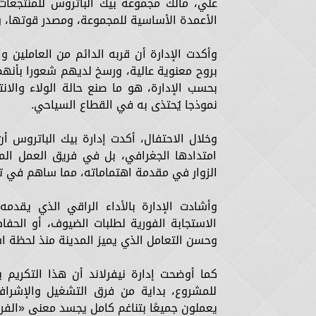
علي، مالك مجموعة بيك الباتروس للمنتجعات و
الأعمدة الأساسية للمجموعة، ومصدر قوتها، وا
وأكدت الإدارة أن قربه الدائم من العاملين 
بروح معنوية عالية، ورسخ لديهم شعورا بأنهم
بحسب الإدارة، هو ما صنع حالة الولاء والان
نموذجا يُحتذى به في القطاع السياحي.
وخلال الاحتفال، أكدت إدارة بيك الباتروس أ
امتدادها الجغرافي، بل في فريق العمل الم
الزوار في مقدمة اهتماماته، مما ساهم في تر
وأشادت الإدارة بالأداء الراقي الذي يقدمه
الاستجابة الفورية لطلبات الضيوف، أو الحفاظ
وحسن التعامل الذي يميز المدينة منذ لحظة اس
كما أوضحت إدارة نيفرلاند أن هذا التكريم
للمشروع، بداية من فرق التشغيل والإشراف 
يعملون جميعًا بتناغم كامل يجسد معنى «الفر