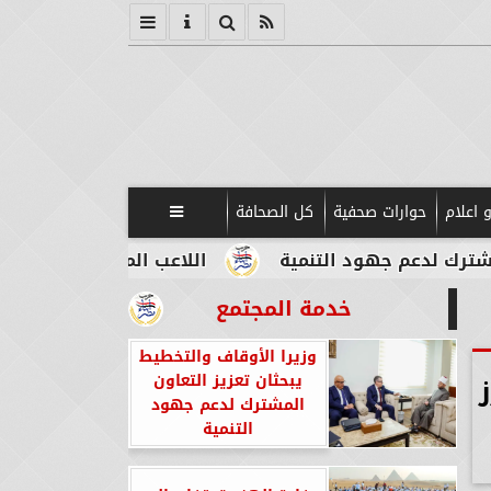
 اعلام
حوارات صحفية
كل الصحافة

ود التنمية
اللاعب المصري الإيطالي طه أبو المكا
خدمة المجتمع
وزيرا الأوقاف والتخطيط
يبحثان تعزيز التعاون
المشترك لدعم جهود
التنمية