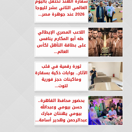
سفارة الهند تحتفل باليوم
العالمي الثاني عشر لليوجا
2026 عند جوهرة مصر...
اللاعب المصري الإيطالي
طه أبو المكارم ينافس
على بطاقة التأهل لكأس
العالم...
ثورة رقمية في قلب
الآثار.. بوابات ذكية بسقارة
وماكينات حجز فورية
لتوت...
بحضور محافظ القاهرة..
حسن بيومي وعبدالله
بيومي يهنئان مبارك
عبدالرحمن وهدير أسامة...