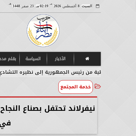
مـ
هـ
السبت
8
أغسطس
2026
02:19 مـ
23
صفر
1448
الأخبار
السياسة
بقلم مد
خطية من رئيس الجمهورية إلى نظيره التشادي
وزير
خدمة المجتمع
نيفرلاند تحتفل بصناع النجا
في 