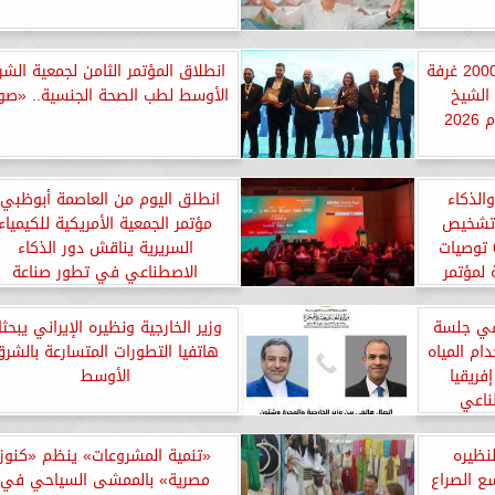
كامل أبو علي يعلن افتتاح 2000 غرفة
انطلاق المؤتمر الثامن لجمعية الش
الشيخ
الأوسط لطب الصحة الجنسية.. «صو
20
الذكاء
انطلق اليوم من العاصمة أبوظبي.
 تشخيص
مؤتمر الجمعية الأمريكية للكيمياء
وكفاءة نتائج المختبرات.. 6 توصيات
السريرية يناقش دور الذكاء
لمؤتمر
الاصطناعي في تطور صناعة
لسريرية ـ
المختبرات بالشرق الأوسط
 في جلسة
وزير الخارجية ونظيره الإيراني يبحثا
ام المياه
هاتفيا التطورات المتسارعة بالشر
ريقيا
الأوسط
ناعي
نظيره
«تنمية المشروعات» ينظم «كنوز
ع الصراع
مصرية» بالممشى السياحي في