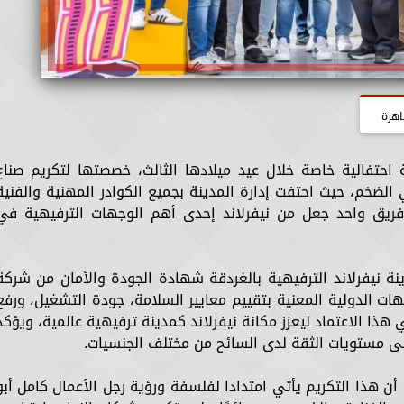
اهرة
 احتفالية خاصة خلال عيد ميلادها الثالث، خصصتها لتكريم صناع
الضخم، حيث احتفت إدارة المدينة بجميع الكوادر المهنية والفنية
فريق واحد جعل من نيفرلاند إحدى أهم الوجهات الترفيهية في
 نيفرلاند الترفيهية بالغردقة شهادة الجودة والأمان من شركة
 الجهات الدولية المعنية بتقييم معايير السلامة، جودة التشغيل، ورفع
هذا الاعتماد ليعزز مكانة نيفرلاند كمدينة ترفيهية عالمية، ويؤكد
على مستويات الثقة لدى السائح من مختلف الجنسيات.
أن هذا التكريم يأتي امتدادا لفلسفة ورؤية رجل الأعمال كامل أبو