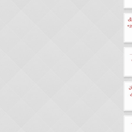
رق
ر»
.
ن
ق