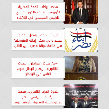
مدحت بركات: القمة المصرية
الأوروبية اعتراف بالدور القيادي
للرئيس السيسي في الارتقاء
بالشراكة
حزب أبناء مصر يفصل الدكتور
محمد والي ويقرر إحالة المتورطين
في قائمة «بناة مصر» إلى النائب
العام
«من صوت المواطن.. لصوت
القانون».. ريهام البطل صوت
الناس في البرلمان
بندوة الحزب الناصري.. مدحت
بركات: السيسي انتصر
للدبلوماسية المصرية وأوقف نزيف
الحرب في غزة بحكمة القائد