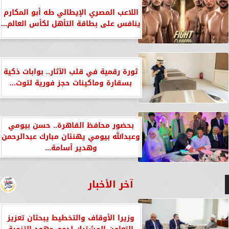
اللاعب المصري الإيطالي طه أبو المكارم
ينافس على بطاقة التأهل لكأس العالم...
ثورة رقمية في قلب الآثار.. بوابات ذكية
بسقارة وماكينات حجز فورية لتوت...
بحضور محافظ القاهرة.. حسن بيومي
وعبدالله بيومي يهنئان مبارك عبدالرحمن
وهدير أسامة...
آخر الأخبار
وزيرا الأوقاف والتخطيط يبحثان تعزيز