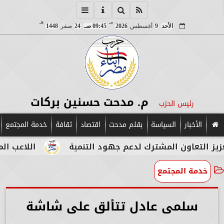
مـ
هـ
الأحد
9
أغسطس
2026
09:45 صـ
24
صفر
1448
م. مدحت حسنين بركات
رئيس الحزب
الأخبار
السياسة
بقلم مدحت
اقتصاد
ثقافة
خدمة المجتمع
ن المشترك لدعم جهود التنمية
اللاعب المصري الإيط
خدمة المجتمع
سلمى عادل تتألق على شاشة