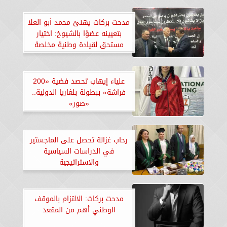
مدحت بركات يهنئ محمد أبو العلا
بتعيينه عضوًا بالشيوخ: اختيار
مستحق لقيادة وطنية مخلصة
علياء إيهاب تحصد فضية «200
فراشة» ببطولة بلغاريا الدولية..
«صور»
رحاب غزالة تحصل على الماجستير
في الدراسات السياسية
والاستراتيجية
مدحت بركات: الالتزام بالموقف
الوطني أهم من المقعد