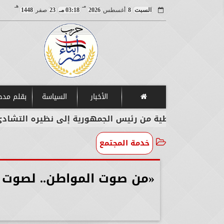
مـ
هـ
السبت
8
أغسطس
2026
03:18 مـ
23
صفر
1448
الأخبار
السياسة
بقلم مد
خطية من رئيس الجمهورية إلى نظيره التشادي
وزير
خدمة المجتمع
«من صوت المواطن.. لصوت ا