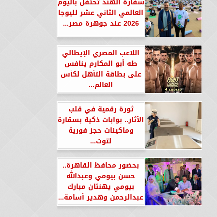
سفارة الهند تحتفل باليوم
العالمي الثاني عشر لليوجا
2026 عند جوهرة مصر...
اللاعب المصري الإيطالي
طه أبو المكارم ينافس
على بطاقة التأهل لكأس
العالم...
ثورة رقمية في قلب
الآثار.. بوابات ذكية بسقارة
وماكينات حجز فورية
لتوت...
بحضور محافظ القاهرة..
حسن بيومي وعبدالله
بيومي يهنئان مبارك
عبدالرحمن وهدير أسامة...