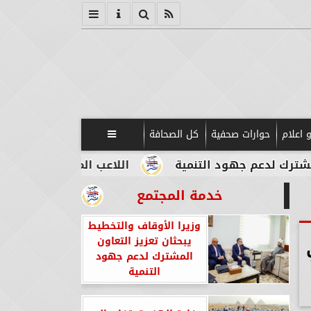
 اعلام
حوارات صحفية
كل الصحافة

ود التنمية
اللاعب المصري الإيطالي طه أبو المكا
خدمة المجتمع
وزيرا الأوقاف والتخطيط
يبحثان تعزيز التعاون
المشترك لدعم جهود
التنمية