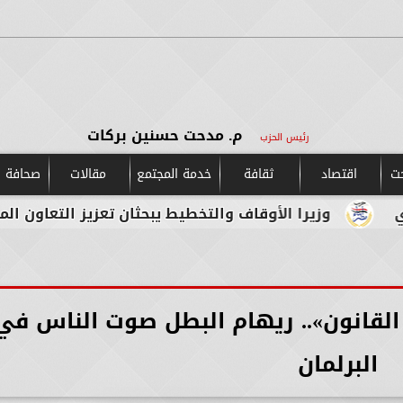
م. مدحت حسنين بركات
رئيس الحزب
حت
اقتصاد
ثقافة
خدمة المجتمع
مقالات
صحافة و
ا الأوقاف والتخطيط يبحثان تعزيز التعاون المشترك لدعم جه
لقانون».. ريهام البطل صوت الناس في
البرلمان