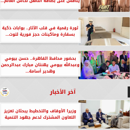
ينافس على بطاقة التأهل لكأس العالم...
ثورة رقمية في قلب الآثار.. بوابات ذكية
بسقارة وماكينات حجز فورية لتوت...
بحضور محافظ القاهرة.. حسن بيومي
وعبدالله بيومي يهنئان مبارك عبدالرحمن
وهدير أسامة...
آخر الأخبار
وزيرا الأوقاف والتخطيط يبحثان تعزيز
التعاون المشترك لدعم جهود التنمية