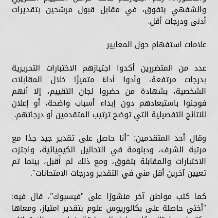
والشفهي بتفوق، في مقابل قبول مرشحين بتقديرات
أدنى ودرجات أقل.
علامات استفهام حول المعايير
عدد من المتضررين أكدوا اجتيازهم الاختبارات التحريرية
بدرجات مرتفعة، وأدوا أداءً متميزًا خلال المقابلات
الشخصية، بشهادة من حضروا لجان التقييم، إلا أنهم
فوجئوا باستبعادهم دون إبداء أسباب واضحة، أو إعلان
للنتائج التفصيلية التي توضح ترتيب المتقدمين أو درجاتهم.
وقال أحد المتقدمين: "أنا حاصل على تقدير جيد جدًا مع
مرتبة الشرف، ودبلومة في التحاليل الكيميائية، واجتزت
الاختبارات والمقابلة بتفوق، ومع ذلك لم أُقبل، بينما تم
تعيين آخرين أقل مني في التقدير ودرجات الامتحانات".
كما كتب مواطن آخر منشورًا على "فيسبوك"، قال فيه:
"أختي حاصلة على بكالوريوس علوم بتقدير امتياز، ومعاها