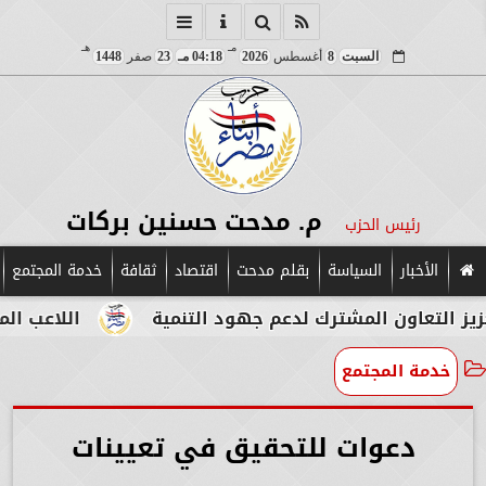
مـ
هـ
السبت
8
أغسطس
2026
04:18 مـ
23
صفر
1448
م. مدحت حسنين بركات
رئيس الحزب
الأخبار
السياسة
بقلم مدحت
اقتصاد
ثقافة
خدمة المجتمع
المشترك لدعم جهود التنمية
اللاعب المصري الإيطال
خدمة المجتمع
دعوات للتحقيق في تعيينات