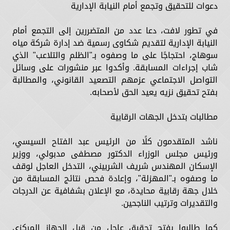
دعوات للتحقيق وتجمع أمام النيابة الإدارية
في تطور لافت، دعا عدد من المتضررين إلى التجمع أمام
النيابة الإدارية لتقديم شكاوى رسمية ضد إدارة شركة مياه
سوهاج، احتجاجًا على ما وصفوه بـ"الظلم والتلاعب" الذي
شاب إجراءات المسابقة. وأكدوا عبر منشورات على وسائل
التواصل الاجتماعي عزمهم التصعيد القانوني، والمطالبة
بفتح تحقيق نزيه يعيد الحق لأصحابه.
مطالبات بتدخل الجهات الرقابية
ناشد المتقدمون كلًا من الرئيس عبد الفتاح السيسي،
ورئيس مجلس الوزراء الدكتور مصطفى مدبولي، ووزير
الإسكان المهندس شريف الشربيني، التدخل العاجل لوقف
ما وصفوه بـ"المهزلة"، وإعادة فحص نتائج المسابقة من
خلال جهة رقابية محايدة، مع الإعلان بشفافية عن الدرجات
والتقديرات وترتيب الناجحين.
كما طالبوا بفتح تحقيق عاجل من قبل الجهاز المركزي