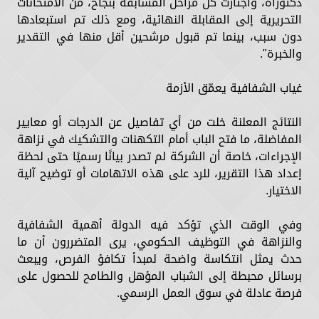
دكتوراه، واجتازت كل مراحل المسابقة بنجاح، من الامتحانات
التحريرية إلى المقابلة النهائية، ومع ذلك تم استبعادها
دون سبب، بينما تم قبول مرشحين أقل منها في التقدير
والخبرة".
غياب الشفافية يعمّق الأزمة
النتائج المعلنة خلت من أي تفاصيل عن الدرجات أو معايير
المفاضلة، ما فتح الباب أمام التكهنات والتشكيك في نزاهة
الإجراءات، خاصة أن الشركة لم تصدر بيانًا رسميًا حتى لحظة
إعداد هذا التقرير، للرد على هذه الاتهامات أو توضيح آلية
الاختيار.
وفي الوقت الذي تؤكد فيه الدولة أهمية الشفافية
والنزاهة في التوظيف الحكومي، يرى المتضررون أن ما
حدث يمثل انتكاسة واضحة لمبدأ تكافؤ الفرص، ويبعث
برسائل محبطة إلى الشباب المؤهل والطامح للحصول على
فرصة عادلة في سوق العمل الرسمي.