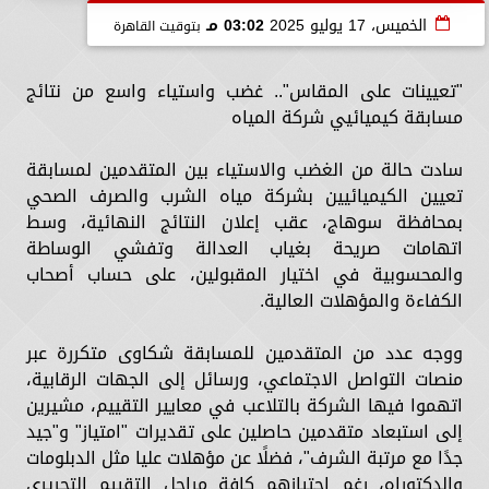
الخميس، 17 يوليو 2025
03:02 مـ
بتوقيت القاهرة
"تعيينات على المقاس".. غضب واستياء واسع من نتائج
مسابقة كيميائيي شركة المياه
سادت حالة من الغضب والاستياء بين المتقدمين لمسابقة
تعيين الكيميائيين بشركة مياه الشرب والصرف الصحي
بمحافظة سوهاج، عقب إعلان النتائج النهائية، وسط
اتهامات صريحة بغياب العدالة وتفشي الوساطة
والمحسوبية في اختيار المقبولين، على حساب أصحاب
الكفاءة والمؤهلات العالية.
ووجه عدد من المتقدمين للمسابقة شكاوى متكررة عبر
منصات التواصل الاجتماعي، ورسائل إلى الجهات الرقابية،
اتهموا فيها الشركة بالتلاعب في معايير التقييم، مشيرين
إلى استبعاد متقدمين حاصلين على تقديرات "امتياز" و"جيد
جدًا مع مرتبة الشرف"، فضلًا عن مؤهلات عليا مثل الدبلومات
والدكتوراه، رغم اجتيازهم كافة مراحل التقييم التحريري