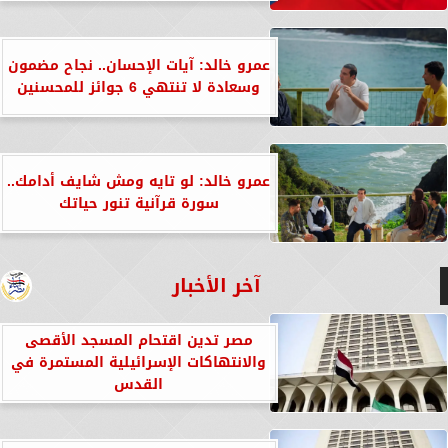
عمرو خالد: آيات الإحسان.. نجاح مضمون
وسعادة لا تنتهي 6 جوائز للمحسنين
عمرو خالد: لو تايه ومش شايف أدامك..
سورة قرآنية تنور حياتك
آخر الأخبار
مصر تدين اقتحام المسجد الأقصى
والانتهاكات الإسرائيلية المستمرة في
القدس