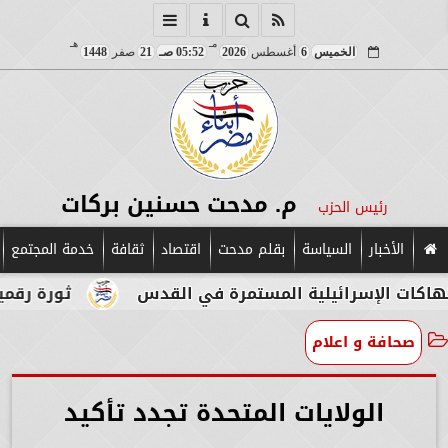
مـ
هـ
الخميس
6
أغسطس
2026
05:52 صـ
21
صفر
1448
م. مدحت حسنين بركات
رئيس الحزب
الأخبار
السياسة
بقلم مدحت
اقتصاد
ثقافة
خدمة المجتمع
إسرائيلية المستمرة في القدس
ثورة رقمية في قلب 
صحافة و اعلام
الولايات المتحدة تجدد تأكيد