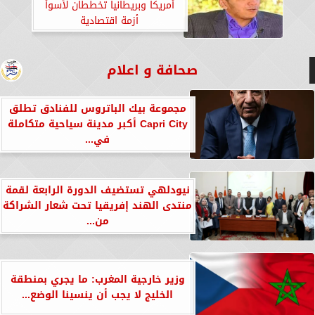
أمريكا وبريطانيا تخططان لأسوأ
أزمة اقتصادية
صحافة و اعلام
مجموعة بيك الباتروس للفنادق تطلق
Capri City أكبر مدينة سياحية متكاملة
في...
نيودلهي تستضيف الدورة الرابعة لقمة
منتدى الهند إفريقيا تحت شعار الشراكة
من...
وزير خارجية المغرب: ما يجري بمنطقة
الخليج لا يجب أن ينسينا الوضع...