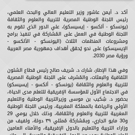
أكد د. أيمن عاشور وزير التعليم العالي والبحث العلمي،
رئيس اللجنة الوطنية المصرية للتربية والعلوم والثقافة
(يونسكو - ألكسو - إيسيسكو)، علي الدور الذي تقوم به
اللجنة الوطنية في العمل على المُشاركة في تنفيذ برامج
ومشروعات المنظمات الثلاث (اليونسكو - الألكسو -
الإيسيسكو) على نحو يُحقق أهداف جمهورية مصر العربية
ورؤية مصر 2030.
وفي هذا الإطار، شارك د. شريف صالح رئيس قطاع الشئون
الثقافية والبعثات، والمُشرف على اللجنة الوطنية المصرية
للتربية والعلوم والثقافة (يونسكو - ألكسو - إيسيسكو)
في الاجتماع الأول للمؤسسة الإفريقية للتعلم مدى الحياة،
بحضور د. شِكيب بن موسى وزيرالتربية الوطنية والتعليم
الأولي والرياضة بالمملكة المغربية، ورئيس اللجنة الوطنية
المغربية للتربية والعلوم والثقافة، وذلك خلال يومي 29
و30 مايو الجاري، وبمُشاركة مُمثلي ٣٩ دولة، ولفيف من
وزاراء التربية والتعليم بالدول الإفريقية، والأمناء العامين