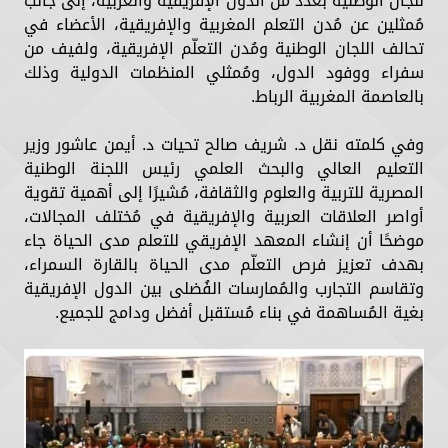
للجان الوطنية بعدد من الدول الإفريقية والعربية، إلى جانب
مُمثلين عن مُدن التعلم المغربية والإفريقية، الأعضاء في
تحالف اللجان الوطنية ومُدن التعلّم الإفريقية، ولفيف من
سفراء ووفود الدول، ومُمثلي المنظمات الدولية وذلك
بالعاصمة المغربية الرباط.
وفي كلمته نقل د. شريف صالح تحيات د. أيمن عاشور وزير
التعليم العالي والبحث العلمي رئيس اللجنة الوطنية
المصرية للتربية والعلوم والثقافة، مُشيرًا إلى أهمية تقوية
أواصر العلاقات العربية والإفريقية في مُختلف المجالات،
موضحًا أن إنشاء المعهد الإفريقي للتعلم مدى الحياة جاء
بهدف تعزيز فرص التعلّم مدى الحياة بالقارة السمراء،
وتقاسم التجارب والمُمارسات الفُضلى بين الدول الإفريقية
بغية المُساهمة في بناء مُستقبل أفضل ودامج للجميع.