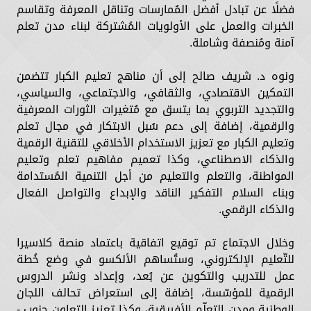
فضلًا عن تبادل أفضل المُمارسات وتناقل المعرفة وتقاسم
الخبرات والعمل على الأولويات المُشتركة لبناء مدن تعلم
آمنة ومُنصفة وشاملة.
ونوه د. شريف صالح إلى أن مناهج تعليم الكبار تتضمن
التمكين الاقتصادي، والثقافي، والاجتماعي، والسياسي،
والتجديد التربوي بما يتسق مع مُتغيرات الثورات المعرفية
والرقمية، إضافة إلى دعم سُبل الابتكار في مجال تعلم
وتعليم الكبار مع تعزيز الاستخدام الأخلاقي للتقنية الرقمية
والذكاء الاصطناعي، وكذا تعميم مفاهيم تعلم وتعليم
المواطنة، والتعلم والتعليم من أجل التنمية المُستدامة
وبناء السلام التفكير الناقد والإبداع والتواصل الفعال
والذكاء الرقمي.
وخلال الاجتماع تم توقيع اتفاقية باعتماد منصة كلاسيرا
للتّعليم الإلكتروني، وستُساهم الألكسو في وضع خُطة
عمل للتدريب والتكوين عن بُعد، وإعداد ونشر الدروس
الرقمية للمؤسّسة، إضافة إلى استعراض تحالف اللجان
الوطنية ومدن التعلّم الأفريقية، وكذا تعزيز التعاون جنوب -