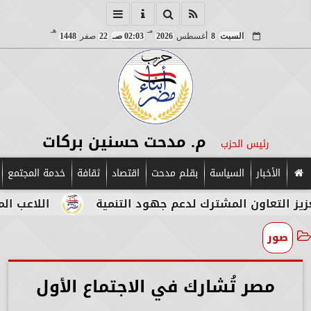
مـ
هـ
السبت
8
أغسطس
2026
02:03 صـ
22
صفر
1448
م. مدحت حسنين بركات
رئيس الحزب
الأخبار
السياسة
بقلم مدحت
اقتصاد
ثقافة
خدمة المجتمع
 المشترك لدعم جهود التنمية
اللاعب المصري الإيطا
صور
مصر تُشارك في الاجتماع الأول