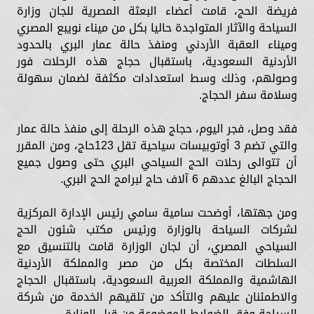
فريضة الحج، قامت أعضاء البعثة المصرية للجان وزارة
السياحة والآثار المتواجدة حاليا بكل من ميناء نويبع المصري
وميناء العقبة الأردني ومنفذ حالة عمار البري بالحدود
الأردنية السعودية، باستقبال حجاج هذه الرحلات فور
وصولهم، وذلك وسط استعدادات مكثفة لضمان سهولة
وسلامة سفر الحجاج.
فقد وصل، فجر اليوم، حجاج هذه الرحلة إلى منفذ حالة عمار
والتي تضم 3 أوتوبيسات سياحية تقل 123حاج، ومن المقرر
أن تتوالى رحلات الحج السياحي البري حتى وصول جميع
الحجاج البالغ عددهم 6 آلاف حاج لبرامج الحج البري.
ومن جهتها، أوضحت سامية سامي رئيس الإدارة المركزية
لشركات السياحة بالوزارة ورئيس مكتب شئون الحج
السياحي المصري، أن لجان الوزارة قامت بالتنسيق مع
السلطات المختصة بكل من مصر والمملكة الأردنية
الهاشمية والمملكة العربية السعودية، باستقبال الحجاج
والاطمئنان عليهم والتأكد من تلقيهم الخدمة من شركة
السياحة وفق الضوابط الموضوعة من قبل الوزارة.