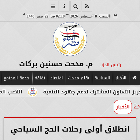
مـ
هـ
السبت
8
أغسطس
2026
02:18 صـ
22
صفر
1448
م. مدحت حسنين بركات
رئيس الحزب
الأخبار
السياسة
بقلم مدحت
اقتصاد
ثقافة
خدمة المجتمع
ن المشترك لدعم جهود التنمية
اللاعب المصري الإيط
الأخبار
انطلاق أولى رحلات الحج السياحي