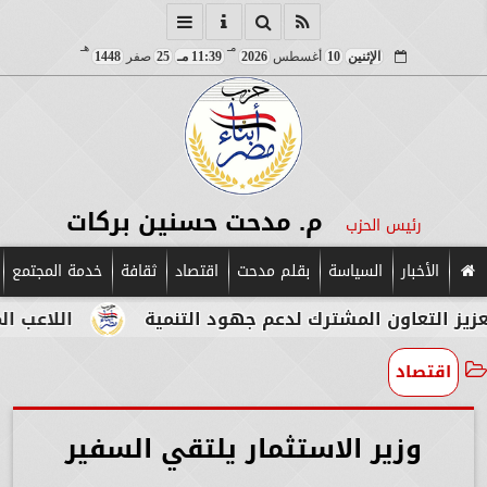
مـ
هـ
الإثنين
10
أغسطس
2026
11:39 مـ
25
صفر
1448
م. مدحت حسنين بركات
رئيس الحزب
الأخبار
السياسة
بقلم مدحت
اقتصاد
ثقافة
خدمة المجتمع
ون المشترك لدعم جهود التنمية
اللاعب المصري الإي
اقتصاد
وزير الاستثمار يلتقي السفير