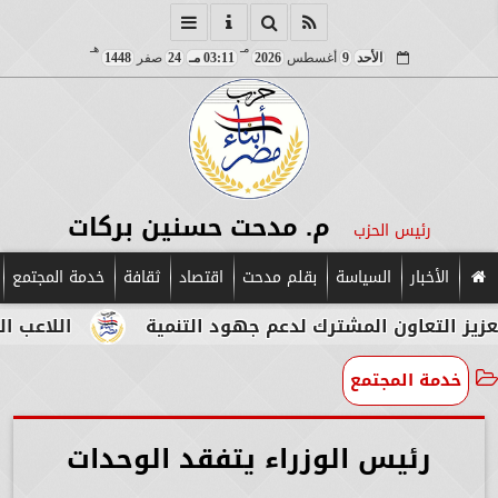
مـ
هـ
الأحد
9
أغسطس
2026
03:11 مـ
24
صفر
1448
م. مدحت حسنين بركات
رئيس الحزب
الأخبار
السياسة
بقلم مدحت
اقتصاد
ثقافة
خدمة المجتمع
اون المشترك لدعم جهود التنمية
اللاعب المصري الإ
خدمة المجتمع
رئيس الوزراء يتفقد الوحدات