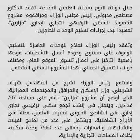
خلال جولته اليوم بمدينة العلمين الجديدة، تفقد الدكتور
مصطفى مدبولي، رئيس مجلس الوزراء، ومرافقوه، مشروع
الكمبوند السكنى الترفيهي التجاري الإداري "مزارين"،
تمهيدا لبدء إجراءات تسليم الوحدات للحاجزين.
وتفقد رئيس الوزراء نماذج للوحدات الجاهزة للتسليم،
للوقوف على مستوى وجودة أعمال التشطيبات، موجها
بأهمية التركيز على أعمال تنسيق الموقع العام، ومختلف
جوانب التنسيق الجمالي بهذا المشروع السكني المتكامل.
واستمع رئيس الوزراء لشرح من المهندس شريف
الشربيني، وزير الإسكان والمرافق والمجتمعات العمرانية،
الذي أوضح أن مشروع "مزارين" يقام على مساحة 707
فدادين، ويتمثل في إنشاء تجمع سكني ترفيهي تجاري
إداري على الشاطئ الجنوبى لبحيرات العلمين، مطلاً على
الأبراج الشاطئية، ويشتمل على عدد من نماذج الفيلات
والشاليهات والعمارات بإجمالى عدد 7560 وحدة سكنية،
بخلاف المساحات التجارية والإدارية.