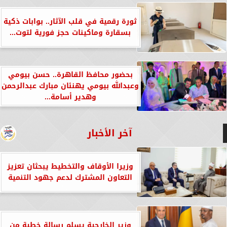
ثورة رقمية في قلب الآثار.. بوابات ذكية
بسقارة وماكينات حجز فورية لتوت...
بحضور محافظ القاهرة.. حسن بيومي
وعبدالله بيومي يهنئان مبارك عبدالرحمن
وهدير أسامة...
آخر الأخبار
وزيرا الأوقاف والتخطيط يبحثان تعزيز
التعاون المشترك لدعم جهود التنمية
وزير الخارجية يسلم رسالة خطية من