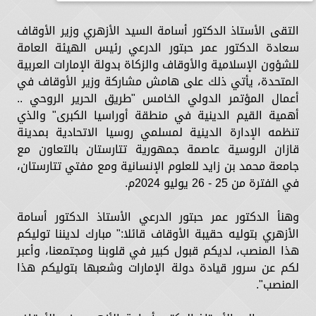
التقى الأستاذ الدكتور أسامة السيد الأزهري وزير الأوقاف
سعادة الدكتور عمر حبتور الدرعي رئيس الهيئة العامة
للشؤون الإسلامية والأوقاف والزكاة بدولة الإمارات العربية
المتحدة، يأتي ذلك على هامش مشاركة وزير الأوقاف في
أعمال المؤتمر الدولي الخامس "طريق الحرير الروحي ..
أهمية القيم الدينية في منطقة أوراسيا الكبرى" والذي
تنظمه الإدارة الدينية لمسلمي روسيا الاتحادية بمدينة
قازان الروسية عاصمة جمهورية تتارستان بالتعاون مع
جامعة محمد بن زايد للعلوم الإنسانية ومع مفتي تتارستان،
في الفترة من 25 - 26 يوليو 2024م.
وهنأ الدكتور عمر حبتور الدرعي الأستاذ الدكتور أسامة
الأزهري بتوليه حقيبة الأوقاف قائلا:" مبارك لديننا توليكم
هذا المنصب، لديكم قبول كبير في قلوبنا ومجتمعنا، وأعبر
لكم عن سرور قيادة دولة الإمارات وشعبها بتوليكم هذا
المنصب".