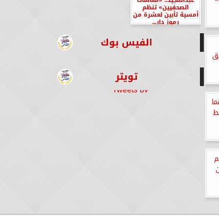
الصحفيين» تنظم
أمسية تأبين لعشرة من
رموز دار...
الفيس بوك
يق
تويتر
Tweets by
ما
ط
م
ن