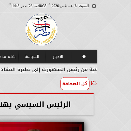
مـ
هـ
السبت
8
أغسطس
2026
08:35 مـ
23
صفر
1448
الأخبار
السياسة
بقلم مد
الة خطية من رئيس الجمهورية إلى نظيره التشادي
كل الصحافة
الرئيس السيسي يهنئ 