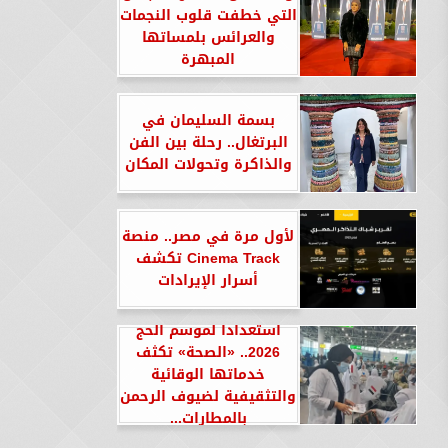
التي خطفت قلوب النجمات
والعرائس بلمساتها
المبهرة
بسمة السليمان في
البرتغال.. رحلة بين الفن
والذاكرة وتحولات المكان
لأول مرة في مصر.. منصة
Cinema Track تكشف
أسرار الإيرادات
استعدادا لموسم الحج
2026.. «الصحة» تكثف
خدماتها الوقائية
والتثقيفية لضيوف الرحمن
بالمطارات...