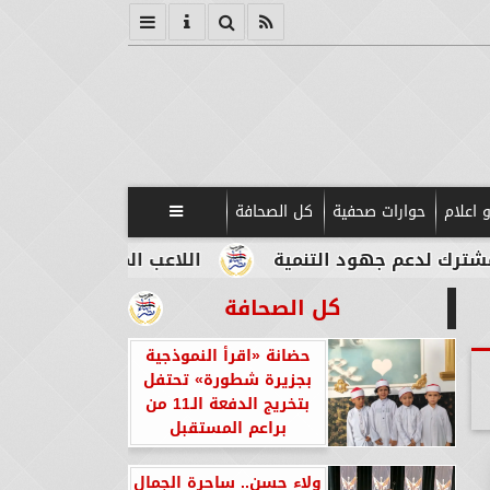
 اعلام
حوارات صحفية
كل الصحافة

م جهود التنمية
اللاعب المصري الإيطالي طه أبو ال
كل الصحافة
حضانة «اقرأ النموذجية
بجزيرة شطورة» تحتفل
بتخريج الدفعة الـ11 من
براعم المستقبل
ولاء حسن.. ساحرة الجمال