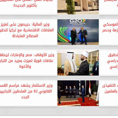
بأكتوبر الجديدة
 الموسكي
وزير المالية: حريصون على تعزيز
ازمة وحصر
العلاقات الاقتصادية مع تركيا لتحق
المصالح المتبادلة
تحقيق
وزير الأوقاف: مصر والإمارات تربطه
دراسي
علاقات قوية تميزت بمزيد من التراب
راسي
والأخوة
 التنفيذى
وزير الاستثمار يشهد مراسم القس
بالعلمين
القانوني لـ8 من الملحقين التجاريي
الجدد