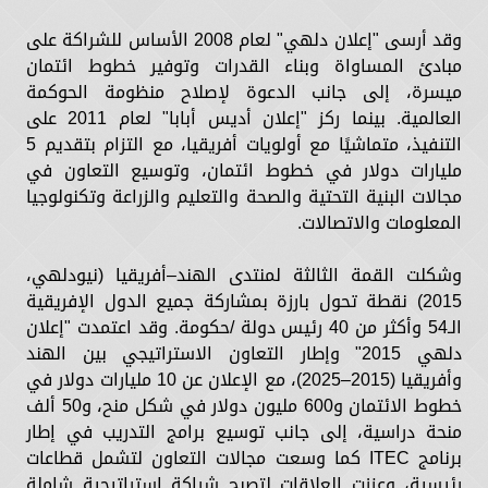
وقد أرسى "إعلان دلهي" لعام 2008 الأساس للشراكة على
مبادئ المساواة وبناء القدرات وتوفير خطوط ائتمان
ميسرة، إلى جانب الدعوة لإصلاح منظومة الحوكمة
العالمية. بينما ركز "إعلان أديس أبابا" لعام 2011 على
التنفيذ، متماشيًا مع أولويات أفريقيا، مع التزام بتقديم 5
مليارات دولار في خطوط ائتمان، وتوسيع التعاون في
مجالات البنية التحتية والصحة والتعليم والزراعة وتكنولوجيا
المعلومات والاتصالات.
وشكلت القمة الثالثة لمنتدى الهند–أفريقيا (نيودلهي،
2015) نقطة تحول بارزة بمشاركة جميع الدول الإفريقية
الـ54 وأكثر من 40 رئيس دولة /حكومة. وقد اعتمدت "إعلان
دلهي 2015" وإطار التعاون الاستراتيجي بين الهند
وأفريقيا (2015–2025)، مع الإعلان عن 10 مليارات دولار في
خطوط الائتمان و600 مليون دولار في شكل منح، و50 ألف
منحة دراسية، إلى جانب توسيع برامج التدريب في إطار
برنامج ITEC كما وسعت مجالات التعاون لتشمل قطاعات
رئيسية، وعززت العلاقات لتصبح شراكة استراتيجية شاملة