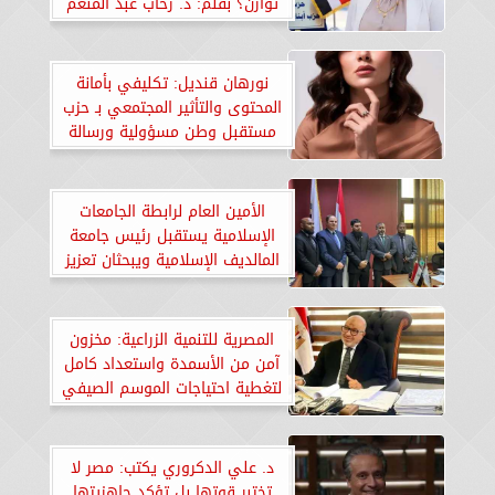
توازن؟ بقلم: د. رحاب عبد المنعم
غزالة
نورهان قنديل: تكليفي بأمانة
المحتوى والتأثير المجتمعي بـ حزب
مستقبل وطن مسؤولية ورسالة
لبناء وعي حقيقي
الأمين العام لرابطة الجامعات
الإسلامية يستقبل رئيس جامعة
المالديف الإسلامية ويبحثان تعزيز
التعاون العلمي
المصرية للتنمية الزراعية: مخزون
آمن من الأسمدة واستعداد كامل
لتغطية احتياجات الموسم الصيفي
د. علي الدكروري يكتب: مصر لا
تختبر قوتها بل تؤكد جاهزيتها