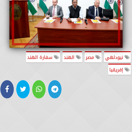
نيودلهي
مصر
الهند
سفارة الهند
إفريقيا