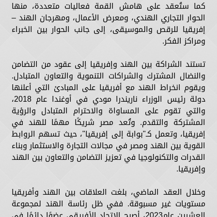
كما ستُعقد على هامش القمة فعاليات متعددة، منها
الحوار التجاري الهندي، ومعرض الأعمال، ومهرجان الهند –
إفريقيا للرقص والموسيقى، إلى جانب الحوار بين الخبراء
ومراكز الفكر.
تستند الشراكة بين الهند وإفريقيا إلى عقود من التضامن
والنضال المشترك والشراكات التنموية والتعاون المتبادل.
ويقوم انخراط الهند مع أفريقيا على المبادئ التي أعلنها
دولة رئيس الوزراء ناريندرا مودي في أوغندا عام 2018،
والتي تقوم على المساواة والاحترام المتبادل والرؤية
المشتركة والتقدم. وتُعد مصر شريكًا مهمًا للهند في
إفريقيا، وتعمل كـ"بوابة إلى إفريقيا"، حيث تسهم الروابط
القوية بين الهند ومصر في مجالات التجارة والاستثمار وبناء
القدرات والتكنولوجيا في تعزيز التضامن والتعاون بين الهند
وإفريقيا.
وخلال العقد الماضي، بلغت العلاقات بين الهند وأفريقيا
مستويات غير مسبوقة. ففي ظل رئاسة الهند لمجموعة
العشرين عام2023، أصبح الاتحاد الأفريقي عضوًا دائمًا في