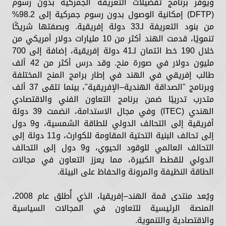
ويوفر برنامج تفضيلات التعريفة الجمركية بدون رسوم
(DFTP) إمكانية الوصول بدون رسوم جمركية إلى 98.2%
من بنود التعريفة لـ33 دولة إفريقية. وبصفتها شريكًا
تنمويًا، قدمت الهند أكثر من 10 مليارات دولار أمريكي من
خلال 190 خط ائتمان لـ41 دولة إفريقية، إضافة إلى 700
مليون دولار في صورة منح. وقد درس أكثر من 42 ألف
طالب إفريقي في الهند في إطار برامج المنح المختلفة
وبرنامج "الصداقة الهندية–الإفريقية"، بينما تلقى 37 ألف
متدرب تدريبًا ضمن برنامج التعاون الفني والاقتصادي
الهندي (ITEC) وفي مجال الاستدامة، انضمت 39 دولة
أفريقية إلى التحالف الدولي للطاقة الشمسية، و9 دول
إلى تحالف البنية التحتية المقاومة للكوارث، و11 دولة إلى
التحالف العالمي للوقود الحيوي، و9 دول إلى التحالف
الدولي للقطط الكبيرة، مما يعزز التعاون في مجالات
الطاقة النظيفة والمرونة والحفاظ على البيئة.
ويُعد منتدى قمة الهند–إفريقيا، الذي أُطلق عام 2008،
المنصة الرئيسية للتعاون في المجالات السياسية
والاقتصادية والتنموية.