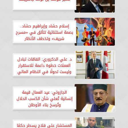
إسلام حشاد وإبراهيم حشاد..
بصمة استثنائية تتألق في «مسرح
شريف» وتخطف الأنظار
د. علي الدكروري: اتفاقات تبادل
العملات خطوة داعمة للاستقرار
وليست تحولًا في النظام المالي
العالمي
الجازولي: عيد العمال قيمة
إنسانية تُعلي شأن الكسب الحلال
وتُرسخ بناء الأوطان
المستشار علي فلاح يسطر حكمًا