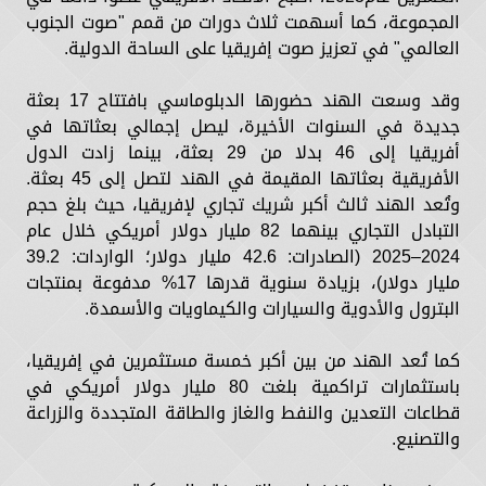
المجموعة، كما أسهمت ثلاث دورات من قمم "صوت الجنوب
العالمي" في تعزيز صوت إفريقيا على الساحة الدولية.
وقد وسعت الهند حضورها الدبلوماسي بافتتاح 17 بعثة
جديدة في السنوات الأخيرة، ليصل إجمالي بعثاتها في
أفريقيا إلى 46 بدلا من 29 بعثة، بينما زادت الدول
الأفريقية بعثاتها المقيمة في الهند لتصل إلى 45 بعثة.
وتُعد الهند ثالث أكبر شريك تجاري لإفريقيا، حيث بلغ حجم
التبادل التجاري بينهما 82 مليار دولار أمريكي خلال عام
2024–2025 (الصادرات: 42.6 مليار دولار؛ الواردات: 39.2
مليار دولار)، بزيادة سنوية قدرها 17% مدفوعة بمنتجات
البترول والأدوية والسيارات والكيماويات والأسمدة.
كما تُعد الهند من بين أكبر خمسة مستثمرين في إفريقيا،
باستثمارات تراكمية بلغت 80 مليار دولار أمريكي في
قطاعات التعدين والنفط والغاز والطاقة المتجددة والزراعة
والتصنيع.