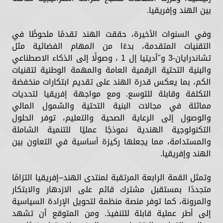
بين الهند وإفريقيا.
وفي السنوات الأخيرة، حققت الهند تقدمًا ملحوظًا في
التقنيات المتقدمة، بدءًا من المهام الفضائية مثل
تشاندرايان-3 و"أديتيا إل 1 ، وصولًا إلى الذكاء الاصطناعي
والبنية التحتية الرقمية العامة والمهمة الوطنية لتقنيات
الكم، بما يعكس قدرة الهند على تقديم ابتكارات منخفضة
التكلفة وقابلة للتوسع. ومع مواجهة إفريقيا لتحديات
مماثلة في مجالات البنية التحتية والشمول المالي
والوصول إلى الرعاية الصحية والتعليم، توفر الحلول
التكنولوجية الهندية نموذجًا عمليًا للتنمية الشاملة
والمستدامة، مما يجعلها ركيزة أساسية في التعاون بين
الهند وإفريقيا.
وتمثل القمة الرابعة المرتقبة لمنتدى الهند–إفريقيا التزامًا
متجددًا بمستقبل مشترك قائم على الازدهار والابتكار
والمرونة، كما توفر منصة منظمة لتحويل الإرادة السياسية
إلى أطر عملية قابلة للتنفيذ. ومن المتوقع أن تشهد