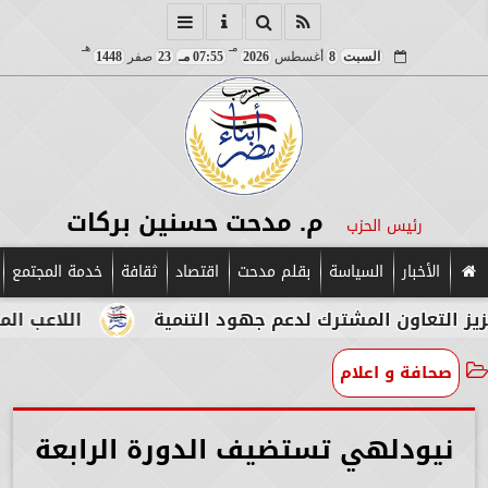
مـ
هـ
السبت
8
أغسطس
2026
07:55 مـ
23
صفر
1448
م. مدحت حسنين بركات
رئيس الحزب
الأخبار
السياسة
بقلم مدحت
اقتصاد
ثقافة
خدمة المجتمع
 لدعم جهود التنمية
اللاعب المصري الإيطالي طه أب
صحافة و اعلام
نيودلهي تستضيف الدورة الرابعة