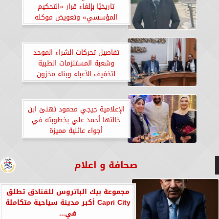
تاريخيًا بإلغاء قرار «التحكيم
المؤسسي» وتعويض موكله
بمليوني جنيه
تفاصيل تحركات الشراء الموحد
وشعبة المستلزمات الطبية
لتخفيف الأعباء وبناء مخزون
استراتيجي
الإعلامية جيجي محمود تهنئ ابن
خالتها أحمد علي بخطوبته في
أجواء عائلية مميزة
صحافة و اعلام
مجموعة بيك الباتروس للفنادق تطلق
Capri City أكبر مدينة سياحية متكاملة
في...