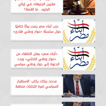
ملايين الجنيهات في إيتاي
البارود.. ما القصة؟
حزب أبناء مصر يصدر بيانًا ختاميًا
حول سلسلة «حوار وطني هادئ»
«أبناء مصر» يعلن الانتهاء من
«حوار وطني انتخابي» وبدء
الدعوة إلى حوار وطني سياسي
شامل
مدحت بركات يكتب: الاستقرار
السياسي ثمرة انتخابات منظمة