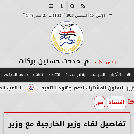
مـ
هـ
الإثنين
10
أغسطس
2026
11:32 مـ
25
صفر
1448
م. مدحت حسنين بركات
رئيس الحزب
الأخبار
السياسة
بقلم مدحت
اقتصاد
ثقافة
خدمة المجتمع
ون المشترك لدعم جهود التنمية
اللاعب المصري الإي
اقتصاد
صور
تفاصيل لقاء وزير الخارجية مع وزير