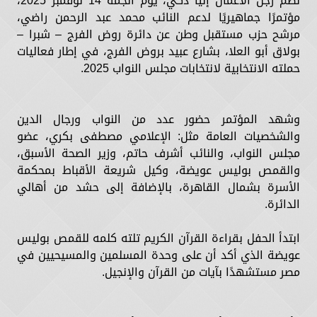
نظم رجل الأعمال إليا ذكي، يوم الجمة 14 نوفمبر 2025،
مؤتمرًا جماهيريًا لدعم النائب محمد عبد الرحمن راضي،
مرشح حزب مستقبل وطن عن دائرة روض الفرج – شبرا –
بولاق أبو العلا، بشارع عبيد بروض الفرج، في إطار فعاليات
حملته الانتخابية لانتخابات مجلس النواب 2025.
وشهد المؤتمر حضور عدد من النواب ورجال الدين
والشخصيات العامة مثل: الإعلامي مصطفى بكري، عضو
مجلس النواب، والنائب أشرف حاتم، وزير الصحة الأسبق،
والقمص بوليس عويضة، وكيل شريعة الأقباط بمحكمة
الأسرة بشمال القاهرة، بالإضافة إلى حشد من أهالي
الدائرة.
ابتدأ الحفل بقراءة القرآن الكريم تلته كلمه للقمص بوليس
عويضة الذي أكد أن على وحدة المسلمين والمسيحيين في
مصر مستشهدًا بآيات من القرآن والإنجيل.