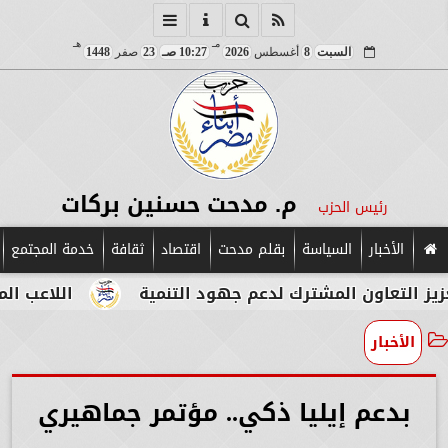
مـ
هـ
السبت
8
أغسطس
2026
10:27 صـ
23
صفر
1448
م. مدحت حسنين بركات
رئيس الحزب
الأخبار
السياسة
بقلم مدحت
اقتصاد
ثقافة
خدمة المجتمع
 المشترك لدعم جهود التنمية
اللاعب المصري الإيطا
الأخبار
بدعم إيليا ذكي.. مؤتمر جماهيري