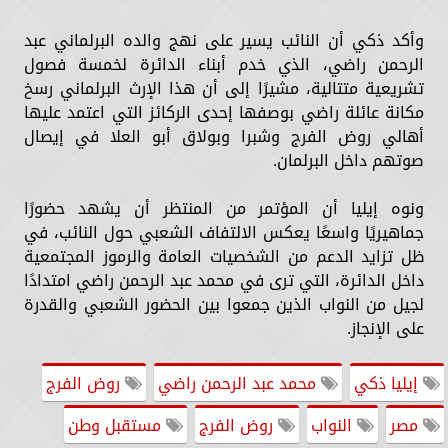
وأكد ذكي أن النائب يسير على نهج والده البرلماني عبد
الرحمن راضي، الذي خدم أبناء الدائرة لخمسة فصول
تشريعية متتالية، مشيرًا إلى أن هذا الإرث البرلماني رسخ
مكانة عائلة راضي بوصفها إحدى الركائز التي اعتمد عليها
أهالي روض الفرج وشبرا وبولاق أبو العلا في إيصال
صوتهم داخل البرلمان.
ونوه إيليا أن المؤتمر من المنتظر أن يشهد حضورًا
جماهيريًا واسعًا يعكس الالتفاف الشعبي حول النائب، في
ظل تزايد الدعم من الشخصيات العامة والرموز المجتمعية
داخل الدائرة، التي ترى في محمد عبد الرحمن راضي امتدادًا
لجيل من النواب الذين جمعوا بين الحضور الشعبي والقدرة
على الإنجاز.
إيليا ذكي
محمد عبد الرحمن راضي
روض الفرج
مصر
النواب
روض الفرج
مستقبل وطن