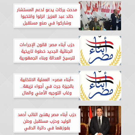
مدحت بركات يدعو لدعم المستشار
خالد عبد العزيز: انزلوا وانتخبوا
وشاركوا في صنع مستقبل
الدائرة
حزب أبناء مصر: قانون الإجراءات
الجنائية الجديد خطوة تاريخية
لترسيخ العدالة وبناء الجمهورية
الجديدة
«أبناء مصر»: العملية الانتخابية
بالجيزة جرت في أجواء نزيهة..
وغاب التوجيه الأمني والمال
السياسي أمام وعي الناخبين
حزب أبناء مصر يهنئ النائب أحمد
الوليد وحزب مستقبل وطن
بفوزهما في دائرة الدقي
والعجوزة والجيزة