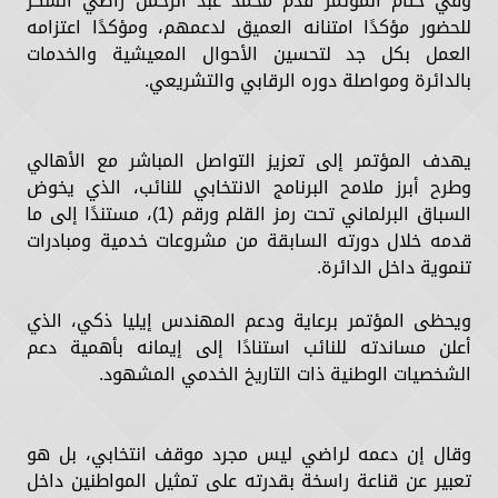
وفي ختام المؤتمر قدم محمد عبد الرحمن راضي الشكر
للحضور مؤكدًا امتنانه العميق لدعمهم، ومؤكدًا اعتزامه
العمل بكل جد لتحسين الأحوال المعيشية والخدمات
بالدائرة ومواصلة دوره الرقابي والتشريعي.
يهدف المؤتمر إلى تعزيز التواصل المباشر مع الأهالي
وطرح أبرز ملامح البرنامج الانتخابي للنائب، الذي يخوض
السباق البرلماني تحت رمز القلم ورقم (1)، مستندًا إلى ما
قدمه خلال دورته السابقة من مشروعات خدمية ومبادرات
تنموية داخل الدائرة.
ويحظى المؤتمر برعاية ودعم المهندس إيليا ذكي، الذي
أعلن مساندته للنائب استنادًا إلى إيمانه بأهمية دعم
الشخصيات الوطنية ذات التاريخ الخدمي المشهود.
وقال إن دعمه لراضي ليس مجرد موقف انتخابي، بل هو
تعبير عن قناعة راسخة بقدرته على تمثيل المواطنين داخل