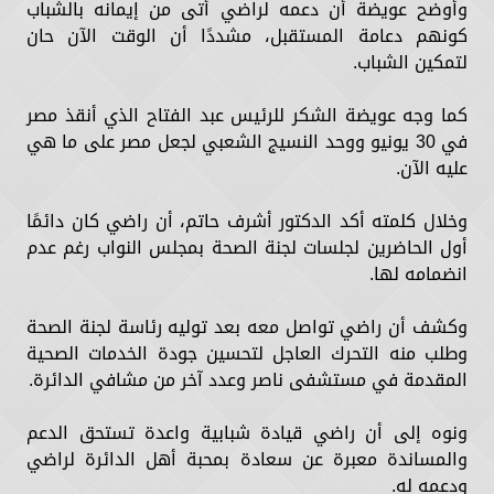
وأوضح عويضة أن دعمه لراضي أتى من إيمانه بالشباب
كونهم دعامة المستقبل، مشددًا أن الوقت الآن حان
لتمكين الشباب.
كما وجه عويضة الشكر للرئيس عبد الفتاح الذي أنقذ مصر
في 30 يونيو ووحد النسيج الشعبي لجعل مصر على ما هي
عليه الآن.
وخلال كلمته أكد الدكتور أشرف حاتم، أن راضي كان دائمًا
أول الحاضرين لجلسات لجنة الصحة بمجلس النواب رغم عدم
انضمامه لها.
وكشف أن راضي تواصل معه بعد توليه رئاسة لجنة الصحة
وطلب منه التحرك العاجل لتحسين جودة الخدمات الصحية
المقدمة في مستشفى ناصر وعدد آخر من مشافي الدائرة.
ونوه إلى أن راضي قيادة شبابية واعدة تستحق الدعم
والمساندة معبرة عن سعادة بمحبة أهل الدائرة لراضي
ودعمه له.