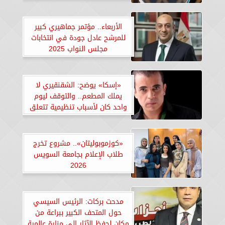
الأربعاء.. مؤتمر جماهيري كبير
للمرشح عادل جودة في انتخابات
مجلس النواب 2025
«إسكا» يوضح: الشقنقيري لا
يملك المطعم.. والتوقف ليوم
واحد كان لأسباب تنظيمية تتعلق
بالمتحف الكبير
«كوزموبوليتان».. مشروع تخرج
طلاب الإعلام بجامعة السويس
2026
مدحت بركات: الرئيس السيسي
حول المتحف الكبير ببراعة من
مكان لحفظ الآثار إلى منارة عالمية