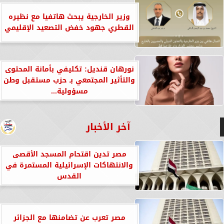
وزير الخارجية يبحث هاتفيا مع نظيره
القطري جهود خفض التصعيد الإقليمي
نورهان قنديل: تكليفي بأمانة المحتوى
والتأثير المجتمعي بـ حزب مستقبل وطن
مسؤولية...
آخر الأخبار
مصر تدين اقتحام المسجد الأقصى
والانتهاكات الإسرائيلية المستمرة في
القدس
مصر تعرب عن تضامنها مع الجزائر