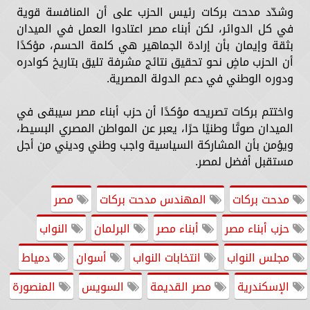
وشدّد مدحت بركات رئيس الحزب على أن المنافسة قوية
في كل الدوائر، لكن أبناء مصر اعتادوا العمل في الميدان
بثقة وإيمان بأن إرادة الجماهير هي كلمة الحسم، مؤكدًا
أن الحزب ماضٍ نحو تحقيق نتائج مشرفة تليق بتاريخ كوادره
ودوره الوطني في دعم الدولة المصرية.
واختتم بركات تصريحه مؤكدًا أن حزب أبناء مصر سيبقى في
الميدان صوتًا وطنيًا حرًا، يعبر عن المواطن المصري البسيط،
ويؤمن بأن المشاركة السياسية واجب وطني وديني من أجل
مستقبل أفضل لمصر.
مدحت بركات
المهندس مدحت بركات
مصر
حزب أبناء مصر
أبناء مصر
البرلمان
النواب
مجلس النواب
انتخابات النواب
أسوان
دمياط
الإسكندرية
مصر القديمة
السويس
المنصورة