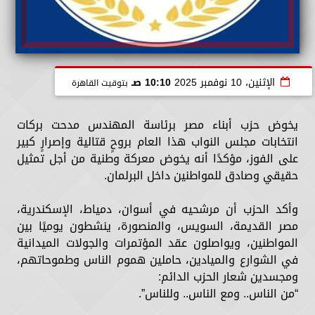
الإثنين، 10 نوفمبر 2025
10:10 صـ
بتوقيت القاهرة
يخوض حزب أبناء مصر برئاسة المهندس مدحت بركات
انتخابات مجلس النواب هذا العام بروحٍ قتالية وإصرارٍ كبير
على الفوز، مؤكدًا أنه يخوض معركة وطنية من أجل تمثيل
حقيقي وصادق للمواطنين داخل البرلمان.
وأكد الحزب أن مرشحيه في أسوان، دمياط، الإسكندرية،
مصر القديمة، السويس، والمنصورة، ينشطون يوميًا بين
المواطنين، ويواصلون عقد المؤتمرات والجولات الميدانية
في الشوارع والميادين، حاملين هموم الناس وطموحاتهم،
ومجسدين شعار الحزب الدائم:
“من الناس.. ومع الناس.. وللناس”.