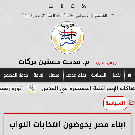
مـ
هـ
الخميس
6
أغسطس
2026
05:02 صـ
21
صفر
1448
م. مدحت حسنين بركات
رئيس الحزب
الأخبار
السياسة
بقلم مدحت
اقتصاد
ثقافة
خدمة المجتمع
إسرائيلية المستمرة في القدس
ثورة رقمية في قلب 
السياسة
أبناء مصر يخوضون انتخابات النواب