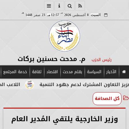
مـ
هـ
السبت
8
أغسطس
2026
12:57 مـ
23
صفر
1448
م. مدحت حسنين بركات
رئيس الحزب
الأخبار
السياسة
بقلم مدحت
اقتصاد
ثقافة
خدمة المجتمع
ون المشترك لدعم جهود التنمية
اللاعب المصري الإي
كل الصحافة
وزير الخارجية يلتقي المُدير العام