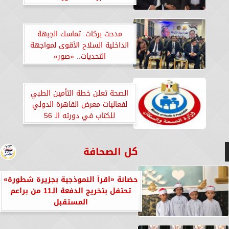
مدحت بركات: تماسك الجبهة
الداخلية السلاح الأقوى لمواجهة
التحديات.. «صور»
الصحة تعلن خطة التأمين الطبي
لفعاليات معرض القاهرة الدولي
للكتاب في دورته الـ 56
كل الصحافة
حضانة «اقرأ النموذجية بجزيرة شطورة»
تحتفل بتخريج الدفعة الـ11 من براعم
المستقبل