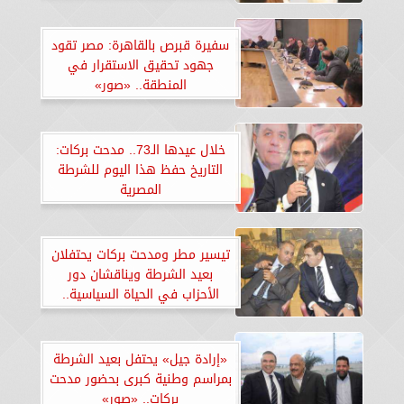
عبدالله بن بيه بمنتدى تعزيز
السلم”
سفيرة قبرص بالقاهرة: مصر تقود
جهود تحقيق الاستقرار في
المنطقة.. «صور»
خلال عيدها الـ73.. مدحت بركات:
التاريخ حفظ هذا اليوم للشرطة
المصرية
تيسير مطر ومدحت بركات يحتفلان
بعيد الشرطة ويناقشان دور
الأحزاب في الحياة السياسية..
«صور»
«إرادة جيل» يحتفل بعيد الشرطة
بمراسم وطنية كبرى بحضور مدحت
بركات.. «صور»