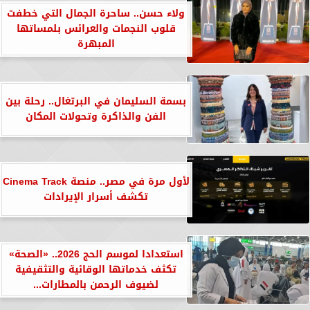
ولاء حسن.. ساحرة الجمال التي خطفت
قلوب النجمات والعرائس بلمساتها
المبهرة
بسمة السليمان في البرتغال.. رحلة بين
الفن والذاكرة وتحولات المكان
لأول مرة في مصر.. منصة Cinema Track
تكشف أسرار الإيرادات
استعدادا لموسم الحج 2026.. «الصحة»
تكثف خدماتها الوقائية والتثقيفية
لضيوف الرحمن بالمطارات...