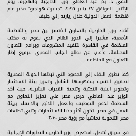
التقي د. بدر عبد العاطي وزير الخارجية والهجرة، يوم
الإثنين الموافق ٢٧ يناير ٢٠٢٥، "جيلبرت هونجبو" مدير عام
مُنظمة العمل الدولية خلال زيارته إلي جنيف.
أشاد وزير الخارجية بالتعاون المُتميز بين مصر والمُنظمة
الأممية، مشيرا إلى الدور الهام الذي يقوم به مكتب
المنظمة في القاهرة لتنفيذ المشروعات وبرامج التعاون
المختلفة، وأعرب عن تطلع الجانب المصري لترفيع إطار
التعاون مع المنظمة.
كما تطرق اللقاء إلي الجهود التي تبذلها الدولة المصرية
لتحقيق التنمية بمفهومها الشامل وتعزيز بيئة الاستثمار
وتطوير البنية التحتية وتنمية القدرات البشرية، حيث أكد
الوزير عبد العاطي حرص مصر علي تعزيز التعاون مع
المنظمة لدعم التوظيف والعمل اللائق والارتقاء ببيئة
العمل في مصر لتكون أكثر جذبا للاستثمارات وتلبي تطلعات
مصر التنموية تماشياً مع رؤية مصر ٢٠٣٠.
في سياق مُتصل، استعرض وزير الخارجية التطورات الإيجابية