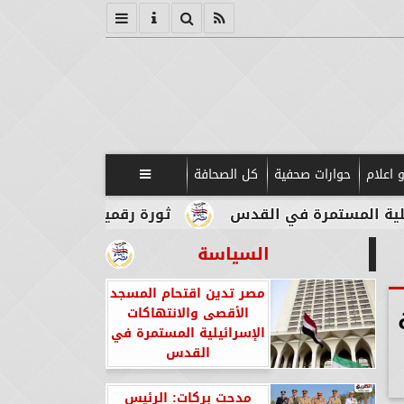
 اعلام
حوارات صحفية
كل الصحافة

رة في القدس
ثورة رقمية في قلب الآثار.. بوابات 
السياسة
مصر تدين اقتحام المسجد
الأقصى والانتهاكات
الإسرائيلية المستمرة في
القدس
مدحت بركات: الرئيس