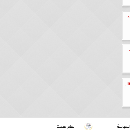
د
ار
لسياسة
بقلم مدحت