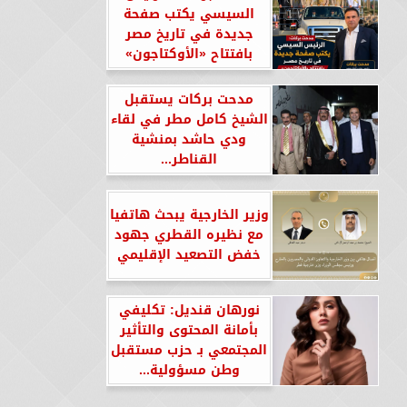
السيسي يكتب صفحة
جديدة في تاريخ مصر
بافتتاح «الأوكتاجون»
مدحت بركات يستقبل
الشيخ كامل مطر في لقاء
ودي حاشد بمنشية
القناطر...
وزير الخارجية يبحث هاتفيا
مع نظيره القطري جهود
خفض التصعيد الإقليمي
نورهان قنديل: تكليفي
بأمانة المحتوى والتأثير
المجتمعي بـ حزب مستقبل
وطن مسؤولية...