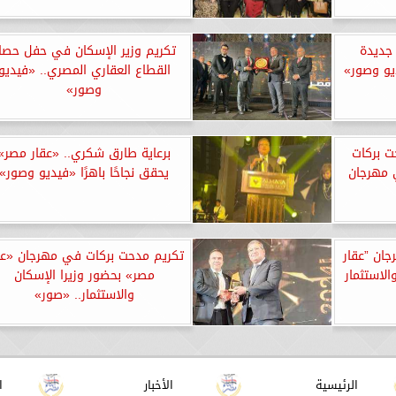
جديدة
تكريم وزير الإسكان في حفل حصا
ديو وصور»
القطاع العقاري المصري.. «فيديو
وصور»
ت بركات
برعاية طارق شكري.. «عقار مصر»
 مهرجان
يحقق نجاحًا باهرًا «فيديو وصور»
ان ”عقار
تكريم مدحت بركات في مهرجان «عق
الاستثمار
مصر» بحضور وزيرا الإسكان
والاستثمار.. «صور»
الرئيسية
الأخبار
ا