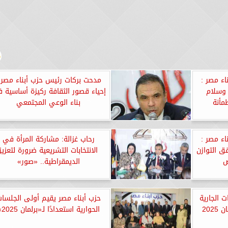
ء مصر :
مدحت بركات رئيس حزب أبناء مصر 
وسلام
إحياء قصور الثقافة ركيزة أساسية 
مأنة
بناء الوعي المجتمعي
ء مصر :
رحاب غزالة: مشاركة المرأة في
ق التوازن
الانتخابات التشريعية ضرورة لتعزيز
ض
الديمقراطية.. «صور»
 الجارية
حزب أبناء مصر يقيم أولى الجلسا
202
الحوارية استعدادًا لـ«برلمان 2025»