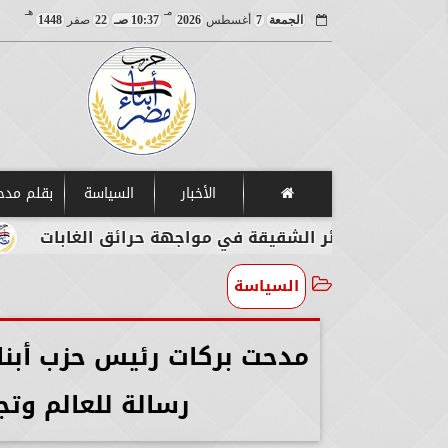
مـ
هـ
الجمعة
7
أغسطس
2026
10:37 صـ
22
صفر
1448
الأخبار
السياسة
بقلم مد
زائر الشقيقة في مواجهة حرائق الغابات
مصر تدي
السياسة
مدحت بركات رئيس حزب أبناء
رسالة للعالم وتج