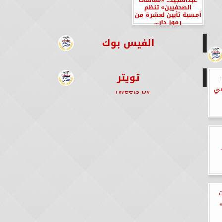
الصحفيين» تنظم
أمسية تأبين لعشرة من
رموز دار...
الفيس بوك
تويتر
:
في
Tweets by
ت