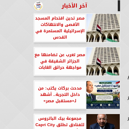
آخر الأخبار
مصر تدين اقتحام المسجد
الأقصى والانتهاكات
الإسرائيلية المستمرة في
القدس
مصر تعرب عن تضامنها مع
الجزائر الشقيقة في
مواجهة حرائق الغابات
مدحت بركات يكتب: من
داخل التجربة.. أشهد
لـ«مستقبل مصر»
مجموعة بيك الباتروس
للفنادق تطلق Capri City