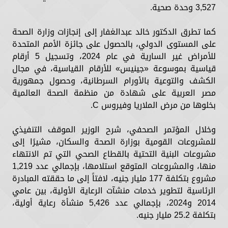
3,527 وحدة صحية.
كما تطرق الدكتور خالد عبدالغفار إلى إنجازات وزارة الصحة
على المستوى الدولي، بالحصول على جائزة الأمم المتحدة
للأمراض غير السارية في عام 2024، وتسجيل 5 أرقام
قياسية بموسوعة «جينيس» للأرقام القياسية، في مجال
الكشف والتوعية بالأورام السرطانية، وحصول جمهورية
مصر العربية على شهادة من منظمة الصحة العالمية
بخلوها من مرض الملاريا وفيروس C.
وخلال المؤتمر الصحفي، شرح الوزير الموقف التنفيذي
للمشروعات القومية بوزارة الصحة والسكان، مشيرًا إلى
مشروعات البنية التحتية بالقطاع الصحي التي تم الانتهاء
منها، والمشروعات المتوقع استلامها، بإجمالي عدد 1,219
مشروع بتكلفة 177 مليار جنيه، لافتاً إلى ما حققته المبادرة
الرئاسية لتطوير خدمات منشآت الرعاية الأولية، بين عامي
2014 و2024، بإجمالي عدد 5,426 منشأة رعاية أولية،
بتكلفة 25.2 مليار جنيه.