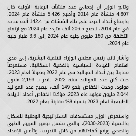
وتابع الوزير أن إجمالي عدد منشآت الرعاية الأولية كان
4,607 منشأة عام 2014 وأصبح 5,426 منشأة عام 2024،
وارتفاع أعداد التردد على تلك المُنشآت من 142.4 ألف متردد
في عام 2014، ليصبح 206.5 ألف متردد عام 2024 مع ارتفاع
التكلفة من 180 مليون جنيه عام 2024 إلى 3.6 مليار جنيه
عام 2024.
وأشار نائب رئيس مجلس الوزراء للتنمية البشرية، إلى مدى
اهتمام القيادة السياسية بالقضية السكانية، مستعرضاً
مقارنة بين أعداد المواليد في عام 2022 وصولاً لعام 2023،
حيث كان عدد المواليد سنة 2022 يقدر بـ 2,193 مليون
مولود، وحدث انخفاض بنحو 149 ألف، ليصبح عدد المواليد
2,044 مليون مولود عام 2023، مؤكدًا انخفاض أعداد الزيادة
الطبيعية لعام 2023 بنسبة 8% مقارنة بعام 2022.
واستعرض الوزير مستهدفات الاستراتيجية الوطنية للسكان
والتنمية (2023-2030)، والتي تشمل توفير الفريق الطبي
والصحي ورفع كفاءتهم من خلال التدريب، وتأمين الإمداد