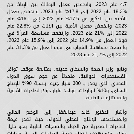
4.7 عام 2023، وانخفض معدل البطالة بين الإناث من
%18٫3 عام 2022 إلى 17.8% عام 2023، وانخفض معدل
الأمية بين الذكور من 17.5% عام 2022 إلى 16.1% عام
2023، وانخفض معدل الأمية بين الإناث من %22٫8 عام
2022 إلى %21 عام 2023، وارتفعت مساهمة المرأة في
قوة العمل من %14٫9 عام 2022 إلى %15٫9 عام 2023،
وارتفعت مساهمة الشباب في قوة العمل من %31٫3 عام
2022 إلى %31٫7 عام 2023.
وتابع وزير الصحة والسكان حديثه، بمتابعة موقف توافر
المُستحضرات الدوائية، متحدثاً عن حجم سوق الدواء
المصري الذي يقدر بـ 300 مليار جنيه، بنسبة 90% للإنتاج
المحلي، و10% للواردات، وواحد مليار دولار لصادرات الأدوية
والمستلزمات الطبية.
وأشار الدكتور خالد عبدالغفار إلى الوضع الحالي
والمستهدف للإنتاج المحلي للدواء، حيث تقدر قيمة
الصادرات المصرية من الدواء والمنتجات الطبية بنحو مليار
دولار، ويُستهدف ارتفاع قيمة الصادرات إلى 3 مليارات