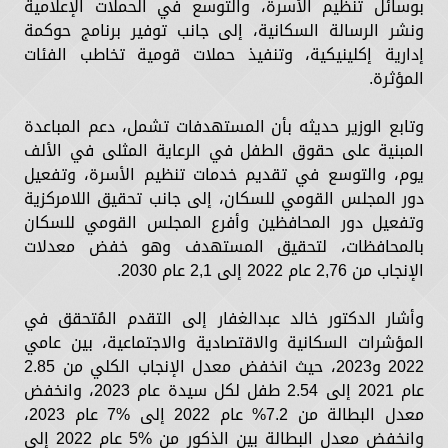
بوسائل تنظيم الأسرة، والتوسع في الحملات الإعلامية
ونشر الرسالة السكانية، إلى جانب توفير برنامج حوكمة
إدارية إكلينيكية، وتنفيذ حملات قومية تخاطب الفئات
المؤثرة.
وتابع الوزير حديثه بأن المستهدفات تشمل، دعم المباعدة
المبنية على حقوق الطفل في الرعاية المثلى في الألف
يوم، والتوسع في تقديم خدمات تنظيم الأسرة، وتفعيل
دور المجلس القومي للسكان، إلى جانب تحقيق اللامركزية
وتفعيل دور المحافظين وأفرع المجلس القومي للسكان
بالمحافظات، لتحقيق المستهدف وهو خفض معدلات
الإنجاب من 2,76 عام 2022 إلى 2,1 عام 2030.
وأشار الدكتور خالد عبدالغفار إلى التقدم المُتحقق في
المؤشرات السكانية والاقتصادية والاجتماعية، بين عامي
2022 و2023، حيث انخفض معدل الإنجاب الكلي من 2.85
عام 2021 إلى 2.54 طفل لكل سيدة عام 2023، وانخفض
معدل البطالة من 7.2% عام 2022 إلى %7 عام 2023،
وانخفض معدل البطالة بين الذكور من %5 عام 2022 إلى