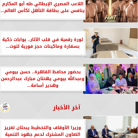
اللاعب المصري الإيطالي طه أبو المكارم
ينافس على بطاقة التأهل لكأس العالم...
ثورة رقمية في قلب الآثار.. بوابات ذكية
بسقارة وماكينات حجز فورية لتوت...
بحضور محافظ القاهرة.. حسن بيومي
وعبدالله بيومي يهنئان مبارك عبدالرحمن
وهدير أسامة...
آخر الأخبار
وزيرا الأوقاف والتخطيط يبحثان تعزيز
التعاون المشترك لدعم جهود التنمية