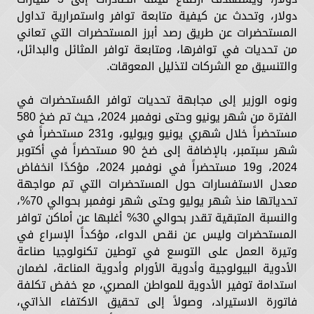
دولار، وتحدث عن كيفية متابعة توافر واستمرارية تداول
المستحضرات عن طريق رصد أبرز المستحضرات التي تعاني
من تحديات في توافرها، ومتابعة توافر المثائل والبدائل،
والتنسيق مع الشركات لتذليل المعوقات.
ونوه الوزير إلى مجابهة تحديات توافر المُستحضرات في
الفترة من شهر يونيو وحتى نوفمبر 2024، حيث تم ضخ 580
مستحضراً خلال شهري يونيو ويوليو، و231 مستحضراً في
شهر سبتمبر، بالإضافة إلى ضخ 90 مستحضراً في أكتوبر
2024، و19 مستحضراً في نوفمبر 2024، مؤكدًا انخفاض
معدل الاستفسارات حول المستحضرات التي تم مواجهة
تحدياتها منذ شهر يوليو وحتى شهر نوفمبر بحوالي 70%،
والنسبة المتبقية تقدر بحوالي 30% أغلبها عن أماكن توافر
المستحضرات وليس عن نقص الدواء، مؤكداً الإسراع في
وتيرة العمل على التوسع في توطين تكنولوجيا صناعة
الأدوية البيولوجية وأدوية الأورام وأدوية المناعة، لضمان
استدامة توفير الأدوية للمواطن المصري، مع خفض تكلفة
فاتورة الاستيراد، وصولاً إلى تحقيق الاكتفاء الذاتي،