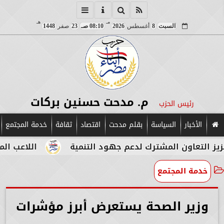
مـ
هـ
السبت
8
أغسطس
2026
08:10 صـ
23
صفر
1448
م. مدحت حسنين بركات
رئيس الحزب
الأخبار
السياسة
بقلم مدحت
اقتصاد
ثقافة
خدمة المجتمع
لمشترك لدعم جهود التنمية
اللاعب المصري الإيطالي
خدمة المجتمع
وزير الصحة يستعرض أبرز مؤشرات