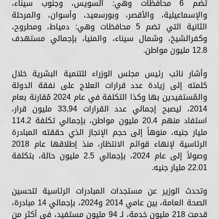
تضم 6 محافظات وهي: السويس، وجنوب سيناء،
والإسماعيلية، والأقصر، وبورسعيد، وأسوان، والمرحلة
الثانية التي تضم 5 محافظات وهي: دمياط، ومطروح،
وكفرالشيخ، وشمال سيناء، والمنيا، بإجمالي مستهدف
12.8 مليون مواطن.
وأشار نائب رئيس مجلس الوزراء للتنمية البشرية خلال
كلمته إلى زيادة عدد قرارات العلاج على نفقة الدولة
والمُستفيدين بها وكذا التكلفة في عام 2024 مُقارنة بعام
2014، ليصبح إجمالي عدد القرارات 33,94 مليون قرار،
استفاد منهم 20.4 مليون مواطن، بإجمالي تكلفة 114.2
مليار جنيه، منوهاً إلى حجم الإنجاز الذي حققته المبادرة
الرئاسية لإنهاء قوائم الانتظار، منذ إطلاقها عام 2018
وصولاً إلى عام 2024، بإجمالي 2.5 مليون حالة، بتكلفة
22.01 مليار جنيه.
وتحدث الوزير عن مستجدات المبادرات الرئاسية لتحسين
الصحة العامة، بين عامي 2014 و2024، بإجمالي 14 مبادرة،
قدمت 218 مليون خدمة، لـ 94 مليون مستفيد، في أكثر من