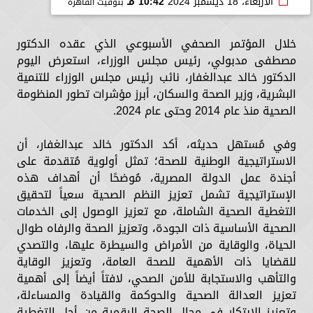
الأربعاء، 18 ديسمبر 2024
10:42 مـ
بتوقيت القاهرة
خلال المؤتمر الصحفي الأسبوعي الذي عقده الدكتور
مصطفى مدبولي، رئيس مجلس الوزراء، استعرض اليوم
الدكتور خالد عبدالغفار، نائب رئيس مجلس الوزراء للتنمية
البشرية، وزير الصحة والسكان، أبرز مؤشرات تطور المنظومة
الصحية منذ عام 2014 وحتى عام 2024.
وفي مُستهل حديثه، أكد الدكتور خالد عبدالغفار، أن
الاستراتيجية الوطنية للصحة؛ تمثل أولوية مُتقدمة على
أجندة عمل الدولة المصرية، مُوضحًا أن أهداف هذه
الإستراتيجية تشمل تعزيز النظم الصحية سعياً لتحقيق
التغطية الصحية الشاملة، مع تعزيز الوصول إلى الخدمات
الصحية الأساسية ذات الجودة، وتعزيز الصحة والرفاه طوال
الحياة، والوقاية من الأمراض والسيطرة عليها، والتصدي
للقضايا ذات الأهمية للصحة العامة، وتعزيز الوقاية
والتأهب والاستجابة للأمن الصحي، لافتاً أيضاً إلى أهمية
تعزيز العدالة الصحية والحوكمة والقيادة والمساءلة،
وتعزيز الابتكار في مجال الصحة الرقمية من أجل التغطية