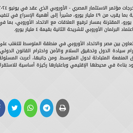
وأكد الوزير عبد العاطي على أهمية تفعيل مخرجات مؤتمر الاستثمار المصري - الأوروبي الذ
بالقاهرة، والذي شهد التوقيع على ٢٩ اتفاقية بما يقرب من ٤٩ مليار يورو، مشيراً إلى أهمية الإسراع في تنفي
ويل الأوروبية لمصر بقيمة ٧.٤ مليار يورو، المقترنة بمسار ترفيع العلاقات مع الاتحاد الأوروبي، بما ف
برلمان الأوروبي للشريحة الثانية بقيمة ٤ مليار يورو.
التعاون بين مصر والاتحاد الأوروبي في منطقة المتوسط للتغلب على
رام سيادة الدول وتحقيق السلام والأمن واحترام القانون الدولي،
المنفعة المتبادلة لدول المتوسط. ومن جانبها، أعربت المسئولة
د بناءة في محيطها الإقليمي وباعتبارها ركيزة أساسية للاستقرار