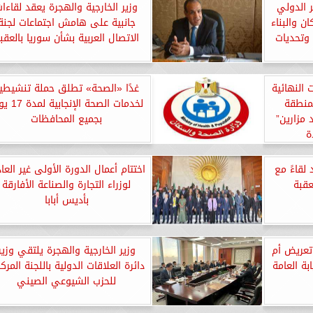
ر الدولي
وزير الخارجية والهجرة يعقد لقاءا
ن والبناء
جانبية على هامش اجتماعات لجنة
 وتحديات
الاتصال العربية بشأن سوريا بالعقب
 النهائية
غدًا «الصحة» تطلق حملة تنشيطي
لمنطقة
لخدمات الصحة الإنجا
 مزارين”
بجميع المحافظات
ة
 لقاءً مع
اختتام أعمال الدورة الأولى غير العاد
عقبة
لوزراء التجارة والصناعة الأفارقة
بأديس أبابا
تعريض أم
وزير الخارجية والهجرة يلتقي وزير
بة العامة
دائرة العلاقات الدولية باللجنة المركز
للحزب الشيوعي الصيني