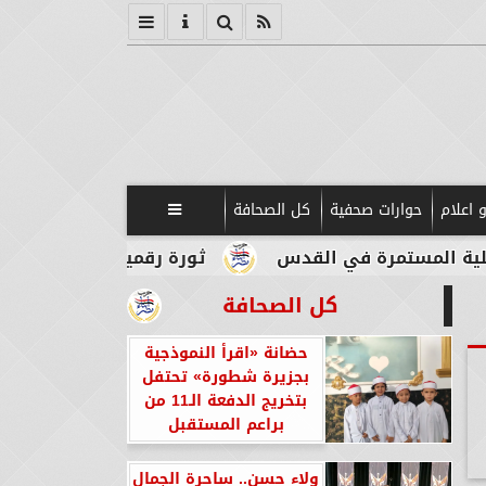
 اعلام
حوارات صحفية
كل الصحافة

مرة في القدس
ثورة رقمية في قلب الآثار.. بوابات 
كل الصحافة
حضانة «اقرأ النموذجية
بجزيرة شطورة» تحتفل
بتخريج الدفعة الـ11 من
براعم المستقبل
ولاء حسن.. ساحرة الجمال