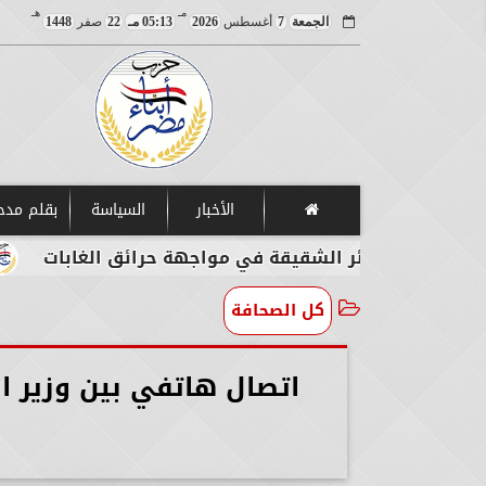
مـ
هـ
الجمعة
7
أغسطس
2026
05:13 مـ
22
صفر
1448
الأخبار
السياسة
بقلم مد
جزائر الشقيقة في مواجهة حرائق الغابات
مصر تدي
كل الصحافة
اتصال هاتفي بين وزير ال