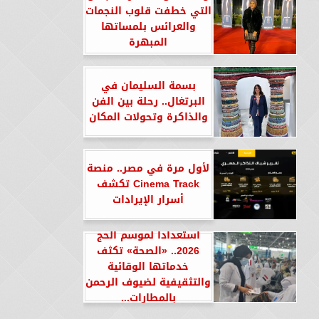
التي خطفت قلوب النجمات
والعرائس بلمساتها
المبهرة
بسمة السليمان في
البرتغال.. رحلة بين الفن
والذاكرة وتحولات المكان
لأول مرة في مصر.. منصة
Cinema Track تكشف
أسرار الإيرادات
استعدادا لموسم الحج
2026.. «الصحة» تكثف
خدماتها الوقائية
والتثقيفية لضيوف الرحمن
بالمطارات...