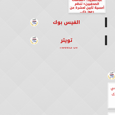
الصحفيين» تنظم
أمسية تأبين لعشرة من
رموز دار...
الفيس بوك
تويتر
Tweets by
سي
ى