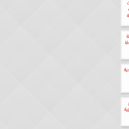
ت
ة
ة
بية لمدة 17 يومًا
ية
ية