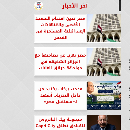
آخر الأخبار
مصر تدين اقتحام المسجد
الأقصى والانتهاكات
الإسرائيلية المستمرة في
القدس
مصر تعرب عن تضامنها مع
الجزائر الشقيقة في
ة
مواجهة حرائق الغابات
مدحت بركات يكتب: من
داخل التجربة.. أشهد
لـ«مستقبل مصر»
الأوروبي خلال الفترة الأخيرة، خاصة بعد الاتفاق على تدشين الشراكة الاستراتيجية والشاملة في مارس ٢٠٢٤.
مجموعة بيك الباتروس
للفنادق تطلق Capri City