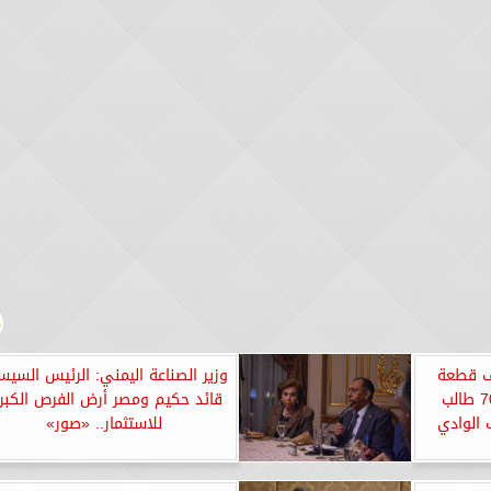
رحة” يوفر 38 ألف قطعة
وزير الصناعة اليمني: الرئيس السي
ملابس جديدة لرعاية 7000 طالب
قائد حكيم ومصر أرض الفرص الكبر
الوادي
للاستثمار.. «صور»