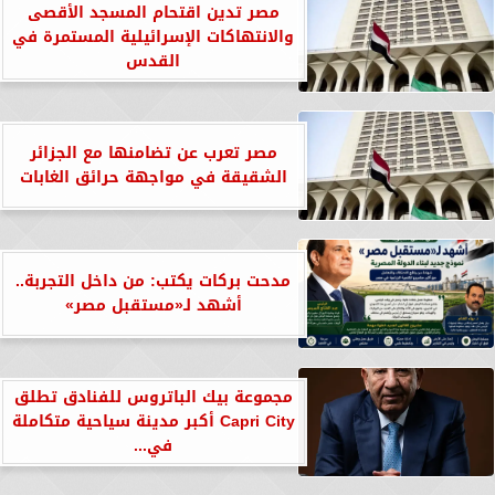
مصر تدين اقتحام المسجد الأقصى
والانتهاكات الإسرائيلية المستمرة في
القدس
مصر تعرب عن تضامنها مع الجزائر
الشقيقة في مواجهة حرائق الغابات
مدحت بركات يكتب: من داخل التجربة..
أشهد لـ«مستقبل مصر»
مجموعة بيك الباتروس للفنادق تطلق
Capri City أكبر مدينة سياحية متكاملة
في...