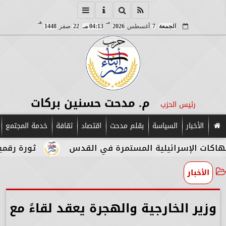
مـ
هـ
الجمعة
7
أغسطس
2026
04:13 مـ
22
صفر
1448
م. مدحت حسنين بركات
رئيس الحزب
الأخبار
السياسة
بقلم مدحت
اقتصاد
ثقافة
خدمة المجتمع
لإسرائيلية المستمرة في القدس
ثورة رقمية في قلب
الأخبار
وزير الخارجية والهجرة يعقد لقاءً مع