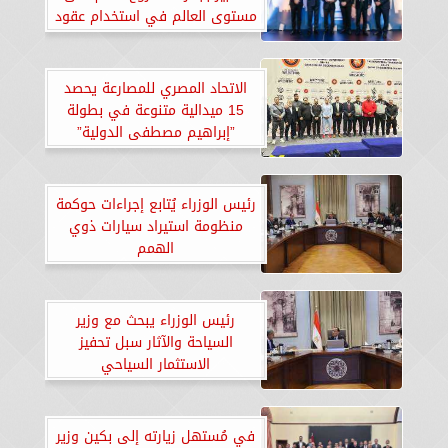
مستوى العالم في استخدام عقود
الفيديك «FIDIC»
الاتحاد المصري للمصارعة يحصد
15 ميدالية متنوعة في بطولة
”إبراهيم مصطفى الدولية”
رئيس الوزراء يُتابع إجراءات حوكمة
منظومة استيراد سيارات ذوي
الهمم
رئيس الوزراء يبحث مع وزير
السياحة والآثار سبل تحفيز
الاستثمار السياحي
في مُستهل زيارته إلى بكين وزير