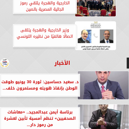
الخارجية والهجرة يلتقي رموز
الجالية المصرية بالصين
وزير الخارجية والهجرة يتلقى
اتصالًا هاتفيًا من نظيره التونسي
الأخبار
د. سعيد حساسين: ثورة 30 يونيو طوقت
الوطن بإنقاذ هويته ومستمرون خلف...
برئاسة أيمن عبدالمجيد.. «معاشات
الصحفيين» تنظم أمسية تأبين لعشرة
من رموز دار...