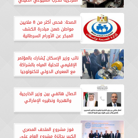
المركزية للحزب الشيوعي الصيني
الصحة: فحص أكثر من 8 ملايين
مواطن ضمن مبادرة الكشف
المبكر عن الأورام السرطانية
بالمجان
نائب وزير الإسكان يٌشارك بالمؤتمر
الإقليمي لتحلية المياه بالشراكة
مع المعرض الدولي لتكنولوجيا
المياه والصرف
اتصال هاتفي بين وزير الخارجية
والهجرة ونظيره الإماراتي
فوز مشروع المتحف المصري
الكبير بجائزة مشروع العام على