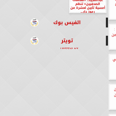
الصحفيين» تنظم
أمسية تأبين لعشرة من
رموز دار...
الفيس بوك
:
من
تويتر
Tweets by
ي
ن
ن