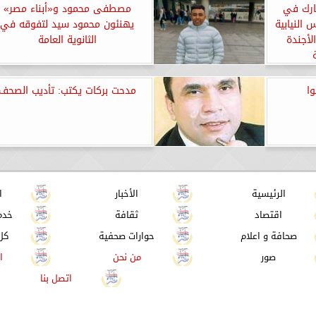
شارك في
مصطفى محمود و«أبناء مصر»
 النيابية
يهنئون محمود سيد لتفوقه في
لأجندة
الثانوية العامة
ا
مدحت بركات يكتب: تأديب الصحف
الرئيسية
الأخبار
ا
اقتصاد
ثقافة
خدم
صحافة و اعلام
حوارات صحفية
كل
صور
من نحن
ا
اتصل بنا