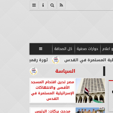
 اعلام
حوارات صحفية
كل الصحافة

مرة في القدس
ثورة رقمية في قلب الآثار.. بوابات
السياسة
مصر تدين اقتحام المسجد
الأقصى والانتهاكات
الإسرائيلية المستمرة في
القدس
مدحت بركات: الرئيس