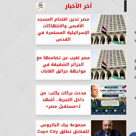
آخر الأخبار
مصر تدين اقتحام المسجد
الأقصى والانتهاكات
الإسرائيلية المستمرة في
القدس
مصر تعرب عن تضامنها مع
الجزائر الشقيقة في
مواجهة حرائق الغابات
مدحت بركات يكتب: من
داخل التجربة.. أشهد
لـ«مستقبل مصر»
مجموعة بيك الباتروس
للفنادق تطلق Capri City