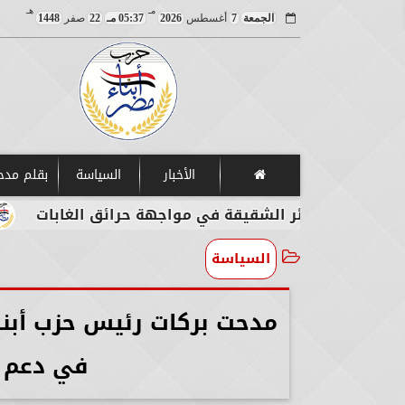
مـ
هـ
الجمعة
7
أغسطس
2026
05:37 مـ
22
صفر
1448
الأخبار
السياسة
بقلم مد
جزائر الشقيقة في مواجهة حرائق الغابات
مصر تدي
السياسة
مدحت بركات رئيس حزب أبناء
في دعم ا