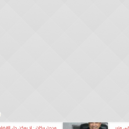
قي وزير
مدحت بركات : لا يمكن حل القضايا