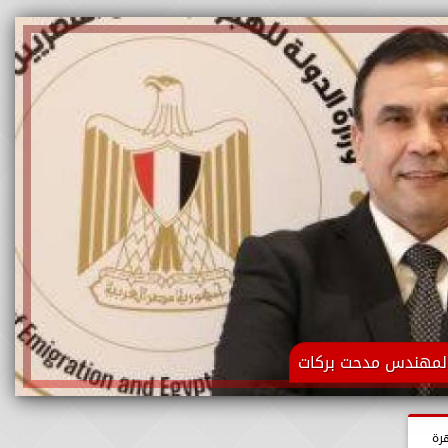
لمهندس مدحت بركات
رة