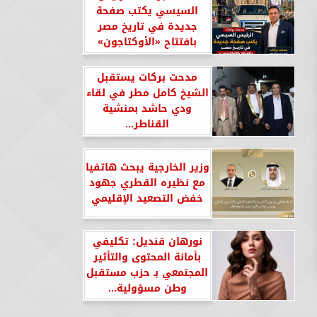
السيسي يكتب صفحة
جديدة في تاريخ مصر
بافتتاح «الأوكتاجون»
مدحت بركات يستقبل
الشيخ كامل مطر في لقاء
ودي حاشد بمنشية
القناطر...
وزير الخارجية يبحث هاتفيا
مع نظيره القطري جهود
خفض التصعيد الإقليمي
نورهان قنديل: تكليفي
بأمانة المحتوى والتأثير
المجتمعي بـ حزب مستقبل
وطن مسؤولية...