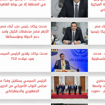
ة المركزية
في المنطقة إلا من بوابة القاهرة
ني
ء مصر :
مدحت بركات رئيس حزب أبناء مصر 
كا رئيسيا
الأزهر فضح مخططات الكيان ولابد 
دعم الدولة ومؤسساتها
ب.. مدحت
مدحت بركات يهنئ الرئيس السيس
لفلسطينية
بعيد ميلاده الـ70
لحضري
الرئيس السيسي يستقبل وفدًا م
ت واسعة
مجلس النواب الأمريكي من الحزبي
.. «صور»
الجمهوري والديمقراطي