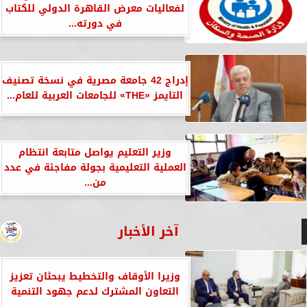
لفعاليات معرض القاهرة الدولي للكتاب
في دورته...
إدراج 42 جامعة مصرية في نسخة تصنيف
التايمز «THE» للجامعات العربية للعام...
وزير التعليم يواصل متابعة انتظام
العملية التعليمية بجولة مفاجئة في عدد
من...
آخر الأخبار
وزيرا الأوقاف والتخطيط يبحثان تعزيز
التعاون المشترك لدعم جهود التنمية