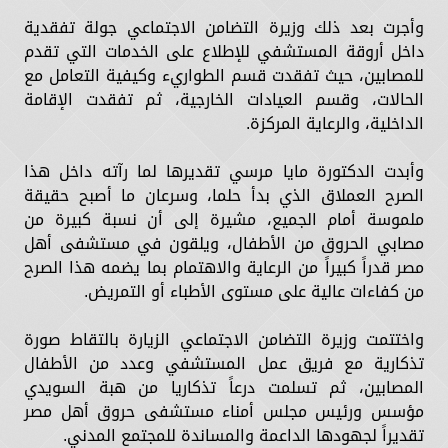
وأجرت بعد ذلك وزيرة التضامن الاجتماعي جولة تفقدية
داخل أروقة المستشفي للإطلاع على الخدمات التي تقدم
للمصابين، حيث تفقدت قسم الطواريء وكيفية التعامل مع
الحالات، وقسم العيادات الخارجية، ثم تفقدت الإقامة
الداخلية، والرعاية المركزة.
وأبدت الدكتورة مايا مرسي تقديرها لما رآته داخل هذا
الصرح العملاق الذي بدأ حلما، وسرعان ما أصبح حقيقة
ملموسة أمام الجميع، مشيرة إلى أن نسبة كبيرة من
مصابي الحروق من الأطفال، ويلقون في مستشفى أهل
مصر قدراً كبيراً من الرعاية والاهتمام بما يضمه هذا الصرح
من كفاءات عالية على مستوى الأطباء أو التمريض.
واختتمت وزيرة التضامن الاجتماعي الزيارة بالتقاط صورة
تذكارية مع فريق عمل المستشفي وعدد من الأطفال
المصابين، ثم تسلمت درعاً تذكاريا من هبة السويدي
مؤسس ورئيس مجلس أمناء مستشفى حروق أهل مصر
تقديراً لجهودها الداعمة والمساندة للمجتمع المدني.