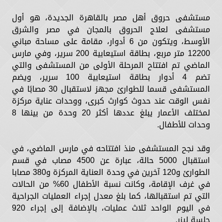
مستشفى حروق أهل مصر بالقاهرة الجديدة، هو أول
مستشفى لعلاج الحروق بالمجان في مصر والشرق
الأوسط، ويتكون من 6 أدوار، مقامة على مساحة مباني
12200 متر مربع، بطاقة استيعابية 200 سرير، وفي مارس
الماضي تم افتتاح المرحلة الأولى من المستشفى والتي
تضم 4 أدوار بطاقة استيعابية 100 سرير، ويضم
المستشفى قسما للطوارئ مجهز لاستقبال 30 مصابًا في
نفس الوقت عند حدوث كوارث كبرى، ووحدات عناية مركزة
لمختلف الأعمار يبلغ عددها أكثر 20 وحدة من بينها 8
وحدات للأطفال.
وقد نجح المستشفى منذ افتتاحه في مارس الماضي، في
استقبال 5000 حالة، عبارة عن 4500 مصاب في قسم
الطوارئ و120 آخرين في وحدة العناية المركزة و380 مصابا
في غرف الإقامة، وكانت نسبة الأطفال 60% من الحالات
التي تم استقبالها، كما بلغ معدل إجراء العمليات الجراحية
في اليوم الواحد ثلاث عمليات، بالإضافة إلى إجراء 920
جلسة ليزر.