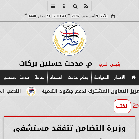
مـ
هـ
الأحد
9
أغسطس
2026
01:43 صـ
23
صفر
1448
م. مدحت حسنين بركات
رئيس الحزب
الأخبار
السياسة
بقلم مدحت
اقتصاد
ثقافة
خدمة المجتمع
ون المشترك لدعم جهود التنمية
اللاعب المصري الإيط
الكتب
وزيرة التضامن تتفقد مستشفى