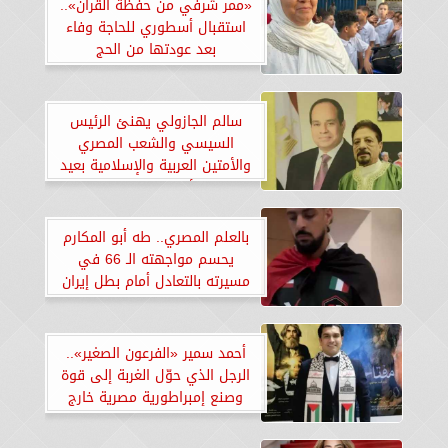
«ممر شرفي من حفظة القرآن»..
استقبال أسطوري للحاجة وفاء
بعد عودتها من الحج
سالم الجازولي يهنئ الرئيس
السيسي والشعب المصري
والأمتين العربية والإسلامية بعيد
الأضحى المبارك
بالعلم المصري.. طه أبو المكارم
يحسم مواجهته الـ 66 في
مسيرته بالتعادل أمام بطل إيران
أحمد سمير «الفرعون الصغير»..
الرجل الذي حوّل الغربة إلى قوة
وصنع إمبراطورية مصرية خارج
الحدود