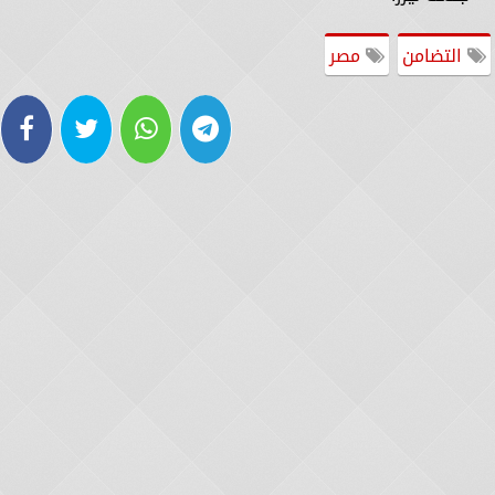
التضامن
مصر