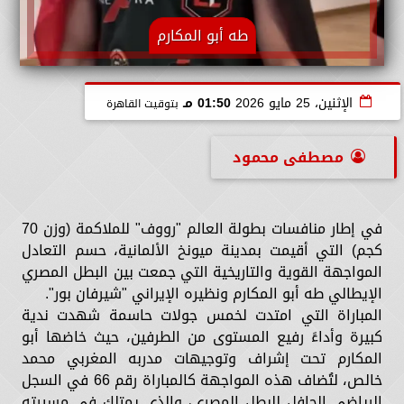
طه أبو المكارم
الإثنين، 25 مايو 2026
01:50 مـ
بتوقيت القاهرة
مصطفى محمود
في إطار منافسات بطولة العالم "رووف" للملاكمة (وزن 70
كجم) التي أقيمت بمدينة ميونخ الألمانية، حسم التعادل
المواجهة القوية والتاريخية التي جمعت بين البطل المصري
الإيطالي طه أبو المكارم ونظيره الإيراني "شيرفان بور".
المباراة التي امتدت لخمس جولات حاسمة شهدت ندية
كبيرة وأداءً رفيع المستوى من الطرفين، حيث خاضها أبو
المكارم تحت إشراف وتوجيهات مدربه المغربي محمد
خالص، لتُضاف هذه المواجهة كالمباراة رقم 66 في السجل
الرياضي الحافل للبطل المصري، والذي يمتلك في مسيرته