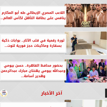
اللاعب المصري الإيطالي طه أبو المكارم
ينافس على بطاقة التأهل لكأس العالم...
ثورة رقمية في قلب الآثار.. بوابات ذكية
بسقارة وماكينات حجز فورية لتوت...
بحضور محافظ القاهرة.. حسن بيومي
وعبدالله بيومي يهنئان مبارك عبدالرحمن
وهدير أسامة...
آخر الأخبار