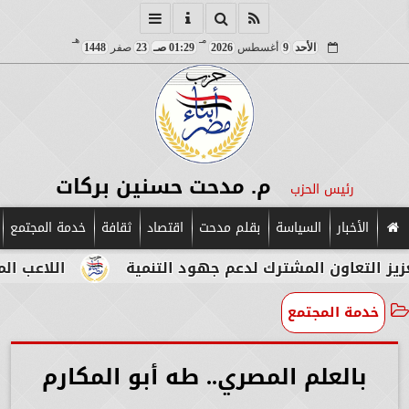
مـ
هـ
الأحد
9
أغسطس
2026
01:29 صـ
23
صفر
1448
م. مدحت حسنين بركات
رئيس الحزب
الأخبار
السياسة
بقلم مدحت
اقتصاد
ثقافة
خدمة المجتمع
ن المشترك لدعم جهود التنمية
اللاعب المصري الإيطا
خدمة المجتمع
بالعلم المصري.. طه أبو المكارم