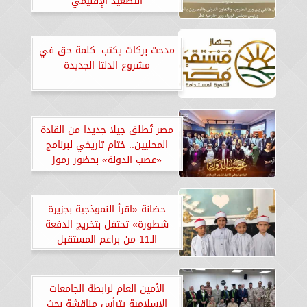
التصعيد الإقليمي
مدحت بركات يكتب: كلمة حق في
مشروع الدلتا الجديدة
مصر تُطلق جيلا جديدا من القادة
المحليين.. ختام تاريخي لبرنامج
«عصب الدولة» بحضور رموز
دبلوماسية وقضائية رفيعة
حضانة «اقرأ النموذجية بجزيرة
شطورة» تحتفل بتخريج الدفعة
الـ11 من براعم المستقبل
الأمين العام لرابطة الجامعات
الإسلامية يترأس مناقشة بحث