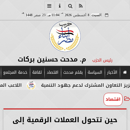
مـ
هـ
السبت
8
أغسطس
2026
11:04 مـ
23
صفر
1448
م. مدحت حسنين بركات
رئيس الحزب
الأخبار
السياسة
بقلم مدحت
اقتصاد
ثقافة
خدمة المجتمع
لمشترك لدعم جهود التنمية
اللاعب المصري الإيطالي 
اقتصاد
حين تتحول العملات الرقمية إلى