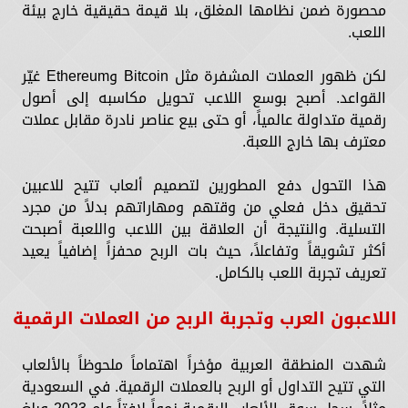
محصورة ضمن نظامها المغلق، بلا قيمة حقيقية خارج بيئة
اللعب.
لكن ظهور العملات المشفرة مثل Bitcoin وEthereum غيّر
القواعد. أصبح بوسع اللاعب تحويل مكاسبه إلى أصول
رقمية متداولة عالمياً، أو حتى بيع عناصر نادرة مقابل عملات
معترف بها خارج اللعبة.
هذا التحول دفع المطورين لتصميم ألعاب تتيح للاعبين
تحقيق دخل فعلي من وقتهم ومهاراتهم بدلاً من مجرد
التسلية. والنتيجة أن العلاقة بين اللاعب واللعبة أصبحت
أكثر تشويقاً وتفاعلاً، حيث بات الربح محفزاً إضافياً يعيد
تعريف تجربة اللعب بالكامل.
اللاعبون العرب وتجربة الربح من العملات الرقمية
شهدت المنطقة العربية مؤخراً اهتماماً ملحوظاً بالألعاب
التي تتيح التداول أو الربح بالعملات الرقمية. في السعودية