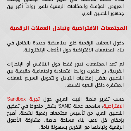
العروض المؤقتة والمكافآت الرقمية تلقى رواجاً أكبر بين
جمهور اللاعبين العرب.
المجتمعات الافتراضية وتبادل العملات الرقمية
دخول العملات الرقمية خلق ديناميكية جديدة بالكامل في
بناء المجتمعات الافتراضية حول الألعاب الإلكترونية.
لم تعد المجتمعات تدور فقط حول التنافس أو الإنجازات
الفردية، بل ظهرت روابط اقتصادية واجتماعية حقيقية بين
اللاعبين بفضل إمكانيات التبادل والتحويل السريع للعملات
المشفرة داخل اللعبة نفسها.
حسب تقرير منصة البيت العربي حول
تجربة Sandbox
الافتراضية
، ساهمت عملة SAND بشكل ملحوظ في تمكين
اللاعبين العرب من تأسيس مجتمعات رقمية نشطة. أصبح
بإمكان كل لاعب بناء مساحة خاصة، مشاركة الأصول
الرقمية وتبادلها مع الآخرين بسهولة تامة.