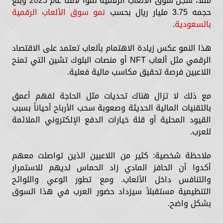
مثلاً، سجل سوق الألعاب الرقمية نمواً لافتاً عام 2023 وبلغ
حجمه 3.75 مليار ريال بحسب
نمو سوق الألعاب الرقمية
بالسعودية
.
هذا النمو عكس زيادة الاهتمام بألعاب تعتمد على الاقتصاد
الرقمي مثل ألعاب NFT أو منصات البلوك تشين التي تمنح
اللاعبين فرصة تحقيق مكاسب مالية فعلية.
مع ذلك لا تزال هناك تحديات مثل الحاجة لفهم أعمق
بالتقنيات المالية الحديثة وصعوبة سحب الأرباح أحياناً بسبب
القيود المحلية أو قلة خيارات الدفع الإلكتروني الملائمة
للعرب.
ملاحظة شخصية: كثير من اللاعبين الذين تواصلت معهم
أكدوا أن الحافز المادي زاد الحماس لديهم للاستمرار
والتنافس داخل الألعاب. ومع تطور الوعي واللوائح
التنظيمية مستقبلاً سيزداد حضور العرب في هذا السوق
بشكل واضح.