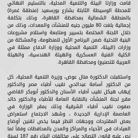
قامت وزارتا البيئة والتنمية المحلية، بالتسليم النهائي
للمحطة الوسيطة الثابتة بشارع بورسعيد (منطقة غمرة)
بالمنطقة الشمالية بمحافظة القاهرة، وذلك بتكلفة
إجمالية بلغت 80 مليون جنيه للمنشآت والمعدات، وذلك من
خلال اللجنة المختصة بتسيير ومتابعة واستلام مشروعات
البنية التحتية ضمن البرنامج الأول للمنظومة، والمشكلة من
وزارات (البيئة، التنمية المحلية ووزارة الدفاع ممثلة في
الكلية الفنية العسكرية والهيئة الهندسية، والهيئة
العربية للتصنيع) ومحافظة القاهرة.
واستقبلت الدكتورة منال عوض، وزيرة التنمية المحلية، كل
من الدكتور أسامة عبدالحي نقيب أطباء مصر والدكتور
إيهاب هيكل نقيب أطباء الأسنان والدكتور أبوبكر القاضي
مقرر لجنة المنشأت بالنقابة العامة للأطباء والدكتور خالد
صفوت نقيب أطباء الشرقية وذلك بمقر الوزارة في
العاصمة الإدارية الجديدة ، وشهد الاجتماع استعراض
بعض المقترحات ووجهات النظر فيما يخص تقنين أوضاع
العيادات فى الأحياء والمراكز والمدن بالمحافظات وفقاً لما
نص عليه قانون التصالح علي مخالفات البناء رقم 187 لسنة