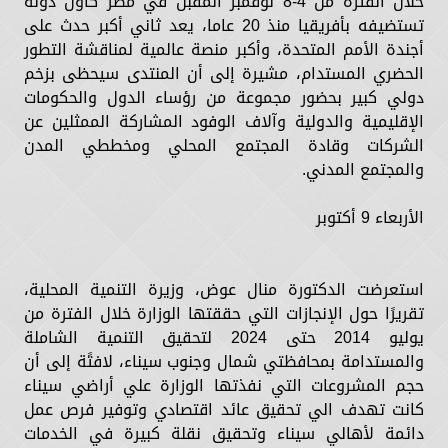
خلال الفترة من 4-8 نوفمبر المقبل في مصر كأول دولة
تستضيفه بأفريقيا منذ 20 عاما، يعد ثاني أكبر حدث على
أجندة الأمم المتحدة، وأكبر منصة عالمية لمناقشة التطور
الحضري المستدام، مشيرة إلى أن المنتدى سيحظى بزخم
دولي كبير بحضور مجموعة من رؤساء الدول والحكومات
الإقليمية والدولية وآلاف الوفود المشاركة الممثلين عن
الشركات وقادة المجتمع المحلي ومخططي المدن
والمجتمع المدني.
الأربعاء 9 أكتوبر
استعرضت الدكتورة منال عوض، وزيرة التنمية المحلية،
تقريرًا حول الإنجازات التي حققتها الوزارة خلال الفترة من
يوليو 2014 حتى 2024 لتحقيق التنمية الشاملة
والمستدامة بمحافظتي شمال وجنوب سيناء، لافتًة إلى أن
حجم المشروعات التي نفذتها الوزارة علي أراضي سيناء
كانت تهدف الي تحقيق عائد اقتصادي وتوفير فرص عمل
دائمة لأهالي سيناء وتحقيق نقلة كبيرة في الخدمات