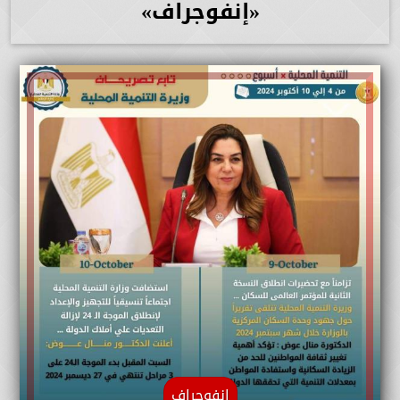
«إنفوجراف»
إنفوجراف