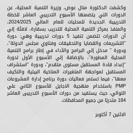
وكشفت الدكتورة منال عوض، وزيرة التنمية المحلية، عن
الدورات التي يتضمنها الأسبوع التدريبي العاشر للخطة
التدريبية الجديدة للمحليات للعام المالي 2024/2025،
والمنفذ بمركز التنمية المحلية للتدريب بسقارة، لافتًة إلي
أن الدورات تتضمن تنفيذ 5 دورات تدريبية وهي: دورة
"التشريعات والقضايا والتحقيقات وفتاوي مجلس الدولة"،
ودورة " مدخل إلي البرامج والأداء في إطار برامج التنمية
المحلية المطورة"، بالإضافة إلي الأسبوع الأول لدورة
"إعداد قادة المستقبل مستوى متقدم"، ودورة "استشراف
المستقبل لمواجهة المتغيرات المناخية البيئية والتكيف
معها"، فيما تستمر فعاليات دورة برنامج إدارة المشروعات
PMP باستخدام منهجية الاجايل للأسبوع الثاني علي
التوالي، حيث يستفيد من دورات الأسبوع التدريبى العاشر
184 متدربًا من جميع المحافظات.
الاثنين 7 أكتوبر