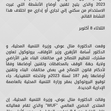
2023 والذى يتيح تقنين أوضاع الأنشطة التي غيرت
الاستخدام من سكني إلي تجاري أو إداري مع اختلاف هذا
النشاط القائم.
الثلاثاء 8 أكتوبر
وقعت الدكتورة منال عوض، وزيرة التنمية المحلية، و
الدكتور أسامة الأزهري وزير الأوقاف، بروتوكول تعاون
مشترك، لتنظيم التصالح في مخالفات البناء على الأراضي
ولاية جهة الوقف بالمحافظات وتقنين أوضاعها وفقاً
لأحكام قانون التصالح في بعض مخالفات البناء وتقنين
أوضاعها رقم 187 لسنة 2023م ولائحته التنفيذية، جاء
توقيع البروتوكول بمقر وزارة التنمية المحلية بالعاصمة
الإدارية الجديدة.
وقالت الدكتورة منال عوض، وزيرة التنمية المحلية، إن
المنتدى الحضري العالمي "WUF" والذي تقام فعالياته