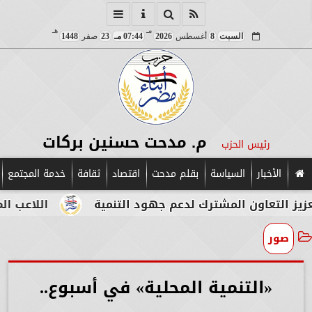
مـ
هـ
السبت
8
أغسطس
2026
07:44 مـ
23
صفر
1448
م. مدحت حسنين بركات
رئيس الحزب
الأخبار
السياسة
بقلم مدحت
اقتصاد
ثقافة
خدمة المجتمع
رك لدعم جهود التنمية
اللاعب المصري الإيطالي طه
صور
«التنمية المحلية» في أسبوع..