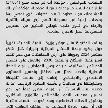
المقدمة للمواطنين ، مؤكدًة أنه تم صرف مبلغ (17,864)
مليار جنيه لتنفيذ مشروعات تنموية وخدمية، مؤكدًة أن تلك
المشروعات مجرد خطوة تتبعها خطوات أخري نمضي بها
بمعدلات زمنية غير مسبوقة لتنعم أرض سيناء بالتنمية
والرخاء كي تكون جاذبة لتوطين الملايين من المصريين
لتحقيق غد أفضل للأجيال القادمة.
وتلقت الدكتورة منال عوض وزيرة التنمية المحلية، تقريراً
حول جهود وحدة السكان المركزية بالوزارة خلال شهر
سبتمبر 2024 ودورها علي أرض المحافظات في دعم تنفيذ
استراتيجية السكان والتنمية 2030، والعمل على تحسين
الخصائص السكانية، وزيادة وعي المواطنين تجاه الصحة
الإنجابية والعدد الأمثل من الأطفال وتحسين المستوى
الاقتصادي والاجتماعي، إضافة إلى متابعة تنفيذها
ومشاركتها في فعاليات وأنشطة المبادرة الرئاسية "بداية
جديدة لبناء الانسان"، أن الوزارة تمضي قدماً في دعم
تحسين معدلات النمو والخصائص والتوزيع السكاني،
وتحقيق العدالة الاجتماعية وسد فجوات التنمية، مشيرة
إلى أن ملف الزيادة السكانية من الملفات المهمة التي