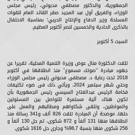
الجمهورية، والدكتور مصطفي مدبولي، رئيس مجلس
الوزراء، والفريق أول عبد المجيد صقر القائد العام للقوات
المسلحة وزير الدفاع والإنتاج الحربي؛ بمناسبة الاحتفال
بالذكرى الحادية والخمسين لنصر أكتوبر العظيم.
السبت 5 أكتوبر
تلقت الدكتورة منال عوض وزيرة التنمية المحلية، تقريرا عن
جهود مبادرة "صوتك مسموع" منذ انطلاقها في أكتوبر
2018 تحت رعاية د. مصطفى مدبولي رئيس مجلس الوزراء
وحتي شهر سبتمبر 2024، ويأتي ذلك فى ضوء تكليفات
فخامة الرئيس عبدالفتاح السيسي رئيس الجمهورية بأن
تكون هناك آلية مستمرة للتواصل بين المسئولين
والمواطنين، وتلقى شكاواهم ومطالبهم والعمل على
حلها، موضحة أن المبادرة تلقت 826 ألف و341 رسالة منذ
انطلاقها منها 131 ألفاً و 872 شكوى، تم حل 130 ألفاً و
256 شكوى منها بنسبة 98,7% وجارى حل 1616 شكوى.