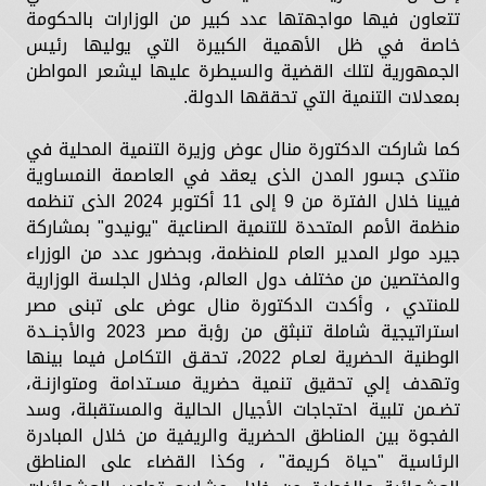
تتعاون فيها مواجهتها عدد كبير من الوزارات بالحكومة
خاصة في ظل الأهمية الكبيرة التي يوليها رئيس
الجمهورية لتلك القضية والسيطرة عليها ليشعر المواطن
بمعدلات التنمية التي تحققها الدولة.
كما شاركت الدكتورة منال عوض وزيرة التنمية المحلية في
منتدى جسور المدن الذى يعقد في العاصمة النمساوية
فيينا خلال الفترة من 9 إلى 11 أكتوبر 2024 الذى تنظمه
منظمة الأمم المتحدة للتنمية الصناعية "يونيدو" بمشاركة
جيرد مولر المدير العام للمنظمة، وبحضور عدد من الوزراء
والمختصين من مختلف دول العالم، وخلال الجلسة الوزارية
للمنتدي ، وأكدت الدكتورة منال عوض على تبنى مصر
استراتيجية شاملة تنبثق من رؤبة مصر 2023 والأجنــدة
الوطنية الحضرية لعـام 2022، تحقـق التكامـل فيما بينها
وتهدف إلي تحقيق تنمية حضرية مسـتدامة ومتوازنـة،
تضـمن تلبية احتجاجات الأجيال الحالية والمستقبلة، وسد
الفجوة بين المناطق الحضرية والريفية من خلال المبادرة
الرئاسية "حياة كريمة" ، وكذا القضاء على المناطق