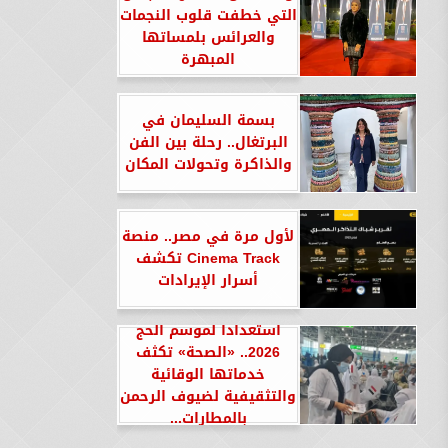
التي خطفت قلوب النجمات
والعرائس بلمساتها
المبهرة
بسمة السليمان في
البرتغال.. رحلة بين الفن
والذاكرة وتحولات المكان
لأول مرة في مصر.. منصة
Cinema Track تكشف
أسرار الإيرادات
استعدادا لموسم الحج
2026.. «الصحة» تكثف
خدماتها الوقائية
والتثقيفية لضيوف الرحمن
بالمطارات...