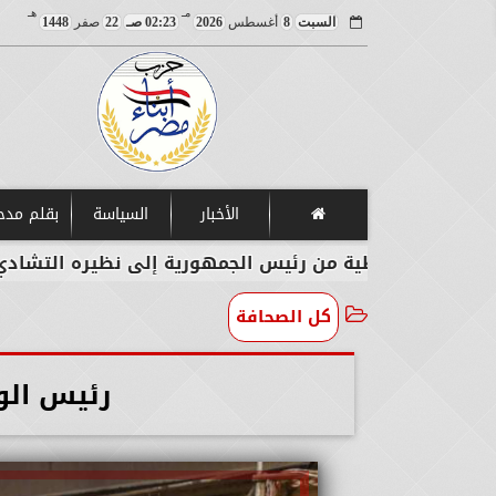
مـ
هـ
السبت
8
أغسطس
2026
02:23 صـ
22
صفر
1448
الأخبار
السياسة
بقلم مد
طية من رئيس الجمهورية إلى نظيره التشادي
وزيرا
كل الصحافة
رئيس الوز