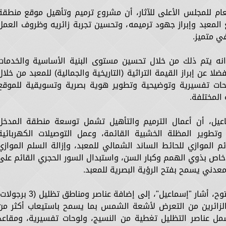
لعام للمجلس الأعلى للآثار، أن مشروع ترميم وتأهيل موقع منطقة
المعبد وإبراز جهود ترميمه، وتحسين تجربة زائريه وظروف العمل
ي متميز.
 انه يتم ذلك من خلال تحسين مستوى البنية الأساسية والخدمات
عن إبراز القيمة التراثية (التاريخية والجمالية) للمعبد من خلال
حات تفسيرية وتوضيحية وتطوير هوية بصرية وتسويقية للموقع
 المختلفة.
عيل، أن أعمال الترميم والتأهيل تشمل توسعة منطقة المدخل
 وتطوير المظلة الخشبية القائمة، وعمل التوصيلات الكهربائية
ئم الموازي للحائط الساند الشمالي للمعبد، وإزالة السلم الموازي
خاص بذوي الهمم وكبار السن، واستبدال السور الحجري القائم على
عدني يسمح بفتح الرؤية البصرية للمعبد.
وبالنسبة لساحة المعبد ومنطقة العرض المفتوح، أشار "إسماعيل"، إلى إضافة عناصر ومناطق تظليل (3 
 الزائرين من التعرض لأشعة الشمس بما يسمح باستيعاب أكثر من
مل عناصر التظليل تغطية من النسيج، ولوحات تفسيرية، ومقاعد