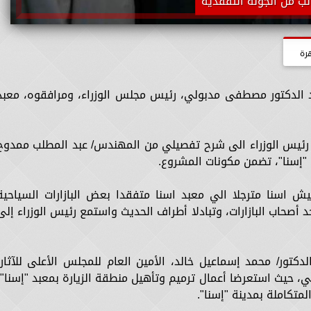
نب من الجولة التفقدية
رة
د الدكتور مصطفى مدبولي، رئيس مجلس الوزراء، ومرافقوه، معبد
 رئيس الوزراء الى شرح تفصيلي من المهندس/ عبد المطلب ممدوح
"إسنا"، تضمن مكونات المشروع.
ش اسنا مترجلا الي معبد اسنا متفقدا بعض البازارات السياحية
 أصحاب البازارات، وتبادلا أطراف الحديث واستمع رئيس الوزراء إلى
تور/ محمد إسماعيل خالد، الأمين العام للمجلس الأعلى للآثار،
غربي، حيث استعرضا أعمال ترميم وتأهيل منطقة الزيارة بمعبد "إسنا"،
تكاملة بمدينة "إسنا".