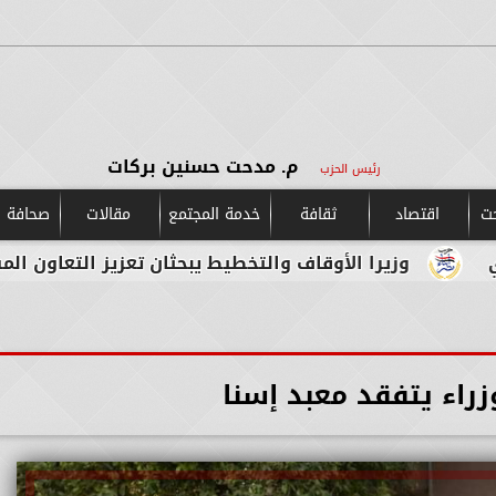
م. مدحت حسنين بركات
رئيس الحزب
حت
اقتصاد
ثقافة
خدمة المجتمع
مقالات
صحافة و
 الأوقاف والتخطيط يبحثان تعزيز التعاون المشترك لدعم جهو
راء يتفقد معبد إسنا