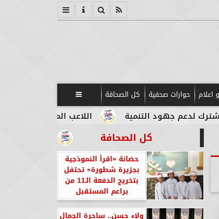
 اعلام
حوارات صحفية
كل الصحافة

د التنمية
اللاعب المصري الإيطالي طه أبو المكار
كل الصحافة
حضانة «اقرأ النموذجية
بجزيرة شطورة» تحتفل
بتخريج الدفعة الـ11 من
براعم المستقبل
ولاء حسن.. ساحرة الجمال