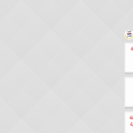
ة
ة
ة