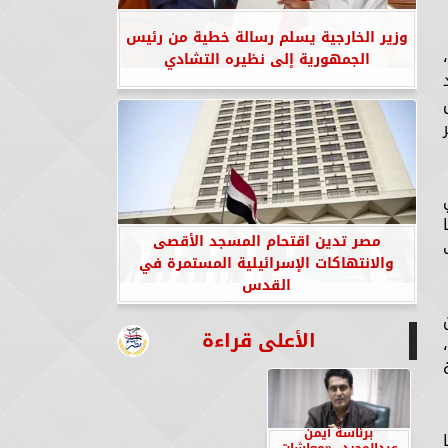
وزير الخارجية يسلم رسالة خطية من رئيس
الجمهورية إلى نظيره التشادي
مصر تدين اقتحام المسجد الأقصى
دد 4 مكاتب
والانتهاكات الإسرائيلية المستمرة في
القدس
الأعلى قراءة
برئاسة أيمن
عبدالمجيد.. «معاشات