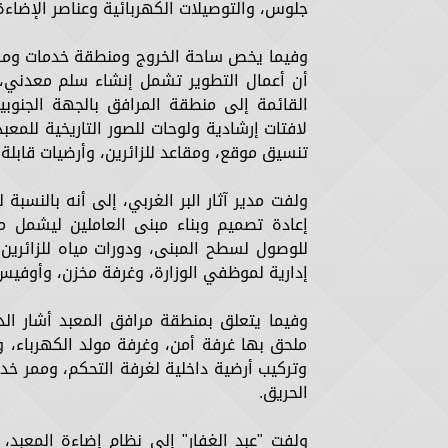
جلوس، والتوصيلات الكهربائية وعناصر الإضاءة 
وفيما يخص ساحة الخروج ومنطقة خدمات ومرافق 
أن أعمال التطوير تشمل إنشاء سلم معدني،
القائمة إلى منطقة المرافق بالجهة الجنوب
لافتات إرشادية ولوحات للصور التاريخية للمعب
تنسيق موقع، ومقاعد للزائرين، وأرضيات قابلة
ولفت مدير آثار البر الغربي، إلى أنه بالنسبة
إعادة تصميم وبناء مبنى العاملين ليشمل من
إدارية لموظفي الوزارة، وغرفة مخزن، وأوفيس
وفيما يتعلق بمنطقة مرافق المعبد أشار الدك
ملحق بها غرفة أمن، وغرفة مولد الكهرباء، 
وتركيب أرضية داخلية لغرفة التحكم، وممر خد
الحريق.
ولفت "عبد الغفار" إلى نظام إضاءة المعبد