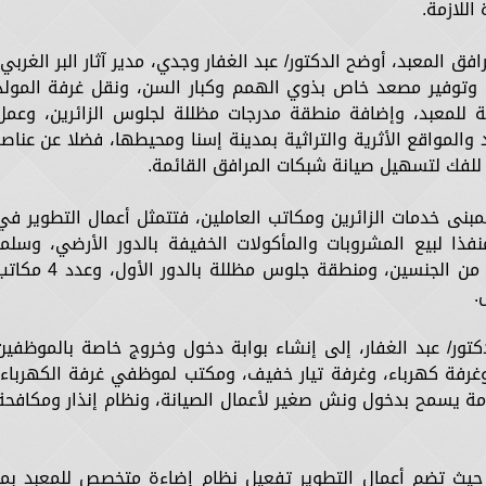
اللازمة.
المعبد، أوضح الدكتور/ عبد الغفار وجدي، مدير آثار البر الغربي،
 وتوفير مصعد خاص بذوي الهمم وكبار السن، ونقل غرفة المولد
ية للمعبد، وإضافة منطقة مدرجات مظللة لجلوس الزائرين، وعمل
د والمواقع الأثرية والتراثية بمدينة إسنا ومحيطها، فضلا عن عناصر
 للفك لتسهيل صيانة شبكات المرافق القائمة.
 لمبنى خدمات الزائرين ومكاتب العاملين، فتتمثل أعمال التطوير في
فذا لبيع المشروبات والمأكولات الخفيفة بالدور الأرضي، وسلما
للوصول لسطح المبنى، ودورات مياه للزائرين من الجنسين، ومنطقة جلوس مظللة بالدور الأول، وع
.
تور/ عبد الغفار، إلى إنشاء بوابة دخول وخروج خاصة بالموظفين
وغرفة كهرباء، وغرفة تيار خفيف، ومكتب لموظفي غرفة الكهرباء،
مة يسمح بدخول ونش صغير لأعمال الصيانة، ونظام إنذار ومكافحة
، حيث تضم أعمال التطوير تفعيل نظام إضاءة متخصص للمعبد بما