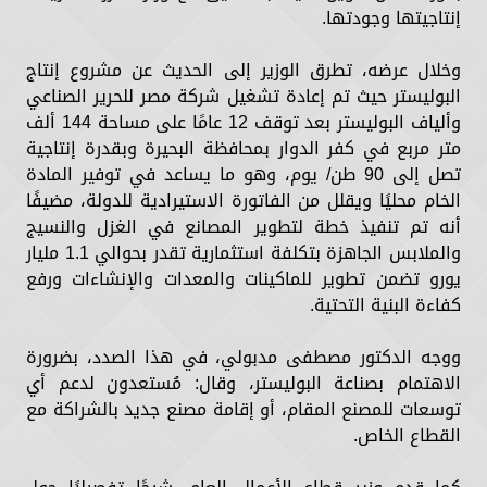
إنتاجيتها وجودتها.
وخلال عرضه، تطرق الوزير إلى الحديث عن مشروع إنتاج
البوليستر حيث تم إعادة تشغيل شركة مصر للحرير الصناعي
وألياف البوليستر بعد توقف 12 عامًا على مساحة 144 ألف
متر مربع في كفر الدوار بمحافظة البحيرة وبقدرة إنتاجية
تصل إلى 90 طن/ يوم، وهو ما يساعد في توفير المادة
الخام محليًا ويقلل من الفاتورة الاستيرادية للدولة، مضيفًا
أنه تم تنفيذ خطة لتطوير المصانع في الغزل والنسيج
والملابس الجاهزة بتكلفة استثمارية تقدر بحوالي 1.1 مليار
يورو تضمن تطوير للماكينات والمعدات والإنشاءات ورفع
كفاءة البنية التحتية.
ووجه الدكتور مصطفى مدبولي، في هذا الصدد، بضرورة
الاهتمام بصناعة البوليستر، وقال: مُستعدون لدعم أي
توسعات للمصنع المقام، أو إقامة مصنع جديد بالشراكة مع
القطاع الخاص.