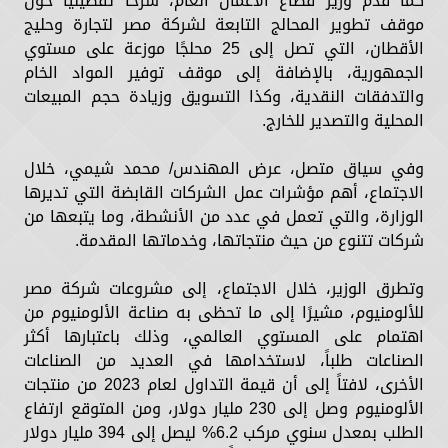
كما قدم وزير قطاع الأعمال العام، شرحًا تفصيليًا حول
موقف تطوير المحالج التابعة لشركة مصر لتجارة وحليج
الأقطان، التي تصل إلى 25 محلجًا موزعة على مستوي
الجمهورية، بالإضافة إلى موقف توفير المواد الخام
والتدفقات النقدية، وكذا التسويق وزيادة حجم المبيعات
المحلية والتصدير للخارج.
وفي سياق متصل، عرض المهندس/ محمد شيمي، خلال
الاجتماع، أهم مؤشرات عمل الشركات القابضة التي تديرها
الوزارة، والتي تعمل في عدد من الأنشطة، وما يتبعها من
شركات تتنوع من حيث منتجاتها، وخدماتها المقدمة.
وتطرق الوزير، خلال الاجتماع، إلى مشروعات شركة مصر
للألومنيوم، مشيرًا إلى ما تحظى به صناعة الألومنيوم من
اهتمام على المستوي العالمي، وذلك باعتبارها أكثر
الصناعات طلباً، لاستخدامها في العديد من الصناعات
الأخرى، لافتاً إلى أن قيمة التداول لعام 2023 من منتجات
الألومنيوم وصل إلى 230 مليار دولار، ومن المتوقع ارتفاع
الطلب بمعدل سنوي مركب 6.2% ليصل إلى 394 مليار دولار