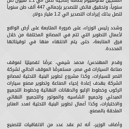
المنتجين للألومنيوم بطاقة إنتاجية تصل الي 1.1 مليون طن
سنوياً، وتحقيق فائض للتصدير بإجمالي 447 ألف طن سنوياً
لتصل بذلك إيرادات التصدير الي 1.2 مليار دولار.
وشدد رئيس الوزراء، على ضرورة المتابعة على أرض الواقع
لأعمال التطوير التي تتم في المصانع المختلفة من خلال
فرق المتابعة، حتى يتم الانتهاء منها في توقيتاتها
المحددة.
وقدم المهندس/ محمد شيمي، عرضًا تفصيليًا لموقف
صناعة السيارات في مصر، مستعرضًا الموقف الحالي لشركة
النصر للسيارات، وكذا مشروع تطوير البنية التحتية لمصانع
الشركة بهدف إعادة إحياء الصناعة وتطوير مصنع سيارات
الركوب وخطوط الإلبو والدهانات النهائية وخطوط التجميع
المبدئي وتجميع الشاسيه والموتور والتجميع النهائي
والاختبارات، وكذا أعمال تطوير البنية التحتية لعدد العنابر
الملحقة بالمصنع.
وأضاف الوزير، أنه تم عقد عدد من الاتفاقيات للتصنيع