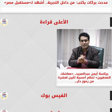
مدحت بركات يكتب: من داخل التجربة.. أشهد لـ«مستقبل مصر»
الأعلى قراءة
برئاسة أيمن عبدالمجيد.. «معاشات
الصحفيين» تنظم أمسية تأبين لعشرة
من رموز دار...
الفيس بوك