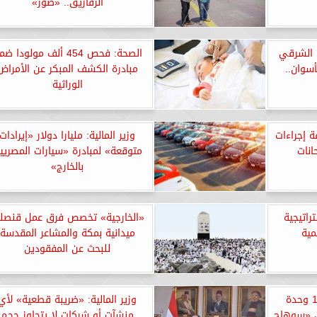
الزقازيق.. «صور»
ي الشرقي
الصحة: فحص 454 ألف مولودا ض
أسوان..
مبادرة الكشف المبكر عن الأمراض
الوراثية
ة إجراءات
وزير المالية: مليارا دولار «إيرادات
انات
متوقعة» لمبادرة «سيارات المصريي
بالخارج»
راتيجية
«الخارجية» تخصص فرق عمل قنصلي
مية
ميدانية بمكة والمشاعر المقدسة
للبحث عن المفقودين
وزير الإسكان: تنفيذ 1356 وحدة
وزير المالية: «ضريبة قطعية» لأي
ي «سوهاج
منشآت أو شركات لا يتجاوز حجم