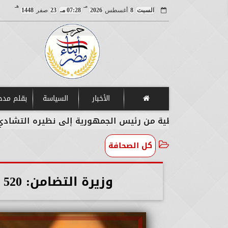
مـ
هـ
السبت
8
أغسطس
2026
07:28 مـ
23
صفر
1448
الأخبار
السياسة
بقلم مد
 خطية من رئيس الجمهورية إلى نظيره التشادي
وزي
كل الصحافة
وزيرة التضامن: 520 ألف سيدة ترددن على «2 كفاية»