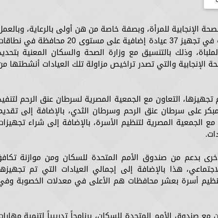
تعزيز الصحة الإنجابية للمرأة، وبصفة خاصة من هن أولى بالرعاية، وبالعمل
على تنظيم الأسرة والحد من الزيادة السكانية في تجهيز 37 عيادة إضافية على مستوى 20 محافظة في نطا
لباة، وذلك بالتنسيق مع وزارة الصحة والسكان المعنية بتحديد
ة الإنجابية والتي تصدر تراخيص مزاولة تلك العيادات أنشطتها من
 تجهيزها، التعاون مع الجمعية المصرية لسرطان عنق الرحم لتنفيذ
مبكر على سرطان عنق الرحم وسرطان الثدي، بالإضافة إلى تقديم
 مع الجمعية المصرية لتنظيم الأسرة، بالإضافة إلى شراء تجهيزات
امج حاليا على تجهيز 40 عيادة أخرى بدعم من صندوق الأمم المتحدة للسكان ومن موازنة تكاف
جتماعي، هذا بالإضافة إلى إجمالي العيادات التي تم تجهيزها
ذ عام 2020 وعددها 65 عيادة تنظيم أسرة بعشر محافظات هم الأعلى في معدلات الخصوبة وف
 مع صندوق الأمم المتحدة للسكان، برنامجاً تدريبياً لتنمية مهارات