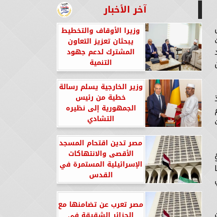
آخر الأخبار
وزيرا الأوقاف والتخطيط
قات
يبحثان تعزيز التعاون
المشترك لدعم جهود
التنمية
وزير الخارجية يسلم رسالة
خطية من رئيس
الجمهورية إلى نظيره
التشادي
مصر تدين اقتحام المسجد
الأقصى والانتهاكات
ؤ
الإسرائيلية المستمرة في
القدس
ي
مصر تعرب عن تضامنها مع
الجزائر الشقيقة في