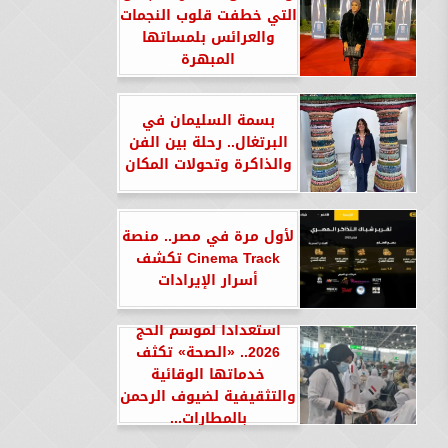
التي خطفت قلوب النجمات
والعرائس بلمساتها
المبهرة
بسمة السليمان في
البرتغال.. رحلة بين الفن
والذاكرة وتحولات المكان
لأول مرة في مصر.. منصة
Cinema Track تكشف
أسرار الإيرادات
استعدادا لموسم الحج
2026.. «الصحة» تكثف
خدماتها الوقائية
والتثقيفية لضيوف الرحمن
بالمطارات...