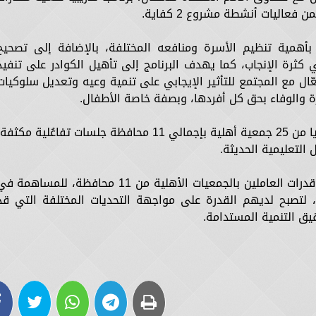
فعاليات أنشطة مشروع 2 كفاية.
 بأهمية تنظيم الأسرة ومنافعه المختلفة، بالإضافة إلى تصحيح
كثرة الإنجاب، كما يهدف البرنامج إلى تأهيل الكوادر على تنفيذ
ّال مع المجتمع للتأثير الإيجابي على تنمية وعيه وتعديل سلوكيات
ة والوفاء بحق كل أفردها، وبصفة خاصة الأطفال.
وشهد البرنامج الذي شارك فيه 50 كادرا توعويا من 25 جمعية أهلية بإجمالي 11 محافظة جلسات تفاعُلية مكثف
 التعليمية الحديثة.
وتأتي أهمية هذا البرنامج في تحفيز وتنمية قدرات العاملين بالجمعيات الأهلية من 11 محافظة، للمساهمة
 لتصبح لديهم القدرة على مواجهة التحديات المختلفة التي قد
 التنمية المستدامة.