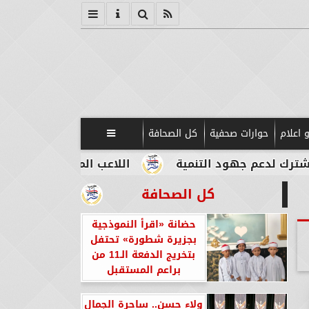
 اعلام
حوارات صحفية
كل الصحافة

هود التنمية
اللاعب المصري الإيطالي طه أبو المك
كل الصحافة
حضانة «اقرأ النموذجية
بجزيرة شطورة» تحتفل
بتخريج الدفعة الـ11 من
براعم المستقبل
ولاء حسن.. ساحرة الجمال