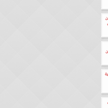
من
ن
ة