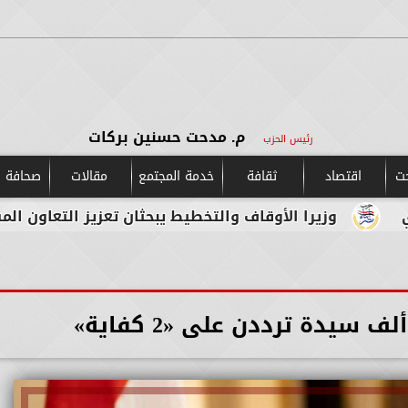
م. مدحت حسنين بركات
رئيس الحزب
حت
اقتصاد
ثقافة
خدمة المجتمع
مقالات
صحافة و
را الأوقاف والتخطيط يبحثان تعزيز التعاون المشترك لدعم ج