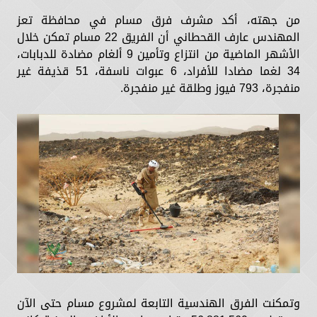
من جهته، أكد مشرف فرق مسام في محافظة تعز
المهندس عارف القحطاني أن الفريق 22 مسام تمكن خلال
الأشهر الماضية من انتزاع وتأمين 9 ألغام مضادة للدبابات،
34 لغما مضادا للأفراد، 6 عبوات ناسفة، 51 قذيفة غير
منفجرة، 793 فيوز وطلقة غير منفجرة.
وتمكنت الفرق الهندسية التابعة لمشروع مسام حتى الآن