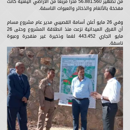
من تطهير 56.881.560 مترا مربعا من الأراضي اليمنية كانت
مفخخة بالألغام والذخائر والعبوات الناسفة.
وفي 26 مايو أعلن أسامة القصيبي مدير عام مشروع مسام
أن الفرق الميدانية نزعت منذ انطلاقة المشروع وحتى 26
مايو الجاري 443.452 لغما وذخيرة غير منفجرة وعبوة
ناسفة.