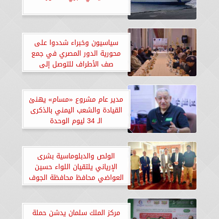
سياسيون وخبراء شددوا على
محورية الدور المصري في جمع
صف الأطراف للتوصل إلى
تفاهمات تؤكد مواجهة التهديدات
المشتركة للملاحة بالبحر الأحمر..
«صور»
مدير عام مشروع «مسام» يهنئ
القيادة والشعب اليمني بالذكرى
الـ 34 ليوم الوحدة
الولص والدبلوماسية بشرى
الإرياني يلتقيان اللواء حسين
العواضي محافظ محافظة الجوف
بالقاهرة.. «صور»
مركز الملك سلمان يدشن حملة