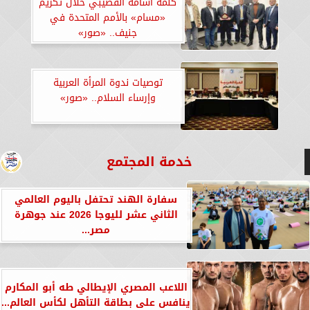
كلمة أسامة القصيبي خلال تكريم
«مسام» بالأمم المتحدة في
جنيف.. «صور»
توصيات ندوة المرأة العربية
وإرساء السلام.. «صور»
خدمة المجتمع
سفارة الهند تحتفل باليوم العالمي
الثاني عشر لليوجا 2026 عند جوهرة
مصر...
اللاعب المصري الإيطالي طه أبو المكارم
ينافس على بطاقة التأهل لكأس العالم...