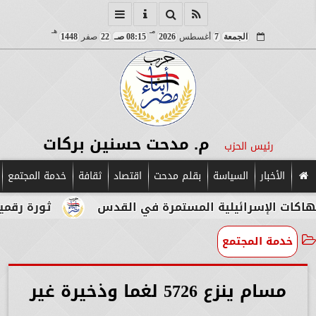
مـ
هـ
الجمعة
7
أغسطس
2026
08:15 صـ
22
صفر
1448
م. مدحت حسنين بركات
رئيس الحزب
الأخبار
السياسة
بقلم مدحت
اقتصاد
ثقافة
خدمة المجتمع
ائيلية المستمرة في القدس
ثورة رقمية في قلب الآ
خدمة المجتمع
مسام ينزع 5726 لغما وذخيرة غير