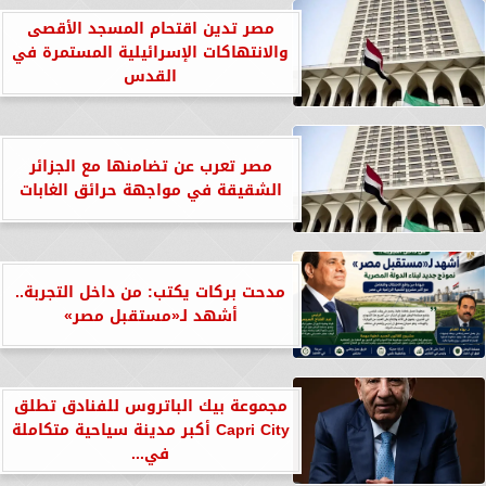
مصر تدين اقتحام المسجد الأقصى
والانتهاكات الإسرائيلية المستمرة في
القدس
مصر تعرب عن تضامنها مع الجزائر
الشقيقة في مواجهة حرائق الغابات
مدحت بركات يكتب: من داخل التجربة..
أشهد لـ«مستقبل مصر»
مجموعة بيك الباتروس للفنادق تطلق
Capri City أكبر مدينة سياحية متكاملة
في...