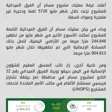
أعلنت غرفة عمليات مشروع مسام أن الفرق الميدانية
للمشروع نزعت خلال شهر مايو 5726 لغما وذخيرة غير
منفجرة وعبوات ناسفة.
وجاء في بيان عمليات مسام أن الفرق الميدانية التابعة
للمشروع تمكنت الأسبوع الأخير في شهر مايو من تطهير
244.946 مترا مربعا من الأراضي اليمنية، لتصل بذلك
المساحة الإجمالية التي تم تطهيرها خلال شهر مايو
904.813 مترا مربعا.
ومن ناحية أخرى، زار نائب المنسق المقيم للشؤون
الإنسانية في اليمن دييغو زويرلا الفريق الميداني رقم 22
التابع لمشروع مسام في محافظة تعز برفقة تشارلز
فريسبي مستشار الألغام في مكتب الأمم المتحدة لخدمات
المشاريع (UNOPS).