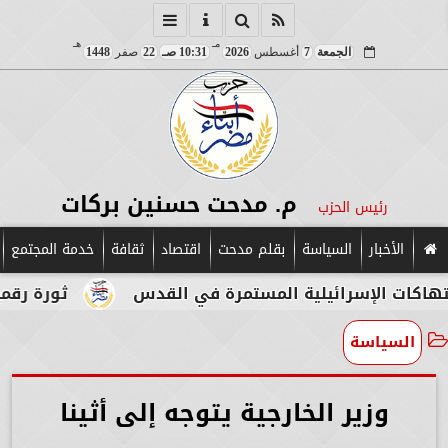
مـ
هـ
الجمعة
7
أغسطس
2026
10:31 صـ
22
صفر
1448
م. مدحت حسنين بركات
رئيس الحزب
الأخبار
السياسة
بقلم مدحت
اقتصاد
ثقافة
خدمة المجتمع
إسرائيلية المستمرة في القدس
ثورة رقمية في قلب 
السياسة
وزير الخارجية يتوجه إلى أثينا