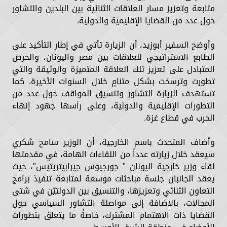
متابعة وتعزيز مسار العلاقات الثنائية بين البلدين والتشاور
حول عدد من القضايا الإقليمية والدولية.
وأوضح السفير أبوزيد، أن الزيارة تأتي في إطار التأكيد على
الطابع الاستراتيجي للعلاقات بين مصر واليونان، والحرص
المتبادل على تعزيز تلك العلاقة المتميزة والوثيقة والتي
تطورت وترسخت بشكل متنامٍ خلال السنوات الأخيرة. كما
تستهدف الزيارة التشاور وتنسيق المواقف حول عدد من
التطورات الإقليمية والدولية، وعلى رأسها جهود إنهاء
الحرب في قطاع غزة.
وأضاف المتحدث باسم الخارجية، أن الوزير سامح شكري
سيعقد خلال زيارته عدداً من اللقاءات الهامة، في مقدمتها
لقاء وزير خارجية اليونان " جورجيوس جيرابيتريتيس"، حيث
يعقد الجانبان جلسة مباحثات موسعة لمتابعة تنفيذ برامج
التعاون الثنائي وتعزيزها، والتنسيق بين الدولتيّن في شتى
المجالات، بالإضافة إلى مواصلة التشاور السياسي حول
القضايا ذات الاهتمام المشترك، خاصةً ما يتعلق بتطورات