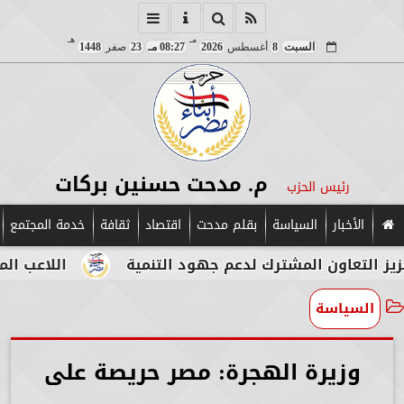
مـ
هـ
السبت
8
أغسطس
2026
08:27 مـ
23
صفر
1448
م. مدحت حسنين بركات
رئيس الحزب
الأخبار
السياسة
بقلم مدحت
اقتصاد
ثقافة
خدمة المجتمع
المشترك لدعم جهود التنمية
اللاعب المصري الإيطال
السياسة
وزيرة الهجرة: مصر حريصة على