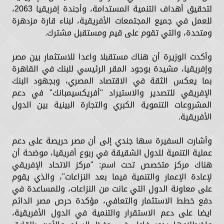
لتحقيق أهداف التنمية المستدامة، وأجندة إفريقيا 2063،
للعمل في جميع المجتمعات الأفريقية، لبناء قارة مزدهرة
ومتحدة، والتي تقوم على قيم ومستقبل مشترك.
وأكدت الوزيرة أن هناك مستقبلا واعدا للاستثمار بين مصر
وإفريقيا، مشيدة بوجود المقر الرئيسي للبنك في القاهرة
بما يعكس الثقة في الاقتصاد المصري، وبجهود البنك
الإفريقي للتصدير والاستيراد "أفريكسيمبانك" في دعم
المشروعات التنموية الكبري والتجارة البينية بين الدول
الأفريقية.
وأشارت السفيرة سها جندي إلى أن مصر حريصة على دعم
عملية التنمية للدول الشقيقة في ربوع أفريقيا، موضحة أن
هناك مركز متخصص تحت اسم: "مركز الاتحاد الإفريقي
لإعادة الإعمار والتنمية فيما بعد النزاعات"، والذي يقوم
على معاونة الدول التي عانت من النزاعات، وللمساعدة في
دفع خطط الاستثمار والتعافي، مؤكدة حرص مصر الدائم
ايضا على دعم الاستقرار والتنمية في الدول الأفريقية،