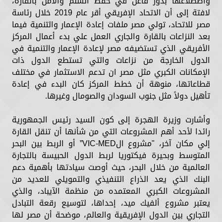
واضطلاعها بدور فاعل في حفظ السلم والأمن بالقارة،
لافتة إلى أن الاتحاد الإفريقي أقر عام 2019 خلال رئاسة
مصر للاتحاد، تولي مصر ملفات إعادة الإعمار والتنمية فيما
بعد النزاعات بالقارة والجاري العمل علي بدء أعمال المركز
الأفريقي الذي تستضيفه مصر لإعادة الإعمار والتنمية في
الدول الخارجة من نزاعات والتي تستطع الدول ذات
الإمكانات الكبري مثل مصر ان تدعم الاستثمار في مختلف
قطاعاتها، منوهة أن خطط المركز كان البدء في إعادة
تأهيل دولاً مثل جنوب السودان والصومال وغيرها.
وأشارت وزيرة الهجرة إلى كون السيد رئيس الجمهورية
رائدا لأحد أهم المشروعات التي من شأنها أن تنقل القارة
إلي مكان آخر، "مشروع الVIC-MED” أو الربط بين البحر
المتوسط وبحيرة فيكتوريا لربط الدول الحبيسة بالتجارة
العالمية من خلال البحر، حيث أوصت سيادتها بأهمية دعم
البنك الذي يعد الذراع التنفيذي والتمويلي للعديد من
المشروعات الكبري المعتمده من منظمة الآيباد، والذي
يعتبر مشروع ألفيك ميد، إحداها، لتوسيع رقعة التبادل
التجاري بين الدول الإفريقية والعالم، موضحة أن مصر لها