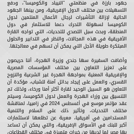
جهود بارزة في منظمتي "النيباد والكوميسا"، ودفع
التسهيلات بين مختلف الدول الإفريقية، ومن بينها الجهود
الحالية لإزالة التأشيرات لرجال الأعمال المنتمين لدول
الكوميسا لسهولة التحرك دعما للاستثمار في دول
المنطقة، وبحث سبل التصدي للتحديات، التي تواجه القارة
الأفريقية في هذه المجالات، والنظر في التدابير والحلول
المبتكرة طويلة الأجل التي يمكن أن تسهم في معالجتها.
وأضافت السفيرة سها جندي وزيرة الهجرة، أننا حريصون
على تعزيز التعاون بين مختلف المؤسسات المصرية
والإفريقية المعنية بمواجهة الهجرة غير الشرعية والنزوح
القسري، والعمل على إيجاد بدائل آمنة للشباب، مؤكدة أن
التعاون هو السبيل الوحيد لقارة أكثر أمنا ورخاء، ولذلك تم
التنسيق بين وزراء الهجرة والعمل لدول الكوميسا، وسيتم
عقد مؤتمر موسع في أغسطس 2024 في زامبيا، لمناقشة
مختلف التحديات، وتأثير ذلك على السلام والتنمية
المستدامين في أفريقيا، معربة عن تطلعها لاستثمارات
أكبر للبنك في الأسواق الإفريقية، والتي يمكن أن تساعد
بها مصر لما لديها من خبرات متميزة في مختلف القطاعات،