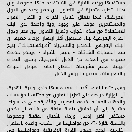
مستقبلها ورغبة القارة في الاستفادة منها خصوصا، وأن
هناك تجارب متميزة في التعاون بين مصر وعدد من الدول
الأفريقية، فيما يتعلق بتبادل الخبرات أو انتقال الأفراد
والمستثمرين، مؤكدا على وجود رؤية واضحة لدي البنك
للاستفادة من هذه التجارب وتعزيز التعاون بين مصر ودول
القارة الإفريقية لبناء مستقبل أكثر ازدهارا ورخاء، مضيفا أن
البنك الإفريقي للتصدير والاستيراد "أفريكسيمبانك"، يتيح
فتح الحسابات للشركات - وليس للأفراد - ويقدم خدمات
متميزة في العديد من الدول الإفريقية، وتعزيز التجارة
البينية ودعم مشروعات القطاع الخاص وتبادل الخبرات
والمعلومات، وتصميم البرامج للدول.
وفي ختام اللقاء، أكدت السفيرة سها جندي وزيرة الهجرة،
أن الوزارة حريصة على تعزيز التعاون مع مختلف المؤسسات
والجهات المعنية لخدمة المصريين والأفارقة على حد سواء،
مشيرة إلى أن تحقيق تنمية فاعلة من شأنه أن يضمن
مستقبل أكثر ازدهارا ورخاء للأجيال المقبلة وخصوصا
بالنسبة لقارة ٦٠٪ من مواطنيها من الشباب، واعدة باستمرار
التنسيق لدعم جهود القارة الأفريقية ومواطنيها في