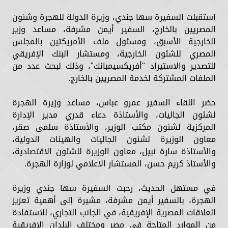
استقبلت السفيرة سها جندي، وزيرة الدولة للهجرة وشئون
المصريين بالخارج، السفير أيمن مشرفة، مساعد وزير
الخارجية الأسبق، ومسئول ملف الأمريكتين بالمجلس
المصري للشئون الخارجية، ومستشار البنك الإفريقي
للتصدير والاستيراد "أفريكسيمبانك"، وذلك لبحث عدد من
الملفات المشتركة لخدمة المصريين بالخارج.
حضر اللقاء السفير عمرو عباس، مساعد وزيرة الهجرة
لشئون الجاليات، والأستاذة دعاء قدري مدير الإدارة
المركزية لشئون مكتب الوزير، والأستاذة سلمى صقر،
معاون الوزيرة لشئون الجاليات والهيئات الدولية،
والأستاذة سارة نبيل، معاون الوزيرة للشئون الاقتصادية،
والأستاذ كريم حسن، المستشار الاعلامي لوزارة الهجرة.
في مستهل الحديث، رحبت السفيرة سها جندي وزيرة
الهجرة، بالسفير أيمن مشرفة، مشيرة إلى أهمية تعزيز
العلاقات المصرية الإفريقية، في الجانب التجاري، للاستفادة
من الموارد المتاحة في مصر ومختلف البلدان الإفريقية