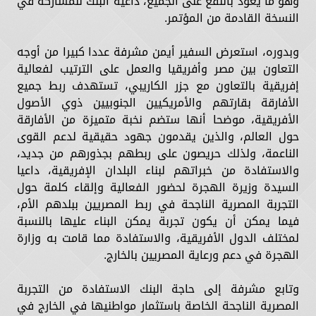
وهو ما يعود بالنفع على الجميع، داعية البنك للمشاركة في
النسخة القادمة من المؤتمر.
وبدوره، استعرض السفير أيمن مشرفة عددا كبيرا من أوجه
التعاون بين مصر وأفريقيا والعمل على الترتيب لفعالية
إفريقية بالتعاون مع جزر الكاريبي، تستهدف ربط جميع
الأفارقة بقارتهم والأمريكيين الجنوبيين ذوي الأصول
الأفريقية، موضحا أنها ستضم نخبة متميزة من الأفارقة
حول العالم، والذين يقدمون جهود حقيقية لدعم القوى
الناعمة، ولذلك حريصون على ربطهم بجذورهم من جديد،
والاستفادة من خبراتهم لبناء البلدان الإفريقية، داعيا
السيدة وزيرة الهجرة لحضور الفعالية وإلقاء كلمة حول
التجربة المصرية الناجحة في ربط المصريين ببلدهم الأم،
فيما يمكن أن يكون تجربة يمكن البناء عليها بالنسبة
لمختلف الدول الأفريقية، والاستفادة مما قامت به وزارة
الهجرة في دعم ورعاية المصريين بالخارج.
وتابع مشرفة إلى حاجة البنك الاستفادة من التجربة
المصرية الناجحة الخاصة باستثمار مواطنيها في الخارج في