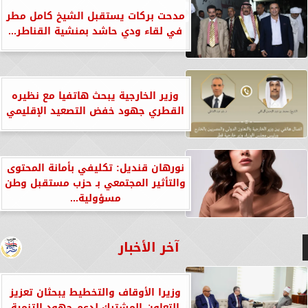
مدحت بركات يستقبل الشيخ كامل مطر
في لقاء ودي حاشد بمنشية القناطر...
وزير الخارجية يبحث هاتفيا مع نظيره
القطري جهود خفض التصعيد الإقليمي
نورهان قنديل: تكليفي بأمانة المحتوى
والتأثير المجتمعي بـ حزب مستقبل وطن
مسؤولية...
آخر الأخبار
وزيرا الأوقاف والتخطيط يبحثان تعزيز
التعاون المشترك لدعم جهود التنمية