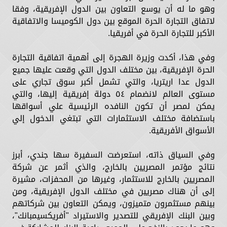
وهو ما له أن يوسع التعاون بين الدول الإفريقية، وفقا
لاتفاق التجارة الحرة الموقع بين دول الكوميسا والاتفاقية
الأكبر للتجارة الحرة في أفريقيا.
وفي هذا، أكدت وزيرة الهجرة إلى أهمية اتفاقية التجارة
الحرة الإفريقية، بين مختلف الدول التي وقعت عليها جميع
الدول عدا اريتريا، والتي تشمل أكبر سوق تجاري على
مستوى العالم لانضمام ٥٤ دولة إفريقية إليها، والتي
يمكن لمصر أن تكون النافده الرئيسية علي أسواقها
باستضافة مختلف الاستثمارات التي تبتغي الدخول إلي
الأسواق الأفريقية.
وفي السياق ذاته، استعرضت السفيرة سها جندي، أبرز
نتائج مؤتمر المصريين بالخارج، والذي أثمر عن شركة
المصريين بالخارج للاستثمار، وغيرها من المحفزات، مشيرة
إلى أن هناك مصريين في مختلف الدول الإفريقية، ومن
بينهم مستثمرون متميزون، ويمكن التعاون بين شركاتهم
وبين البنك الإفريقي للتصدير والاستيراد "أفريكسيمبانك"،