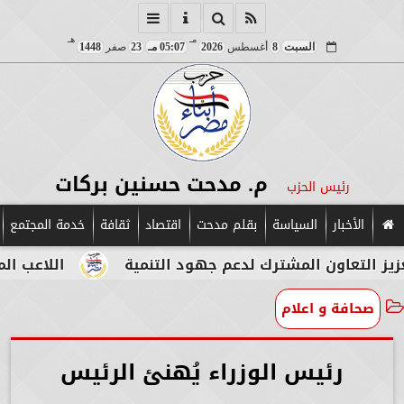
مـ
هـ
السبت
8
أغسطس
2026
05:07 مـ
23
صفر
1448
م. مدحت حسنين بركات
رئيس الحزب
الأخبار
السياسة
بقلم مدحت
اقتصاد
ثقافة
خدمة المجتمع
ن المشترك لدعم جهود التنمية
اللاعب المصري الإيط
صحافة و اعلام
رئيس الوزراء يُهنئ الرئيس