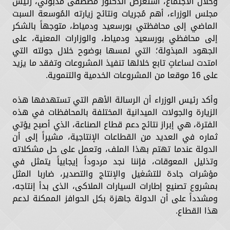
وخلال الاجتماع، استعرض الدكتور مصطفى مدبولي، رئيس
مجلس الوزراء، أهم مُجريات ونتائج زيارته المُوسعة السبت
الماضي إلى محافظتي بورسعيد ودمياط، متوجهاً بالشكر
إلى محافظي بورسعيد ودمياط، والوزارات المعنية، على
الجهود المبذولة؛ التي لمسها بوضوح خلال جولته التي
امتدت لساعاتٍ تابع خلالها تنفيذ المشروعات وتفقد ما يزيد
على 16 موقعا من المشروعات الخدمية والتنموية.
وأكد رئيس الوزراء أن الرسالة الأهم التي تستهدفها هذه
الزيارة والجولات الميدانية المختلفة بالمحافظات في هذه
الفترة، هي إبراز نتائج دعم قطاع الصناعة، الذي أصبح يؤتي
ثماره في العديد من القطاعات الإنتاجية، مشيراً إلى أن
الدولة عندما تهتم بهذا الملف، وتعمل على حل مشكلاته
وتذليل المعوقات، فإننا نجد مردوداً إيجابياً يتمثل في
مؤشرات جادة للتشغيل والإنتاج والتصدير، ضاربا المثل
بمشروع تصنيع إطارات السيارات الملاكى، الذى بدأ إنتاجه،
ومشدداً على أن الدولة جاهزة بكل الحوافز الممكنة لدعم
هذا القطاع.