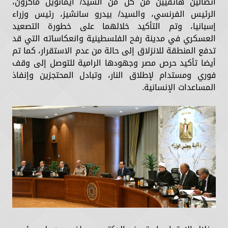
اتصالين هاتفيين من كل من السيد/ ايمانويل ماكرون،
الرئيس الفرنسي، والسيد/ بيدرو سانشيز، رئيس وزراء
إسبانيا، وتم التأكيد خلالهما على خطورة التصعيد
العسكري في مدينة رفح الفلسطينية وانعكاساته التي قد
تدفع المنطقة للانزلاق إلى حالة من عدم الاستقرار، كما تم
أيضا تأكيد حرص مصر وجهودها الرامية للتوصل إلى وقف
فوري ومستدام لإطلاق النار، وتبادل المحتجزين وإنفاذ
المساعدات الإنسانية.