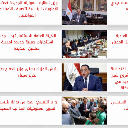
ناسبة عيدي
وزير المالية: الموازنة الجديدة تعك
م
الأولويات الرئاسية لتخفيف الأعباء 
المواطنين
العادية
الهيئة العامة للاستثمار تبحث جذب
يل المقبل
استثمارات صينية جديدة لمدينة
العلمين الجديدة
ن دولار اقتصادية
رئيس الوزراء يهنئ وزير الدفاع بعي
شروع شين
تحرير سيناء
حديد في
سخنة
س السيسي
وزير التعليم: المدارس بوابة رئيسي
اء
لتعزيز السلوكيات الغذائية الصحية