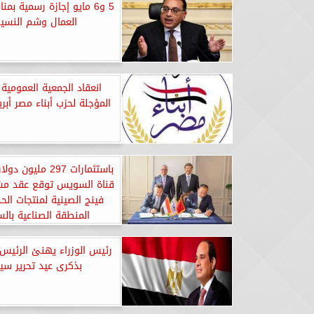
5 و6 مايو إجازة رسمية بم
العمال وشم النسي
انعقاد الجمعية العمومية 
المؤجلة لحزب أبناء مصر أبر
باستثمارات 297 مليو
قناة السويس توقع عقد م
فينج الصينية لمنتجات ال
المنطقة الصناعية بال
رئيس الوزراء يهنئ الرئي
بذكرى عيد تحرير سين