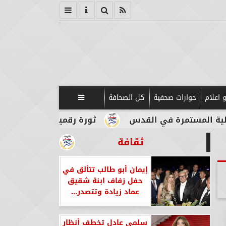
 اعلام
حوارات صحفية
كل الصحافة

تمرة في القدس
ثورة رقمية في قلب الآثار.. بوابات
ثقافة
إيمان أبو طالب تتألق في
حفل زفاف ابنة شقيق
عماد زيادة وتتصدر...
سلمى عادل تخطف أنظار