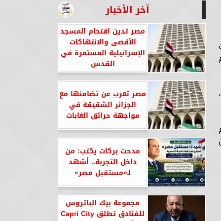
آخر الأخبار
مصر تدين اقتحام المسجد
الأقصى والانتهاكات
الإسرائيلية المستمرة في
القدس
،
مصر تعرب عن تضامنها مع
الجزائر الشقيقة في
مواجهة حرائق الغابات
مدحت بركات يكتب: من
داخل التجربة.. أشهد
لـ«مستقبل مصر»
مجموعة بيك الباتروس
للفنادق تطلق Capri City