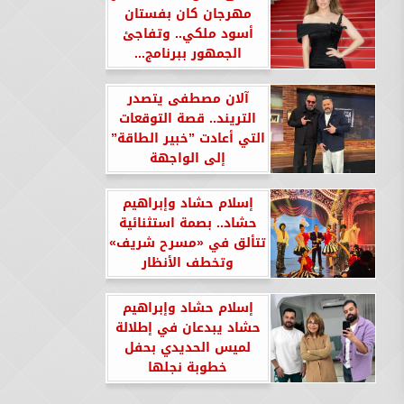
مهرجان كان بفستان
أسود ملكي.. وتفاجئ
الجمهور ببرنامج...
​آلان مصطفى يتصدر
التريند.. قصة التوقعات
التي أعادت ”خبير الطاقة”
إلى الواجهة
إسلام حشاد وإبراهيم
حشاد.. بصمة استثنائية
تتألق في «مسرح شريف»
وتخطف الأنظار
إسلام حشاد وإبراهيم
حشاد يبدعان في إطلالة
لميس الحديدي بحفل
خطوبة نجلها