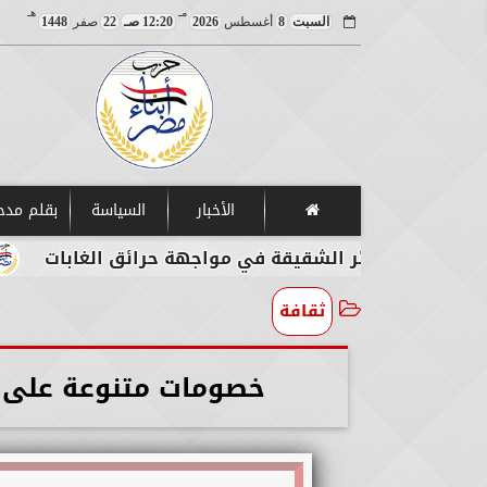
مـ
هـ
السبت
8
أغسطس
2026
12:20 صـ
22
صفر
1448
الأخبار
السياسة
بقلم مد
لجزائر الشقيقة في مواجهة حرائق الغابات
مصر تد
ثقافة
خصومات متنوعة على إ