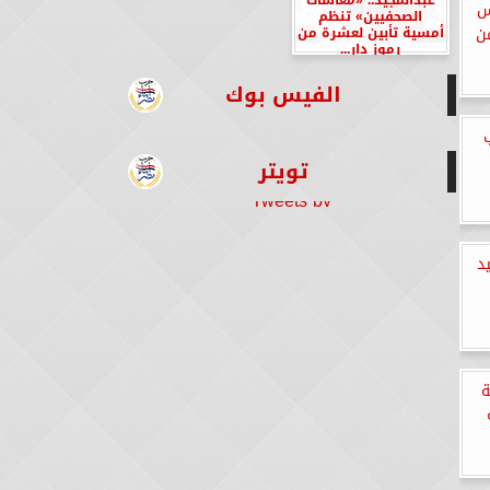
س
الصحفيين» تنظم
أمسية تأبين لعشرة من
عن
رموز دار...
الفيس بوك
تويتر
Tweets by
د
ة