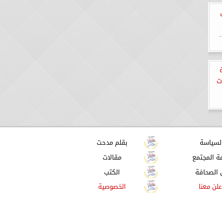
طن
1
ت
لسياسة
بقلم مدحت
ة المجتمع
مقالات
 الصحافة
الكتب
علن معنا
الخصوصية