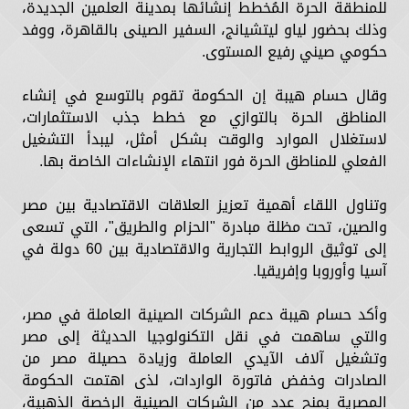
للمنطقة الحرة المُخطط إنشائها بمدينة العلمين الجديدة،
وذلك بحضور لياو ليتشيانج، السفير الصينى بالقاهرة، ووفد
حكومي صيني رفيع المستوى.
وقال حسام هيبة إن الحكومة تقوم بالتوسع في إنشاء
المناطق الحرة بالتوازي مع خطط جذب الاستثمارات،
لاستغلال الموارد والوقت بشكل أمثل، ليبدأ التشغيل
الفعلي للمناطق الحرة فور انتهاء الإنشاءات الخاصة بها.
وتناول اللقاء أهمية تعزيز العلاقات الاقتصادية بين مصر
والصين، تحت مظلة مبادرة "الحزام والطريق"، التي تسعى
إلى توثيق الروابط التجارية والاقتصادية بين 60 دولة في
آسيا وأوروبا وإفريقيا.
وأكد حسام هيبة دعم الشركات الصينية العاملة في مصر،
والتي ساهمت في نقل التكنولوجيا الحديثة إلى مصر
وتشغيل آلاف الآيدي العاملة وزيادة حصيلة مصر من
الصادرات وخفض فاتورة الواردات، لذى اهتمت الحكومة
المصرية بمنح عدد من الشركات الصينية الرخصة الذهبية،