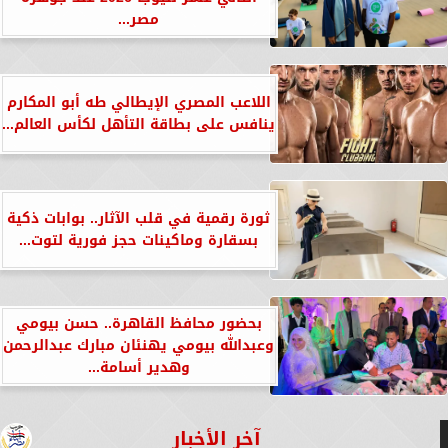
مصر...
اللاعب المصري الإيطالي طه أبو المكارم
ينافس على بطاقة التأهل لكأس العالم...
ثورة رقمية في قلب الآثار.. بوابات ذكية
بسقارة وماكينات حجز فورية لتوت...
بحضور محافظ القاهرة.. حسن بيومي
وعبدالله بيومي يهنئان مبارك عبدالرحمن
وهدير أسامة...
آخر الأخبار