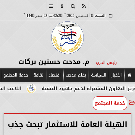
مـ
هـ
السبت
8
أغسطس
2026
02:28 مـ
23
صفر
1448
م. مدحت حسنين بركات
رئيس الحزب
الأخبار
السياسة
بقلم مدحت
اقتصاد
ثقافة
خدمة المجتمع
اون المشترك لدعم جهود التنمية
اللاعب المصري الإي
خدمة المجتمع
الهيئة العامة للاستثمار تبحث جذب