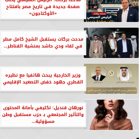
صفحة جديدة في تاريخ مصر بافتتاح
«الأوكتاجون»
مدحت بركات يستقبل الشيخ كامل مطر
في لقاء ودي حاشد بمنشية القناطر...
وزير الخارجية يبحث هاتفيا مع نظيره
القطري جهود خفض التصعيد الإقليمي
نورهان قنديل: تكليفي بأمانة المحتوى
والتأثير المجتمعي بـ حزب مستقبل وطن
مسؤولية...