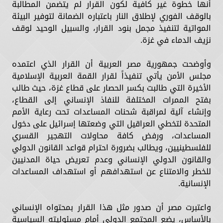
أنها خطوة غير كافية لكون القرار لم يتضمن المطالبة
بالوقف الفوري لإطلاق النار باعتباره الضمانة لتوفير البيئة
المواتية لتنفيذ مجمل بنود القرار، والسبيل الوحيد لوقف
نزيف الدماء في غزة.
وأوضحت جمهورية مصر العربية أن القرار الذي اعتمده
مجلس الأمن يأتي تنفيذاً لقرار القمة العربية الإسلامية
الأخيرة التي طالبت بكسر الحصار على قطاع غزة، حيث طالب
بفتح الممرات المختلفة للنفاذ الإنساني إلى القطاع،
وإنشاء آلية لمراقبة شحنات المساعدات تحت رعاية الأمم
المتحدة لتخطي العراقيل التي وضعتها إسرائيل على دخول
المساعدات، ورفض كافة محاولات التهجير القسري
للفلسطينيين، ويطالب بضرورة احترام قواعد القانون الدولي
والقانون الدولي الإنساني وعدم تعريض حياة المدنيين
للخطر والامتناع عن استهدافهم أو استهداف المساعدات
الإنسانية.
واعتبرت مصر أن صدور مثل هذا القرار بمحتواه الإنساني
بالأساس، يضع المجتمع الدولي أمام مسئوليته السياسية