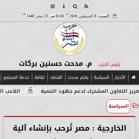
مـ
هـ
السبت
8
أغسطس
2026
05:01 صـ
23
صفر
1448
م. مدحت حسنين بركات
رئيس الحزب
الأخبار
السياسة
بقلم مدحت
اقتصاد
ثقافة
خدمة المجتمع
تعاون المشترك لدعم جهود التنمية
اللاعب المصري ا
السياسة
الخارجية : مصر تُرحب بإنشاء آلية