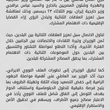
والهجرة وشئون المصريين بالخارج والسيد عباس عراقجي
وزير خارجية إيران، يوم الثلاثاء ٢٣ ديسمبر، وذلك لمناقشة
سبل تعزيز العلاقات الثنائية وتبادل الرؤى إزاء القضايا
الإقليمية ذات الاهتمام المشترك.
تناول الاتصال سبل تعزيز العلاقات الثنائية بين البلدين، حيث
ثمن الوزيران وتيرة اللقاءات والاتصالات بين الجانبين خلال
الفترة الأخيرة، وأكدا التطلع لمواصلة التشاور والتنسيق
بين البلدين حول الموضوعات الثنائية ذات الاهتمام
المشترك، بما يحقق المصالح المشتركة للبلدين.
كما تطرق الوزيران إلى تطورات الملف النووي الايراني،
حيث أكد الوزير عبد العاطي على أهمية مواصلة الجهود
الرامية إلى خفض التصعيد وبناء الثقة وتهيئة الظروف بما
يتيح فرصة حقيقية للحلول الدبلوماسية واستئناف الحوار
بهدف التوصل إلى اتفاق شامل للملف النووي يأخذ في
الاعتبار مصالح جميع الأطراف، ويسهم في تحقيق الأمن
والاستقرار الإقليمي.