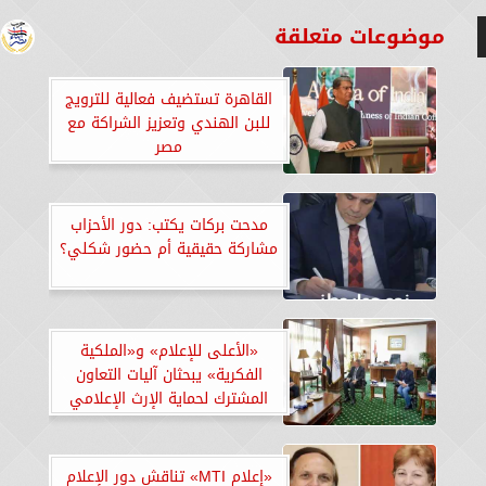
موضوعات متعلقة
القاهرة تستضيف فعالية للترويج
للبن الهندي وتعزيز الشراكة مع
مصر
مدحت بركات يكتب: دور الأحزاب
مشاركة حقيقية أم حضور شكلي؟
«الأعلى للإعلام» و«الملكية
الفكرية» يبحثان آليات التعاون
المشترك لحماية الإرث الإعلامي
والفني والثقافي
«إعلام MTI» تناقش دور الإعلام