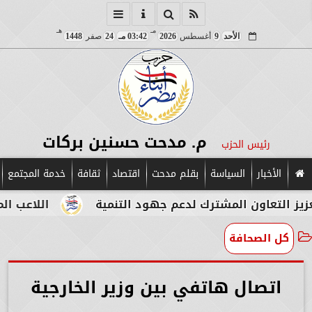
مـ
هـ
الأحد
9
أغسطس
2026
03:42 مـ
24
صفر
1448
م. مدحت حسنين بركات
رئيس الحزب
الأخبار
السياسة
بقلم مدحت
اقتصاد
ثقافة
خدمة المجتمع
اون المشترك لدعم جهود التنمية
اللاعب المصري الإي
كل الصحافة
اتصال هاتفي بين وزير الخارجية