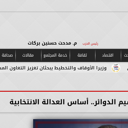
م. مدحت حسنين بركات
رئيس الحزب
حت
اقتصاد
ثقافة
خدمة المجتمع
مقالات
صحافة و
الأوقاف والتخطيط يبحثان تعزيز التعاون المشترك لدعم جهود
الدوائر.. أساس العدالة الانتخابية