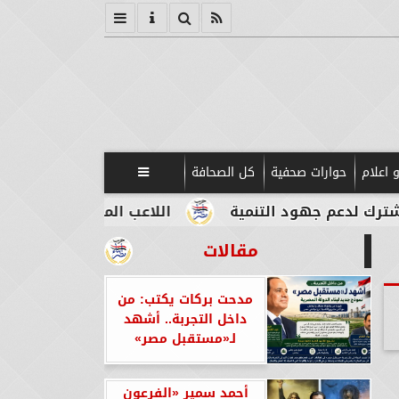
 اعلام
حوارات صحفية
كل الصحافة

 التنمية
اللاعب المصري الإيطالي طه أبو المكارم
مقالات
مدحت بركات يكتب: من
داخل التجربة.. أشهد
لـ«مستقبل مصر»
أحمد سمير «الفرعون