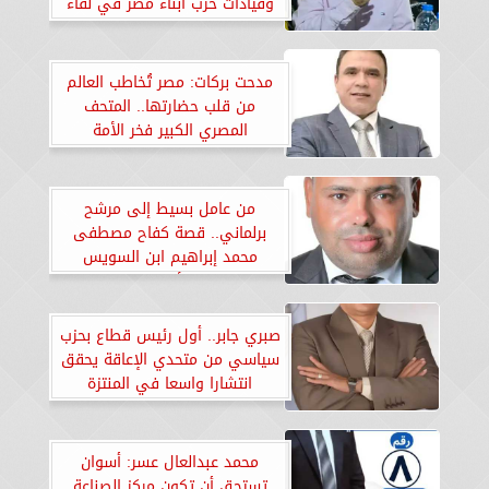
وقيادات حزب أبناء مصر في لقاء
جماهيري بالدقي
مدحت بركات: مصر تُخاطب العالم
من قلب حضارتها.. المتحف
المصري الكبير فخر الأمة
من عامل بسيط إلى مرشح
برلماني.. قصة كفاح مصطفى
محمد إبراهيم ابن السويس
الأصيل
صبري جابر.. أول رئيس قطاع بحزب
سياسي من متحدي الإعاقة يحقق
انتشارا واسعا في المنتزة
محمد عبدالعال عسر: أسوان
تستحق أن تكون مركز الصناعة