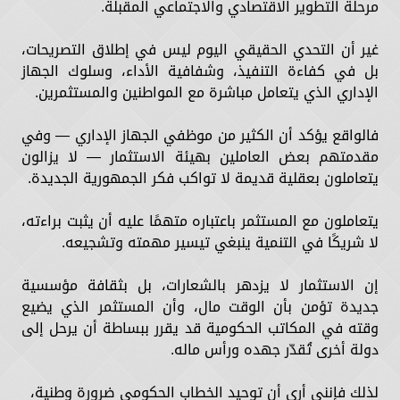
مرحلة التطوير الاقتصادي والاجتماعي المقبلة.
غير أن التحدي الحقيقي اليوم ليس في إطلاق التصريحات،
بل في كفاءة التنفيذ، وشفافية الأداء، وسلوك الجهاز
الإداري الذي يتعامل مباشرة مع المواطنين والمستثمرين.
فالواقع يؤكد أن الكثير من موظفي الجهاز الإداري — وفي
مقدمتهم بعض العاملين بهيئة الاستثمار — لا يزالون
يتعاملون بعقلية قديمة لا تواكب فكر الجمهورية الجديدة.
يتعاملون مع المستثمر باعتباره متهمًا عليه أن يثبت براءته،
لا شريكًا في التنمية ينبغي تيسير مهمته وتشجيعه.
إن الاستثمار لا يزدهر بالشعارات، بل بثقافة مؤسسية
جديدة تؤمن بأن الوقت مال، وأن المستثمر الذي يضيع
وقته في المكاتب الحكومية قد يقرر ببساطة أن يرحل إلى
دولة أخرى تُقدّر جهده ورأس ماله.
لذلك فإنني أرى أن توحيد الخطاب الحكومي ضرورة وطنية،