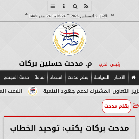
مـ
هـ
الأحد
9
أغسطس
2026
06:24 مـ
24
صفر
1448
م. مدحت حسنين بركات
رئيس الحزب
الأخبار
السياسة
بقلم مدحت
اقتصاد
ثقافة
خدمة المجتمع
ون المشترك لدعم جهود التنمية
اللاعب المصري الإيط
بقلم مدحت
مدحت بركات يكتب: توحيد الخطاب