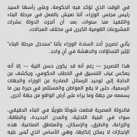
في الوقت الذي تؤكد فيه الحكومة، وعلى رأسها السيد
رئيس مجلس الوزراء، أننا نعيش بالفعل في مرحلة البناء
والتنفيذ منذ سنوات، بعد أن أنجزت الدولة عشرات
المشروعات القومية الكبرى في مختلف المجالات،
يأتي تصريح أحد السادة الوزراء بأننا “سندخل مرحلة البناء”
ليُثير التساؤلات والدهشة في آنٍ واحد.
هذا التصريح — رغم أنه قد يكون حسن النية — إلا أنه
يعكس غياب التنسيق في الخطاب الحكومي، ويكشف عن
الحاجة إلى توحيد الرسائل الصادرة عن الوزراء والجهات
الرسمية، حتى لا يقع المواطن والمستثمر في حيرة بين ما
يسمعه من جهة وما يراه على أرض الواقع من جهة أخرى.
فالدولة المصرية قطعت شوطًا طويلًا في البناء الحقيقي،
سواء في البنية التحتية، والمدن الجديدة، والطاقة،
والزراعة، والطرق، والإسكان، والمناطق الصناعية. هذه
الإنجازات لا يمكن إنكارها، وهي الأساس الذي تُبنى عليه