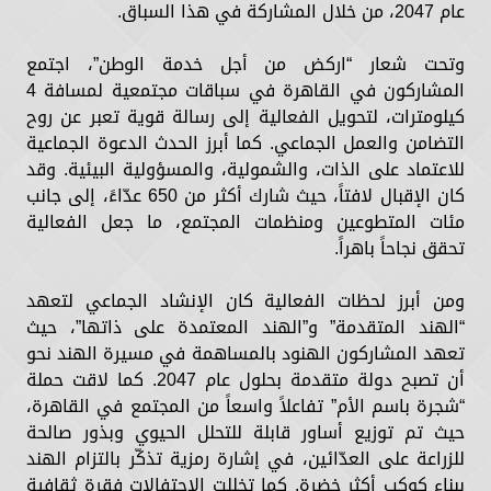
عام 2047، من خلال المشاركة في هذا السباق.
وتحت شعار “اركض من أجل خدمة الوطن”، اجتمع
المشاركون في القاهرة في سباقات مجتمعية لمسافة 4
كيلومترات، لتحويل الفعالية إلى رسالة قوية تعبر عن روح
التضامن والعمل الجماعي. كما أبرز الحدث الدعوة الجماعية
للاعتماد على الذات، والشمولية، والمسؤولية البيئية. وقد
كان الإقبال لافتاً، حيث شارك أكثر من 650 عدّاءً، إلى جانب
مئات المتطوعين ومنظمات المجتمع، ما جعل الفعالية
تحقق نجاحاً باهراً.
ومن أبرز لحظات الفعالية كان الإنشاد الجماعي لتعهد
“الهند المتقدمة” و”الهند المعتمدة على ذاتها”، حيث
تعهد المشاركون الهنود بالمساهمة في مسيرة الهند نحو
أن تصبح دولة متقدمة بحلول عام 2047. كما لاقت حملة
“شجرة باسم الأم” تفاعلاً واسعاً من المجتمع في القاهرة،
حيث تم توزيع أساور قابلة للتحلل الحيوي وبذور صالحة
للزراعة على العدّائين، في إشارة رمزية تذكّر بالتزام الهند
ببناء كوكب أكثر خضرة. كما تخللت الاحتفالات فقرة ثقافية