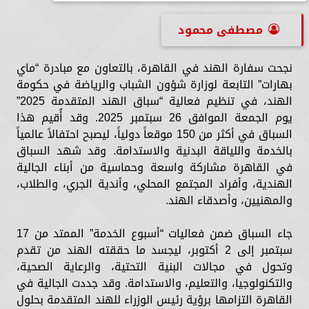
مصطفى محمود
نجحت سفارة الهند في القاهرة، بالتعاون مع مبادرة “ماي
بهارات” التابعة لوزارة شؤون الشباب والرياضة في حكومة
الهند، في تنظيم فعالية “سباق الهند المتقدمة 2025”
يوم الجمعة الموافق 26 سبتمبر 2025. وقد أُقيم هذا
السباق في أكثر من 150 موقعاً دولياً، ليصبح احتفالاً عالمياً
بالخدمة واللياقة البدنية والاستدامة. وقد شهد السباق
في القاهرة مشاركة واسعة وحماسية من أبناء الجالية
الهندية، وأفراد المجتمع المحلي، وأندية الجري، والطلاب،
والمهنيين، وأصدقاء الهند.
جاء السباق ضمن فعاليات “أسبوع الخدمة” الممتد من 17
سبتمبر إلى 2 أكتوبر، ليجسد ما حققته الهند من تقدم
وتحول في مجالات البنية التحتية، والرعاية الصحية،
والتكنولوجيا، والتعليم، والاستدامة. وقد جددت الجالية في
القاهرة التزامها برؤية رئيس الوزراء للهند المتقدمة بحلول