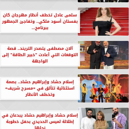
سلمى عادل تخطف أنظار مهرجان كان
بفستان أسود ملكي.. وتفاجئ الجمهور
ببرنامج...
​آلان مصطفى يتصدر التريند.. قصة
التوقعات التي أعادت ”خبير الطاقة” إلى
الواجهة
إسلام حشاد وإبراهيم حشاد.. بصمة
استثنائية تتألق في «مسرح شريف»
وتخطف الأنظار
إسلام حشاد وإبراهيم حشاد يبدعان في
إطلالة لميس الحديدي بحفل خطوبة
نجلها