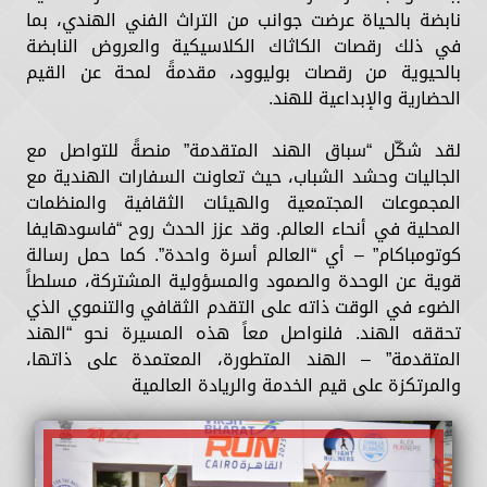
نابضة بالحياة عرضت جوانب من التراث الفني الهندي، بما
في ذلك رقصات الكاثاك الكلاسيكية والعروض النابضة
بالحيوية من رقصات بوليوود، مقدمةً لمحة عن القيم
الحضارية والإبداعية للهند.
لقد شكّل “سباق الهند المتقدمة” منصةً للتواصل مع
الجاليات وحشد الشباب، حيث تعاونت السفارات الهندية مع
المجموعات المجتمعية والهيئات الثقافية والمنظمات
المحلية في أنحاء العالم. وقد عزز الحدث روح “فاسودهايفا
كوتومباكام” – أي “العالم أسرة واحدة”. كما حمل رسالة
قوية عن الوحدة والصمود والمسؤولية المشتركة، مسلطاً
الضوء في الوقت ذاته على التقدم الثقافي والتنموي الذي
تحققه الهند. فلنواصل معاً هذه المسيرة نحو “الهند
المتقدمة” – الهند المتطورة، المعتمدة على ذاتها،
والمرتكزة على قيم الخدمة والريادة العالمية