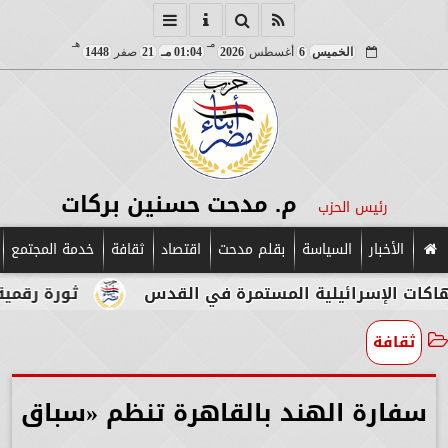
مـ
هـ
الخميس
6
أغسطس
2026
01:04 مـ
21
صفر
1448
م. مدحت حسنين بركات
رئيس الحزب
الأخبار
السياسة
بقلم مدحت
اقتصاد
ثقافة
خدمة المجتمع
تمرة في القدس
ثورة رقمية في قلب الآثار.. بوابا
ثقافة
سفارة الهند بالقاهرة تنظم «سباق