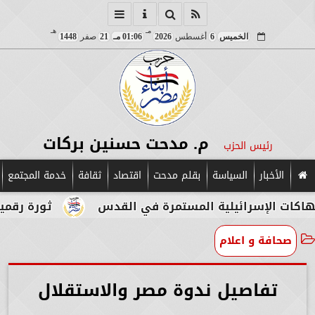
مـ
هـ
الخميس
6
أغسطس
2026
01:06 مـ
21
صفر
1448
م. مدحت حسنين بركات
رئيس الحزب
الأخبار
السياسة
بقلم مدحت
اقتصاد
ثقافة
خدمة المجتمع
ية المستمرة في القدس
ثورة رقمية في قلب الآثار.
صحافة و اعلام
تفاصيل ندوة مصر والاستقلال