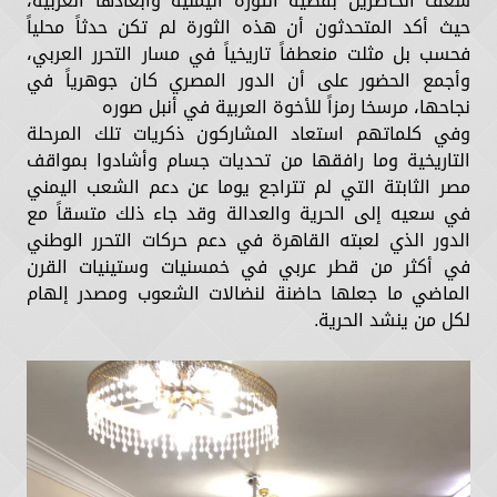
شغف الحاضرين بقضية الثورة اليمنية وأبعادها العربية،
حيث أكد المتحدثون أن هذه الثورة لم تكن حدثاً محلياً
فحسب بل مثلت منعطفاً تاريخياً في مسار التحرر العربي،
وأجمع الحضور على أن الدور المصري كان جوهرياً في
نجاحها، مرسخا رمزاً للأخوة العربية في أنبل صوره
وفي كلماتهم استعاد المشاركون ذكريات تلك المرحلة
التاريخية وما رافقها من تحديات جسام وأشادوا بمواقف
مصر الثابتة التي لم تتراجع يوما عن دعم الشعب اليمني
في سعيه إلى الحرية والعدالة وقد جاء ذلك متسقاً مع
الدور الذي لعبته القاهرة في دعم حركات التحرر الوطني
في أكثر من قطر عربي في خمسنيات وستينيات القرن
الماضي ما جعلها حاضنة لنضالات الشعوب ومصدر إلهام
لكل من ينشد الحرية.