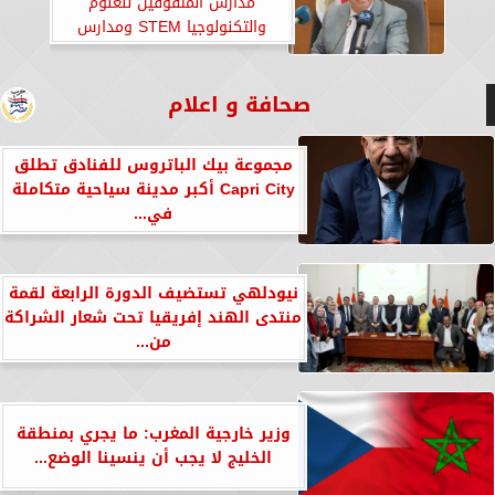
مدارس المتفوقين للعلوم
والتكنولوجيا STEM ومدارس
النيل الثانوية الدولية
صحافة و اعلام
مجموعة بيك الباتروس للفنادق تطلق
Capri City أكبر مدينة سياحية متكاملة
في...
نيودلهي تستضيف الدورة الرابعة لقمة
منتدى الهند إفريقيا تحت شعار الشراكة
من...
وزير خارجية المغرب: ما يجري بمنطقة
الخليج لا يجب أن ينسينا الوضع...