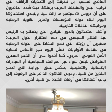
الماضي فحسب، بل تطرقت إلى التحديات الراهنة التي
تواجه اليمن والمنطقة العربية برمتها، حيث شدد الحاضرون
على أن دروس 26سبتمبر ما زالت حية وينبغي استدعاؤها
اليوم لبناء دولة المؤسسات وتعزيز الهوية الوطنية
ومواجهة التدخلات الخارجية.
وأشاد المتحدثون بالدور القيادي الذي يضطلع به الرئيس
عبد الفتاح السيسي في دعم استقرار الدول العربية؛
معتبرين أن رؤيته التي تضع الحفاظ على الدولة الوطنية
في مقدمة الأولويات، تمثل اليوم حجر الأساس لحماية
الأمن القومي العربي، كما أكدوا على أن الدعم المصري
المتواصل لليمن سواء عبر المواقف السياسية أو المبادرات
الإنسانية والتعليمية يعكس عمق الروابط التي تجمع
البلدين من ناحية، وحرص القاهرة الدائم على الوقوف إلى
جانب أشقائها في أوقات الشدة.من ناحية أخري.