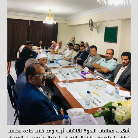
شهدت فعاليات الندوة نقاشات ثرية ومداخلات جادة عكست