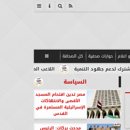
 اعلام
حوارات صحفية
كل الصحافة

جهود التنمية
اللاعب المصري الإيطالي طه أبو المك
السياسة
مصر تدين اقتحام المسجد
الأقصى والانتهاكات
الإسرائيلية المستمرة في
القدس
مدحت بركات: الرئيس