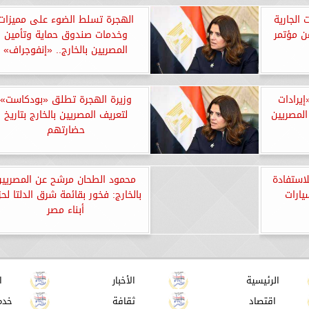
ت الجارية
الهجرة تسلط الضوء على مميزات
ن مؤتمر
وخدمات صندوق حماية وتأمين
المصريين بالخارج.. «إنفوجراف»
«إيرادات
وزيرة الهجرة تطلق «بودكاست»
المصريين
لتعريف المصريين بالخارج بتاريخ
حضارتهم
لاستفادة
محمود الطحان مرشح عن المصريين
يارات
بالخارج: فخور بقائمة شرق الدلتا لح
أبناء مصر
الرئيسية
الأخبار
ا
اقتصاد
ثقافة
خدم