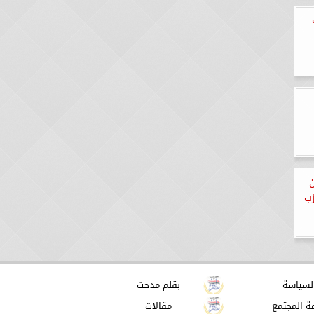
زب
لسياسة
بقلم مدحت
ة المجتمع
مقالات