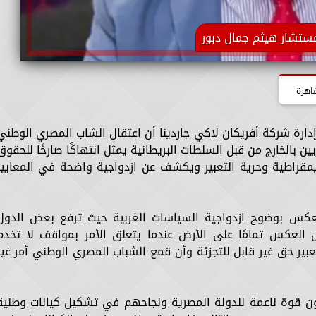
ستشار هيثم جمال دبور
اهرة
رة شركة أفريكان لاكي جاردينا أن اعتقال الشاب المصري الوطني
ن بالخارج من قبل السلطات البريطانية يمثل انتهاكًا صارخًا للحقوق
يمقراطية وحرية التعبير ويكشف عن ازدواجية واضحة في المعايير
عكس بوضوح ازدواجية السياسات الغربية حيث ترفع بعض الدول
 العكس تمامًا على الأرض عندما يتعلق الأمر بمواقف لا تخدم
عبير حق غير قابل للتجزئة وأن قمع الشباب المصري الوطني أمر غير
ون قوة ناعمة للدولة المصرية ونجاحهم في تشكيل كيانات وطنية