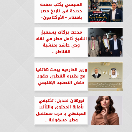
السيسي يكتب صفحة
جديدة في تاريخ مصر
بافتتاح «الأوكتاجون»
مدحت بركات يستقبل
الشيخ كامل مطر في لقاء
ودي حاشد بمنشية
القناطر...
وزير الخارجية يبحث هاتفيا
مع نظيره القطري جهود
خفض التصعيد الإقليمي
نورهان قنديل: تكليفي
بأمانة المحتوى والتأثير
المجتمعي بـ حزب مستقبل
وطن مسؤولية...