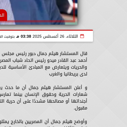
الم
الثلاثاء، 26 أغسطس 2025
03:38 مـ
بتوقيت الق
قال المستشار هيثم جمال دبور رئيس مجلس إدا
أحمد عبد القادر ميدو رئيس اتحاد شباب المصريي
والحريات ويتعارض مع المبادئ الأساسية للد
لدى بريطانيا والغرب
و أعلن المستشار هيثم جمال أن ما حدث ي
شعارات الحرية وحقوق الإنسان بينما تمارس
أجنداتها أو مصالحها مشددًا على أن حرية الت
مقبول.
وأوضح هيثم جمال أن المصريين بالخارج يمثل