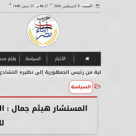
مـ
هـ
السبت
8
أغسطس
2026
06:27 مـ
23
صفر
1448
الأخبار
السياسة
بقلم مد
ة خطية من رئيس الجمهورية إلى نظيره التشادي
وز
السياسة
المستشار هيثم جمال : الم
لل