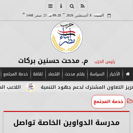
مـ
هـ
السبت
8
أغسطس
2026
09:28 مـ
23
صفر
1448
م. مدحت حسنين بركات
رئيس الحزب
الأخبار
السياسة
بقلم مدحت
اقتصاد
ثقافة
خدمة المجتمع
اون المشترك لدعم جهود التنمية
اللاعب المصري الإي
خدمة المجتمع
مدرسة الدواوين الخاصة تواصل