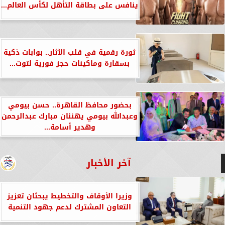
ينافس على بطاقة التأهل لكأس العالم...
ثورة رقمية في قلب الآثار.. بوابات ذكية
بسقارة وماكينات حجز فورية لتوت...
بحضور محافظ القاهرة.. حسن بيومي
وعبدالله بيومي يهنئان مبارك عبدالرحمن
وهدير أسامة...
آخر الأخبار
وزيرا الأوقاف والتخطيط يبحثان تعزيز
التعاون المشترك لدعم جهود التنمية