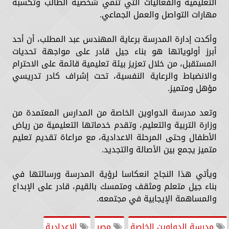
التعليمية والفعاليات التي تنمي شخصية الطالب وتكسبه
مهارات التواصل والعمل الجماعي.
وأكدت إدارة المدرسة برعاية المهندس عبد المطلب، أن أحد
أبرز أولوياتها هو بناء جيل قادر على مواجهة تحديات
المستقبل، من خلال تعزيز بيئة تعليمية قائمة على الاحترام
والانضباط والرعاية النفسية، تحت إشراف كادر تدريسي
مؤهل ومتميز.
وتعد مدرسة الدواوين الخاصة من المدارس المعتمدة من
وزارة التربية والتعليم، وتقدم خدماتها التعليمية من رياض
الأطفال وحتى المرحلة الاعدادية، مع مراعاة تقديم تعليم
متميز يجمع بين الأصالة والتجديد.
ويأتي هذا النجاح انعكاسا لرؤية المدرسة ورسالتها في
بناء جيل متعلم ومثقف ومتمسك بالقيم، قادر على الإبداع
والمساهمة الإيجابية في مجتمعه.
مدرسة الدواوين الخاصة
مصر
الإعدادية